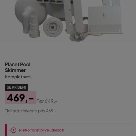
Planet Pool
Skimmer
Komplet sæt
SE PRISEN!
469,-
Før
649,-
Pris
Original
Tidligere laveste pris 469,-
Pris
Risiko for at blive udsolgt!