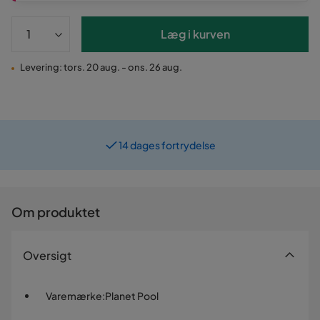
Læg i kurven
Levering: tors. 20 aug. - ons. 26 aug.
14 dages fortrydelse
Fast lav fragtafgift
Om produktet
Oversigt
Varemærke
:
Planet Pool