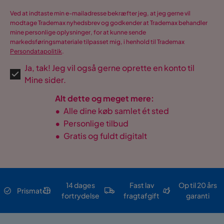
Ved at indtaste min e-mailadresse bekræfter jeg, at jeg gerne vil
modtage Trademax nyhedsbrev og godkender at Trademax behandler
mine personlige oplysninger, for at kunne sende
markedsføringsmateriale tilpasset mig, i henhold til Trademax
Persondatapolitik
.
Ja, tak! Jeg vil også gerne oprette en konto til
Mine sider.
Alt dette og meget mere:
•
Alle dine køb samlet ét sted
•
Personlige tilbud
•
Gratis og fuldt digitalt
14 dages
Fast lav
Op til 20 års
Prismatch
fortrydelse
fragtafgift
garanti