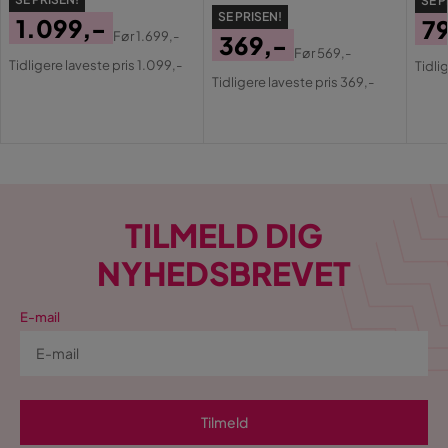
SE P
SE PRISEN!
1.099,-
7
Før
1.699,-
369,-
Pris
Original
Pri
Or
Før
569,-
Tidligere laveste pris 1.099,-
Pris
Original
Tidli
Pris
Pri
Tidligere laveste pris 369,-
Pris
TILMELD DIG
NYHEDSBREVET
E-mail
Tilmeld