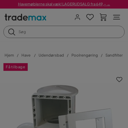
Havemøblerne skal væk! LAGERUDSALG fra 649,- →
Hjem
Have
Udendørsbad
Poolrengøring
Sandfilter
Få tilbage