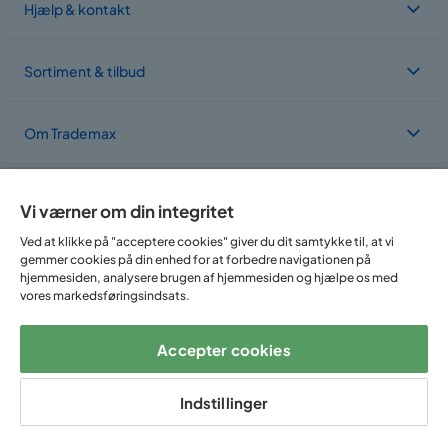
Hjælp & kontakt
Sortiment & tilbud
Om Trademax
Vi findes i flere forskellige lande
Vi værner om din integritet
Ved at klikke på "acceptere cookies" giver du dit samtykke til, at vi
gemmer cookies på din enhed for at forbedre navigationen på
hjemmesiden, analysere brugen af hjemmesiden og hjælpe os med
vores markedsføringsindsats.
Accepter cookies
Følg os på:
Indstillinger
Copyright © 2025 Home Furnishing Nordic AB