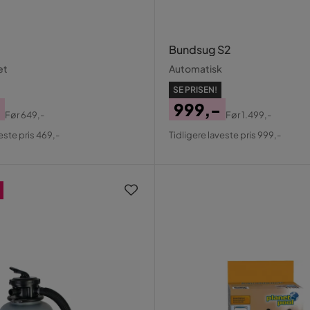
Bundsug S2
æt
Automatisk
SE PRISEN!
999,-
Før
649,-
Før
1.499,-
al
Pris
Original
este pris 469,-
Tidligere laveste pris 999,-
Pris