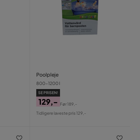
Poolpleje
800-1200 l
SE PRISEN!
129,-
Før
189,-
Pris
Original
Tidligere laveste pris 129,-
Pris