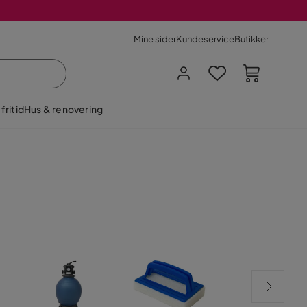
Mine sider
Kundeservice
Butikker
fritid
Hus & renovering