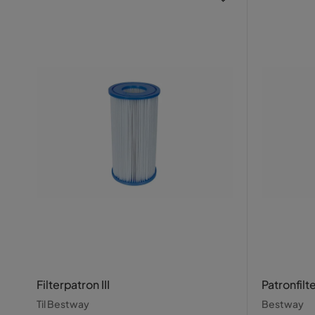
Filterpatron III
Patronfilte
Til Bestway
Bestway