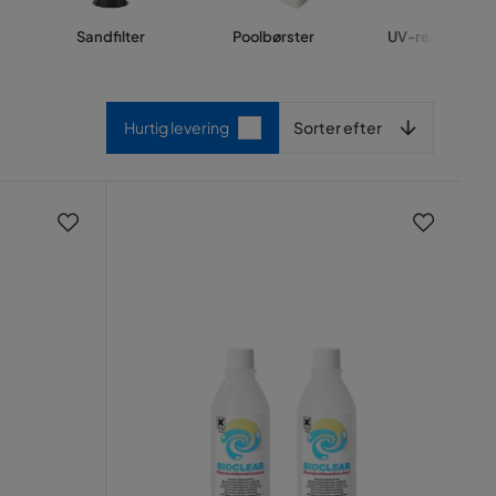
Sandfilter
Poolbørster
UV-rengøring
Sorter efter
Hurtig levering
Sorter efter