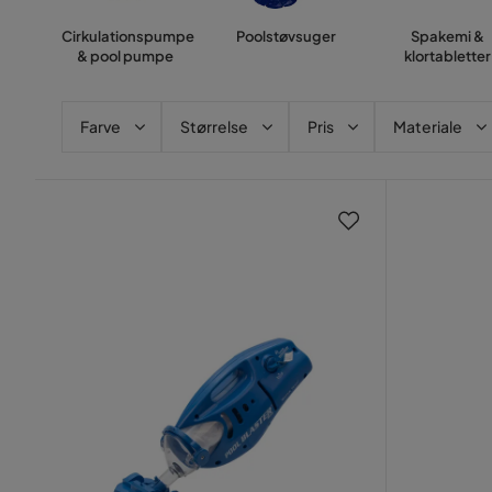
Cirkulationspumpe
Poolstøvsuger
Spakemi &
& pool pumpe
klortabletter
Farve
Størrelse
Pris
Materiale