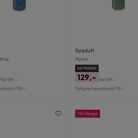
Spaduft
itrus
Mynte
SE PRISEN!
129,-
Før
189,-
Før
189,-
al
Pris
Original
este pris 129,-
Tidligere laveste pris 129,-
Pris
Få tilbage