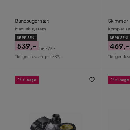
Bundsuger sæt
Skimmer
Manuelt system
Komplet s
SE PRISEN!
SE PRISEN!
539,-
469,-
Før
799,-
Pris
Original
Pris
Origin
Tidligere laveste pris 539,-
Tidligere lav
Pris
Pris
Få tilbage
Få tilbage