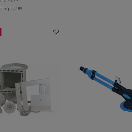
al
este pris 289,-