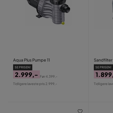
Aqua Plus Pumpe 11
Sandfilter
SE PRISEN!
SE PRISEN!
2.999,-
1.899
Før
4.399,-
Pris
Original
Pris
Origin
Tidligere laveste pris 2.999,-
Tidligere lav
Pris
Pris