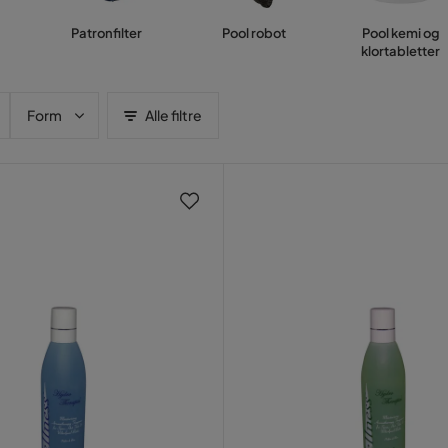
Patronfilter
Pool robot
Pool kemi og
klortabletter
Form
Alle filtre