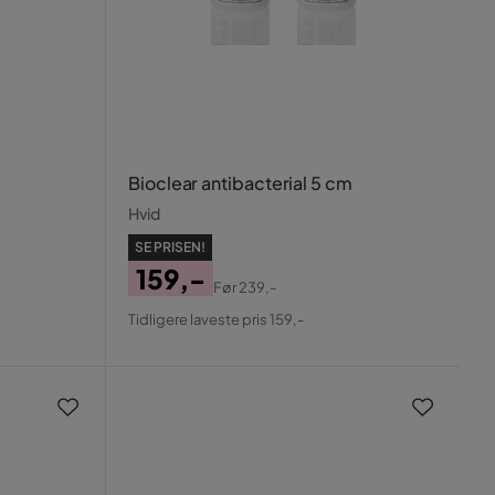
Bioclear antibacterial 5 cm
Hvid
SE PRISEN!
159,-
Før
239,-
Pris
Original
Tidligere laveste pris 159,-
Pris