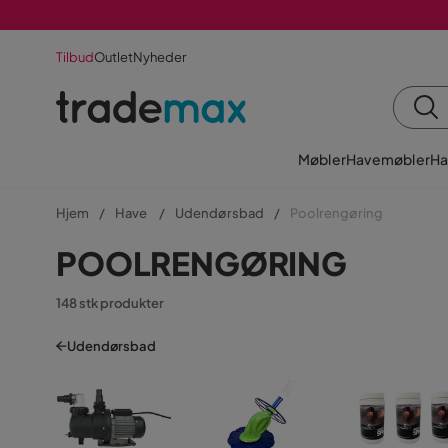
Tilbud
Outlet
Nyheder
Møbler
Havemøbler
Ha
Hjem
Have
Udendørsbad
Poolrengøring
POOLRENGØRING
148 stk produkter
Udendørsbad