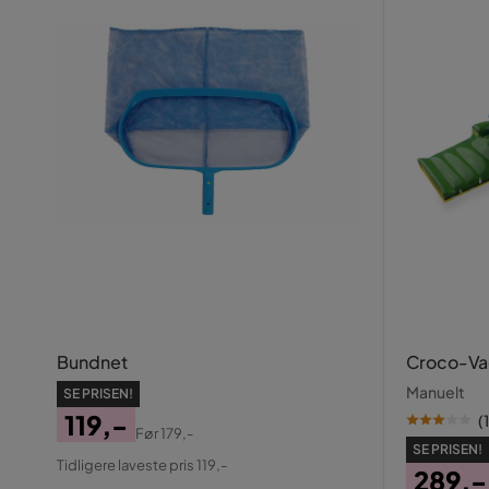
Bundnet
Croco-Va
Manuelt
SE PRISEN!
119,-
(
1
Før
179,-
Pris
Original
SE PRISEN!
Tidligere laveste pris 119,-
289,-
Pris