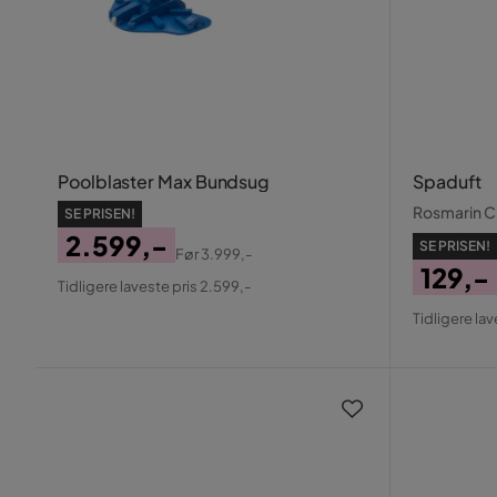
Poolblaster Max Bundsug
Spaduft
Rosmarin C
SE PRISEN!
2.599,-
SE PRISEN!
Før
3.999,-
Pris
Original
129,-
Tidligere laveste pris 2.599,-
Pris
Pris
Origin
Tidligere lav
Pris