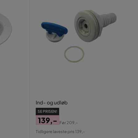
Ind- og udløb
SE PRISEN!
139,-
Før
209,-
Pris
Original
Tidligere laveste pris 139,-
Pris