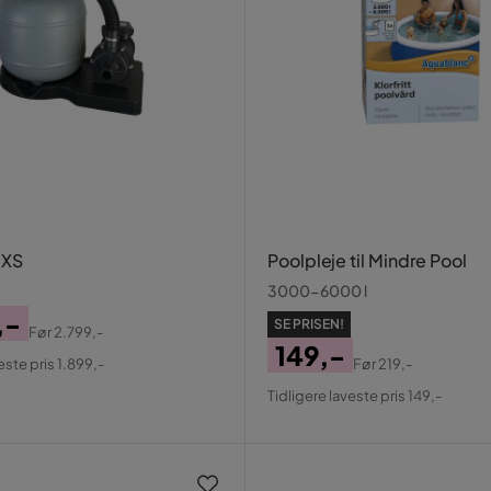
 XS
Poolpleje til Mindre Pool
3000-6000 l
,-
SE PRISEN!
Før
2.799,-
al
149,-
este pris 1.899,-
Før
219,-
Pris
Original
Tidligere laveste pris 149,-
Pris