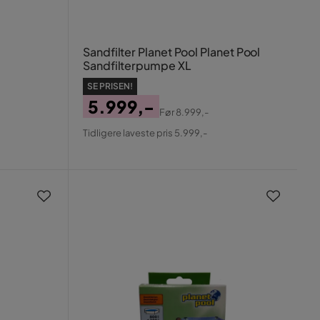
Sandfilter Planet Pool Planet Pool
Sandfilterpumpe XL
SE PRISEN!
5.999,-
Før
8.999,-
Pris
Original
Tidligere laveste pris 5.999,-
Pris