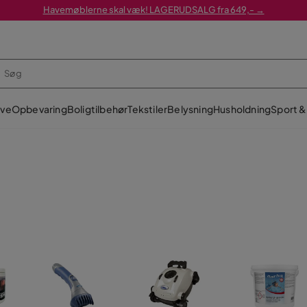
Havemøblerne skal væk! LAGERUDSALG fra 649,- →
ve
Opbevaring
Boligtilbehør
Tekstiler
Belysning
Husholdning
Sport & 