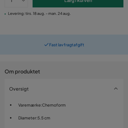
Læg i kurven
Levering: tirs. 18 aug. - man. 24 aug.
Fast lav fragtafgift
Prismatch
Om produktet
Oversigt
Varemærke
:
Chemoform
Diameter
:
5.5 cm