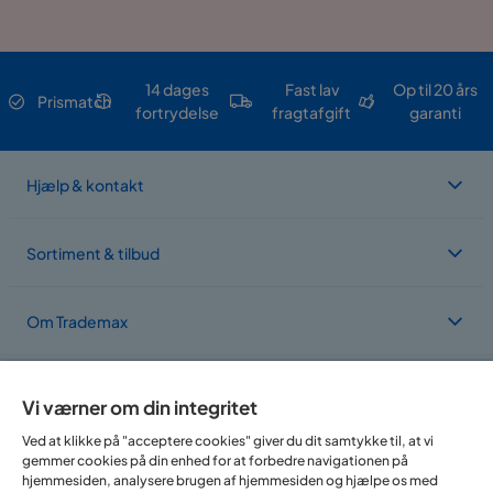
14 dages
Fast lav
Op til 20 års
Prismatch
fortrydelse
fragtafgift
garanti
Hjælp & kontakt
Sortiment & tilbud
Om Trademax
Vi findes i flere forskellige lande
Vi værner om din integritet
Ved at klikke på "acceptere cookies" giver du dit samtykke til, at vi
gemmer cookies på din enhed for at forbedre navigationen på
hjemmesiden, analysere brugen af hjemmesiden og hjælpe os med