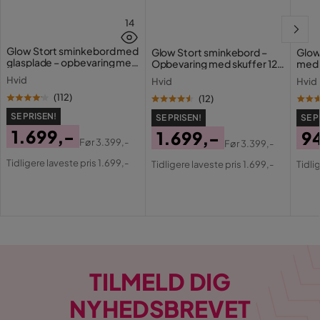
14
Glow Stort sminkebord med
Glow Stort sminkebord –
Glow
glasplade – opbevaring med
Opbevaring med skuffer 120
med 
skuffer og rum 120 cm
cm
Holl
Hvid
Hvid
Hvid
opla
(
112
)
(
12
)
SE PRISEN!
SE PRISEN!
SE P
1.699,-
1.699,-
9
Før
3.399,-
Før
3.399,-
Pris
Original
Pris
Original
Pri
Or
Tidligere laveste pris 1.699,-
Tidligere laveste pris 1.699,-
Tidli
Pris
Pris
Pri
TILMELD DIG
NYHEDSBREVET