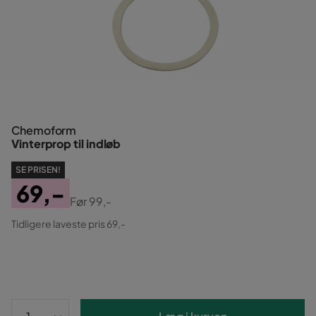
Chemoform
Vinterprop til indløb
SE PRISEN!
69,-
Før
99,-
Pris
Original
Tidligere laveste pris 69,-
Pris