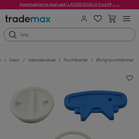
Havemøblerne skal væk! LAGERUDSALG fra 649,- →
m
Have
Udendørsbad
Pooltilbehør
Øvrigt pooltilbehør