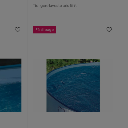
Pris
Original
Tidligere laveste pris 159,-
Pris
Få tilbage