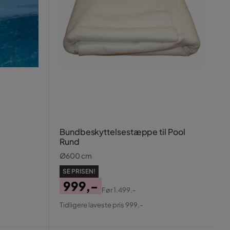
Bundbeskyttelsestæppe til Pool
Rund
Ø600 cm
SE PRISEN!
999,-
Før
1.499,-
Pris
Original
Tidligere laveste pris 999,-
Pris