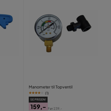
Manometer til Topventil
(
1
)
SE PRISEN!
159,-
Før
239,-