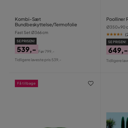
Kombi-Sæt
Poolliner
Bundbeskyttelse/Termofolie
Ø350x90 
Fast Set Ø366 cm
(
SE PRISEN!
SE PRISEN!
539,-
649,-
Før
799,-
Pris
Original
Pris
Origin
Tidligere laveste pris 539,-
Tidligere lav
Pris
Pris
Få tilbage