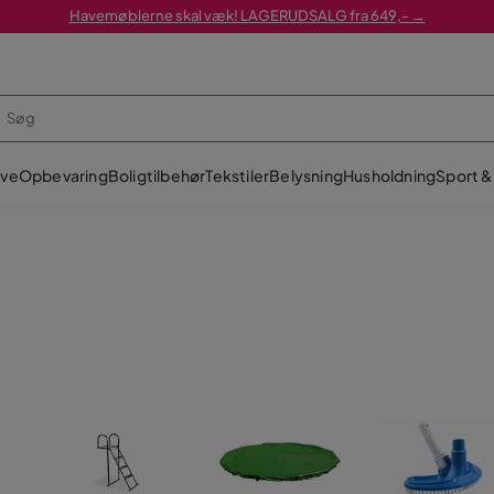
Havemøblerne skal væk! LAGERUDSALG fra 649,- →
ve
Opbevaring
Boligtilbehør
Tekstiler
Belysning
Husholdning
Sport & 