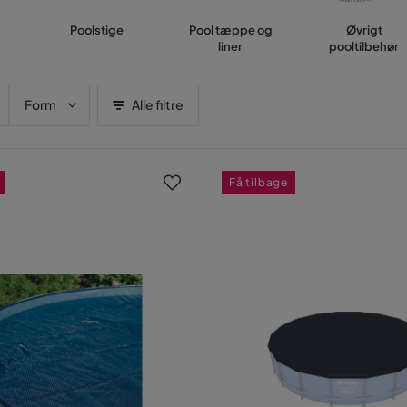
Poolstige
Pool tæppe og
Øvrigt
liner
pooltilbehør
Form
Alle filtre
Få tilbage