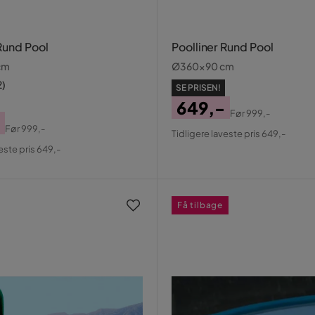
 Rund Pool
Poolliner Rund Pool
cm
Ø360x90 cm
2
)
SE PRISEN!
649,-
Før
999,-
Pris
Original
Før
999,-
Tidligere laveste pris 649,-
al
Pris
este pris 649,-
Få tilbage