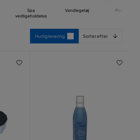
Spa
Vandlegetøj
Pool net
vedligeholdelse
Sorter efter
Hurtig levering
Sorter efter