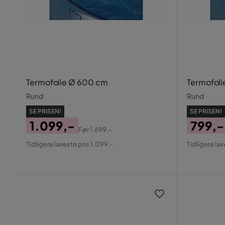
Termofolie Ø 600 cm
Termofol
Rund
Rund
SE PRISEN!
SE PRISEN!
1.099,-
799,-
Før
1.699,-
Pris
Original
Pris
Origin
Tidligere laveste pris 1.099,-
Tidligere lav
Pris
Pris