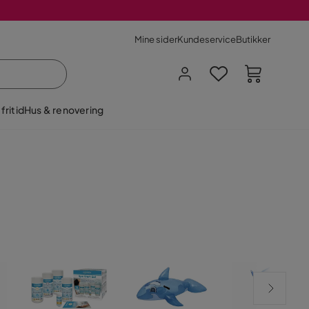
Mine sider
Kundeservice
Butikker
fritid
Hus & renovering