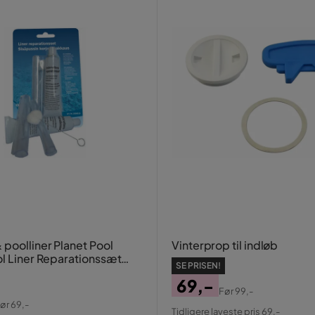
 poolliner Planet Pool
Vinterprop til indløb
ol Liner Reparationssæt
SE PRISEN!
ilver, Chrome
69,-
Før
99,-
Pris
Original
ør
69,-
Tidligere laveste pris 69,-