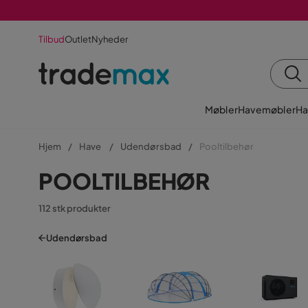
Tilbud
Outlet
Nyheder
Møbler
Havemøbler
Ha
Hjem
Have
Udendørsbad
Pooltilbehør
POOLTILBEHØR
112 stk produkter
Udendørsbad