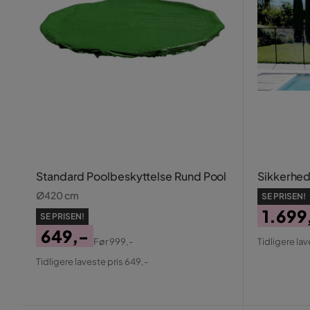
Standard Poolbeskyttelse Rund Pool
Sikkerhe
Ø420 cm
SE PRISEN!
1.699
SE PRISEN!
Pris
Origin
649,-
Før
999,-
Tidligere lav
Pris
Pris
Original
Tidligere laveste pris 649,-
Pris