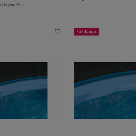
al
Pris
este pris 49,-
Få tilbage