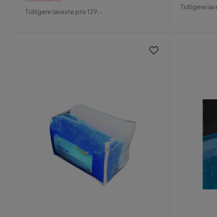
Pris
Origin
Pris
Original
Tidligere lav
Tidligere laveste pris 129,-
Pris
Pris