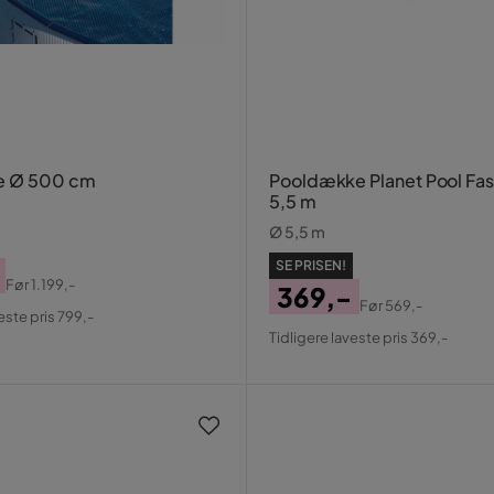
ie Ø 500 cm
Pooldække Planet Pool Fas
5,5 m
Ø 5,5 m
SE PRISEN!
Før
1.199,-
369,-
al
Før
569,-
este pris 799,-
Pris
Original
Tidligere laveste pris 369,-
Pris