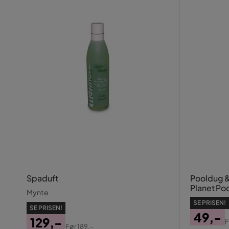
Spaduft
Pooldug &
Planet Po
Mynte
Blå, Vit,S
SE PRISEN!
SE PRISEN!
49,-
129,-
F
Før
189,-