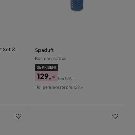
t Set Ø
Spaduft
Rosmarin Citrus
SE PRISEN!
129,-
Før
189,-
Pris
Original
Tidligere laveste pris 129,-
Pris