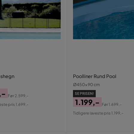
dshegn
Poolliner Rund Pool
Ø450x90 cm
,-
SE PRISEN!
Før
2.599,-
al
1.199,-
este pris 1.699,-
Før
1.699,-
Pris
Original
Tidligere laveste pris 1.199,-
Pris