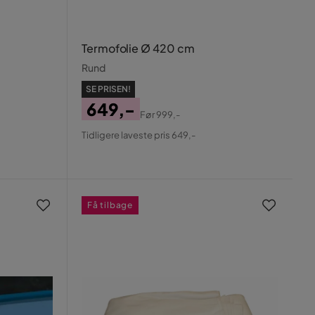
Termofolie Ø 420 cm
Rund
SE PRISEN!
649,-
Før
999,-
Pris
Original
Tidligere laveste pris 649,-
Pris
Få tilbage