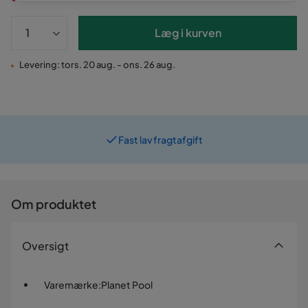
Læg i kurven
Levering: tors. 20 aug. - ons. 26 aug.
Fast lav fragtafgift
Prismatch
Om produktet
Oversigt
Varemærke
:
Planet Pool