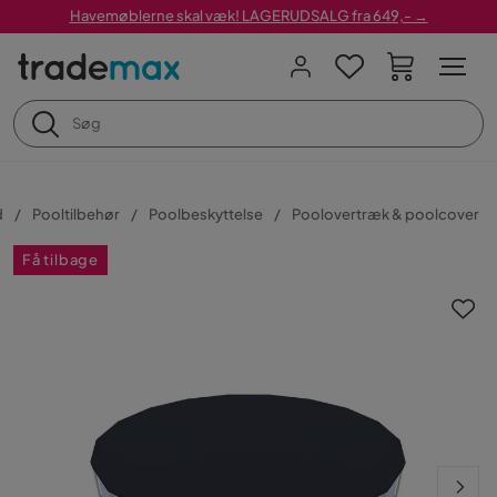
Havemøblerne skal væk! LAGERUDSALG fra 649,- →
d
Pooltilbehør
Poolbeskyttelse
Poolovertræk & poolcover
Få tilbage