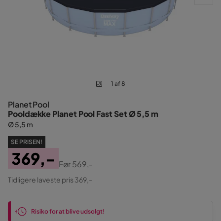
1 af 8
Planet Pool
Pooldække Planet Pool Fast Set Ø 5,5 m
Ø 5,5 m
SE PRISEN!
369,-
Før
569,-
Pris
Original
Tidligere laveste pris 369,-
Pris
Risiko for at blive udsolgt!