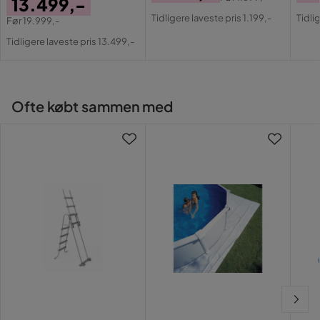
13.499,-
Pris
Original
Pri
Or
Tidligere laveste pris 1.199,-
Tidli
Før
19.999,-
Pris
Pri
Pris
Original
Tidligere laveste pris 13.499,-
Pris
Ofte købt sammen med