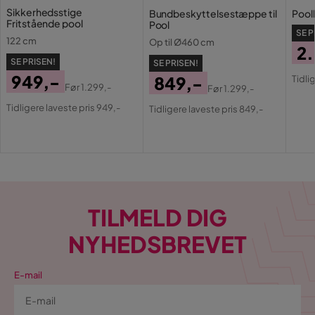
Sikkerhedsstige
Bundbeskyttelsestæppe til
Pool
Fritstående pool
Pool
SE P
122 cm
Op til Ø460 cm
2
SE PRISEN!
SE PRISEN!
Pri
Or
949,-
849,-
Tidli
Pri
Før
1.299,-
Før
1.299,-
Pris
Original
Pris
Original
Tidligere laveste pris 949,-
Tidligere laveste pris 849,-
Pris
Pris
TILMELD DIG
NYHEDSBREVET
E-mail