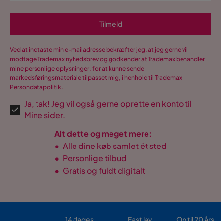
Tilmeld
Ved at indtaste min e-mailadresse bekræfter jeg, at jeg gerne vil
modtage Trademax nyhedsbrev og godkender at Trademax behandler
mine personlige oplysninger, for at kunne sende
markedsføringsmateriale tilpasset mig, i henhold til Trademax
Persondatapolitik
.
Ja, tak! Jeg vil også gerne oprette en konto til
Mine sider.
Alt dette og meget mere:
•
Alle dine køb samlet ét sted
•
Personlige tilbud
•
Gratis og fuldt digitalt
14 dages
Fast lav
Op til 20 års