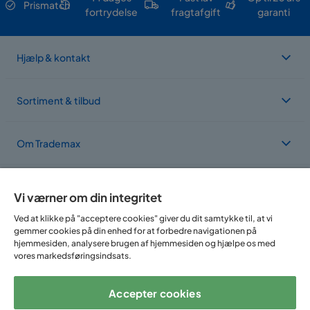
Prismatch
fortrydelse
fragtafgift
garanti
Hjælp & kontakt
Sortiment & tilbud
Om Trademax
Vi findes i flere forskellige lande
Vi værner om din integritet
Ved at klikke på "acceptere cookies" giver du dit samtykke til, at vi
gemmer cookies på din enhed for at forbedre navigationen på
hjemmesiden, analysere brugen af hjemmesiden og hjælpe os med
vores markedsføringsindsats.
Accepter cookies