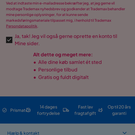
Ved at indtaste min e-mailadresse bekræfter jeg, at jeg gerne vil
modtage Trademax nyhedsbrev og godkender at Trademax behandler
mine personlige oplysninger, for at kunne sende
markedsføringsmateriale tilpasset mig, i henhold til Trademax
Persondatapolitik
.
Ja, tak! Jeg vil også gerne oprette en konto til
Mine sider.
Alt dette og meget mere:
•
Alle dine køb samlet ét sted
•
Personlige tilbud
•
Gratis og fuldt digitalt
14 dages
Fast lav
Op til 20 års
Prismatch
fortrydelse
fragtafgift
garanti
Hjælp & kontakt