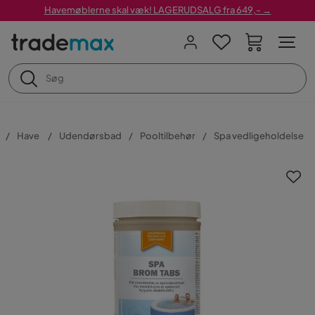
Havemøblerne skal væk! LAGERUDSALG fra 649,- →
Have
Udendørsbad
Pooltilbehør
Spa vedligeholdelse