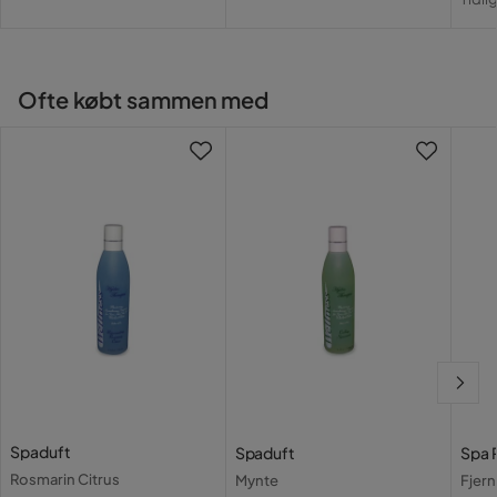
Pris
Pri
Ofte købt sammen med
Spaduft
Spaduft
Spa 
Rosmarin Citrus
Mynte
Fjer