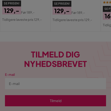
SE PRISEN!
SE PRISEN!
129,-
129,-
SE P
Før
189,-
Før
189,-
16
Pris
Original
Pris
Original
Tidligere laveste pris 129,-
Tidligere laveste pris 129,-
Pri
Or
Pris
Pris
Tidli
Pri
TILMELD DIG
NYHEDSBREVET
E-mail
Tilmeld