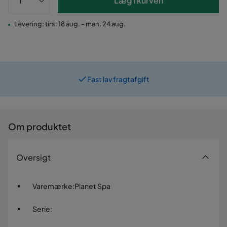
Læg i kurven
Levering: tirs. 18 aug. - man. 24 aug.
Fast lav fragtafgift
Prismatch
Om produktet
Oversigt
Varemærke
:
Planet Spa
Serie
: