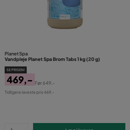
Planet Spa
Vandpleje Planet Spa Brom Tabs 1 kg (20 g)
SE PRISEN!
469,-
Før
649,-
Pris
Original
Tidligere laveste pris 469,-
Pris