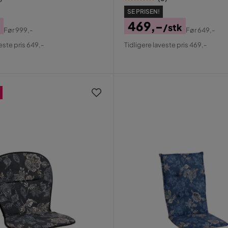
SE PRISEN!
469,-
/stk
Før
999,-
Før
649,-
al
Pris
Original
este pris 649,-
Tidligere laveste pris 469,-
Pris