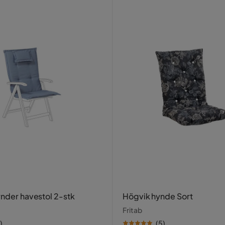
ynder havestol 2-stk
Högvik hynde Sort
Fritab
)
(
5
)