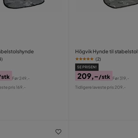
abelstolshynde
Högvik Hynde til stabelstol
4
)
(
2
)
SE PRISEN!
209,-
/stk
/stk
Før
249,-
Før
319,-
al
Pris
Original
este pris 169,-
Tidligere laveste pris 209,-
Pris