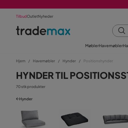
Tilbud
Outlet
Nyheder
Møbler
Havemøbler
Ha
Hjem
Havemøbler
Hynder
Positionshynder
HYNDER TIL POSITIONS
70 stk produkter
Hynder