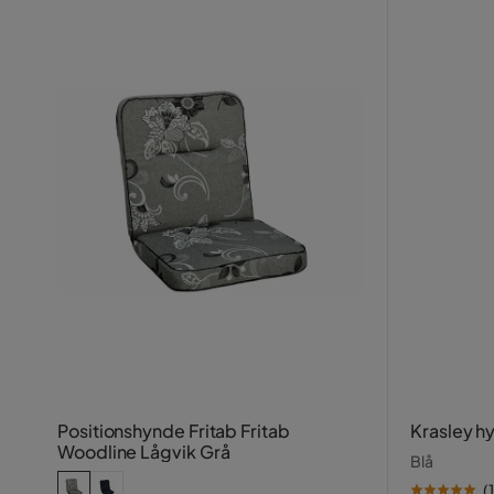
Positionshynde Fritab Fritab
Krasley h
Woodline Lågvik Grå
Blå
(
1