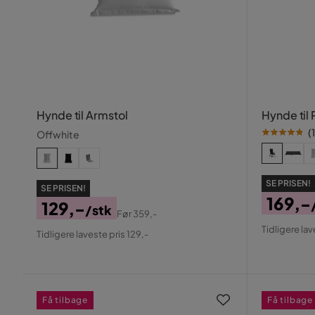
Hynde til Armstol
Hynde til 
(
Offwhite
SE PRISEN!
SE PRISEN!
169,-
129,-
/stk
Før
359,-
Pris
Origin
Pris
Original
Tidligere lav
Tidligere laveste pris 129,-
Pris
Pris
Få tilbage
Få tilbage