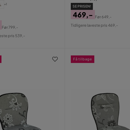
+1
SE PRISEN!
469,-
Før
649,-
Pris
Original
Tidligere laveste pris 469,-
Før
799,-
Pris
al
este pris 539,-
Få tilbage