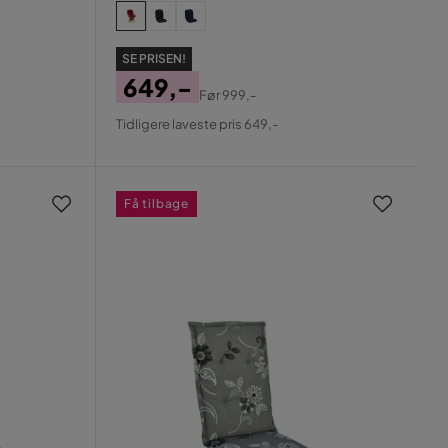
SE PRISEN!
649,-
Før
999,-
Pris
Original
Tidligere laveste pris 649,-
Pris
Få tilbage