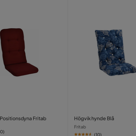
Positionsdyna Fritab
Högvik hynde Blå
Fritab
10
)
(
10
)