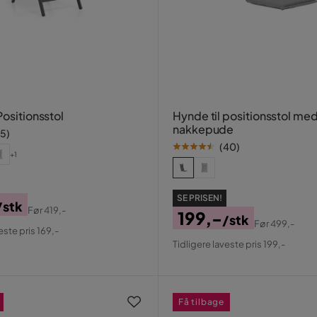
Positionsstol
Hynde til positionsstol me
nakkepude
15
)
(
40
)
+1
SE PRISEN!
/stk
Før
419,-
199,-
/stk
al
Før
499,-
este pris 169,-
Pris
Original
Tidligere laveste pris 199,-
Pris
Få tilbage