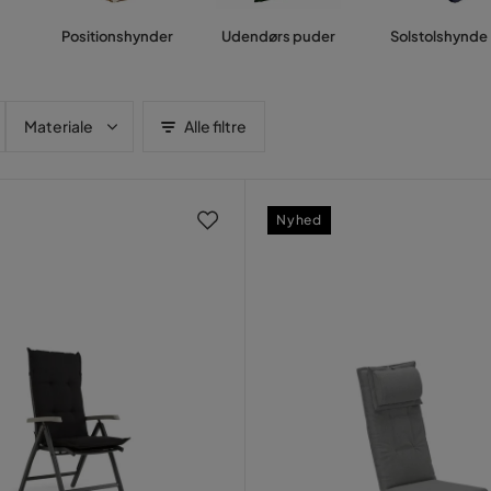
Positionshynder
Udendørs puder
Solstolshynde
Materiale
Alle filtre
Nyhed