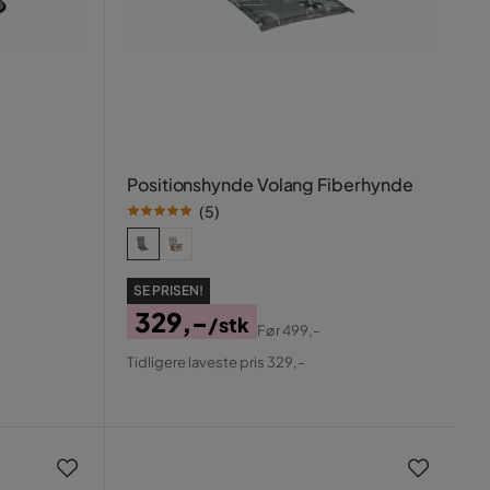
Positionshynde Volang Fiberhynde
(
5
)
SE PRISEN!
329,-
/stk
Før
499,-
Pris
Original
Tidligere laveste pris 329,-
Pris