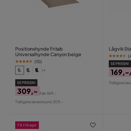
Positionshynde Fritab
Lågvik St
Universalhynde Canyon beige
(
(
10
)
SE PRISEN!
169,-
+4
Pris
Origin
SE PRISEN!
Tidligere lav
Pris
309,-
Før
469,-
Pris
Original
Tidligere laveste pris 309,-
Pris
Få tilbage