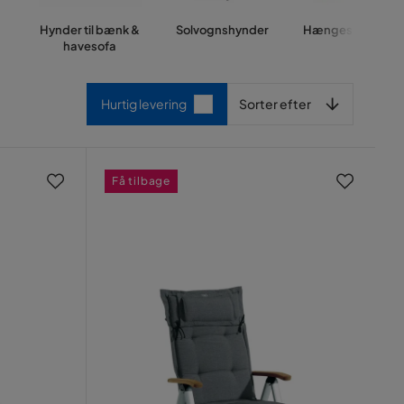
Hynder til bænk &
Solvognshynder
Hængesofahynd
havesofa
Sorter efter
Hurtig levering
Sorter efter
Få tilbage