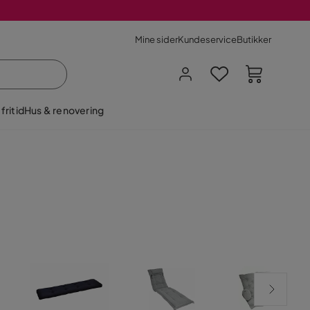
Mine sider
Kundeservice
Butikker
fritid
Hus & renovering