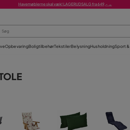
Havemøblerne skal væk! LAGERUDSALG fra 649,- →
ve
Opbevaring
Boligtilbehør
Tekstiler
Belysning
Husholdning
Sport & 
STOLE