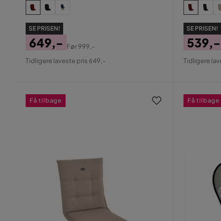
SE PRISEN!
SE PRISEN!
649,-
539,-
Før
999,-
Pris
Original
Pris
Origin
Tidligere laveste pris 649,-
Tidligere lav
Pris
Pris
Få tilbage
Få tilbage