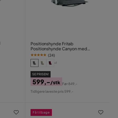
d
Positionshynde Fritab
Positionshynde Canyon med
nakkepude Grå
(
24
)
+1
SE PRISEN!
599,-
/stk
Før
849,-
Pris
Original
Tidligere laveste pris 599,-
Pris
Få tilbage