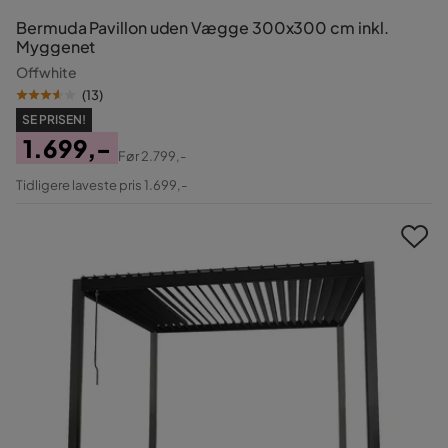
Bermuda Pavillon uden Vægge 300x300 cm inkl.
Myggenet
Offwhite
(
13
)
SE PRISEN!
1.699,-
Før
2.799,-
Pris
Original
Tidligere laveste pris 1.699,-
Pris