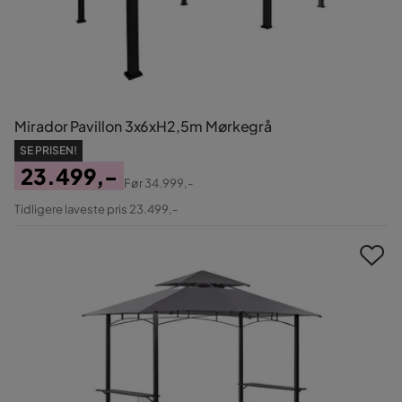
Mirador Pavillon 3x6xH2,5m Mørkegrå
SE PRISEN!
23.499,-
Før
34.999,-
Pris
Original
Tidligere laveste pris 23.499,-
Pris