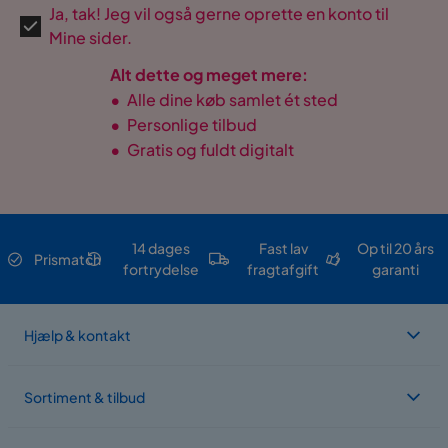
Ja, tak! Jeg vil også gerne oprette en konto til
Mine sider.
Alt dette og meget mere:
•
Alle dine køb samlet ét sted
•
Personlige tilbud
•
Gratis og fuldt digitalt
14 dages
Fast lav
Op til 20 års
Prismatch
fortrydelse
fragtafgift
garanti
Hjælp & kontakt
Sortiment & tilbud