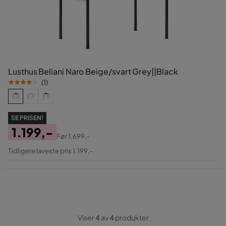
Lusthus Beliani Naro Beige/svart Grey||Black
(
1
)
SE PRISEN!
1.199,-
Før
1.699,-
Pris
Original
Tidligere laveste pris 1.199,-
Pris
Viser
4
av
4
produkter