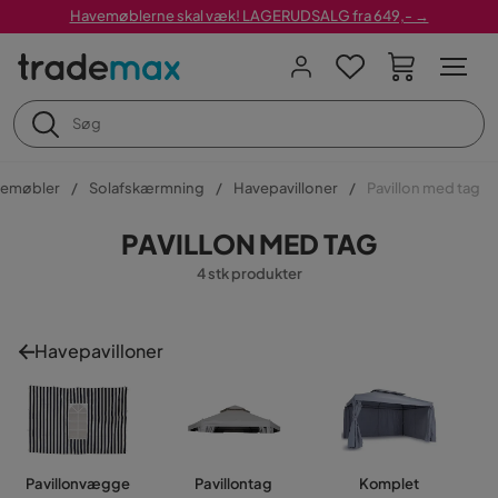
Havemøblerne skal væk! LAGERUDSALG fra 649,- →
emøbler
Solafskærmning
Havepavilloner
Pavillon med tag
PAVILLON MED TAG
4 stk produkter
Havepavilloner
Pavillonvægge
Pavillontag
Komplet