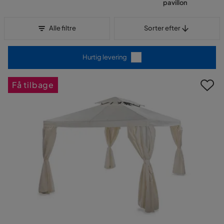
pavillon
Sorter efter
Alle filtre
Sorter efter
Hurtig levering
Få tilbage