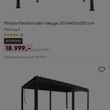
Mirador Pavillon uden Vægge 300x400x250 cm
Mørkegrå
(
1
)
SE PRISEN!
18.999,-
Før
27.999,-
Pris
Original
Tidligere laveste pris 18.999,-
Pris