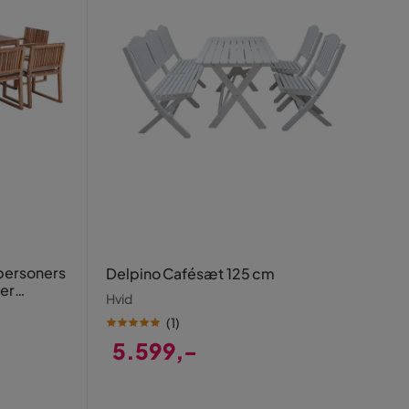
personers
Delpino Cafésæt 125 cm
er
Hvid
(
1
)
5.599,-
Pris