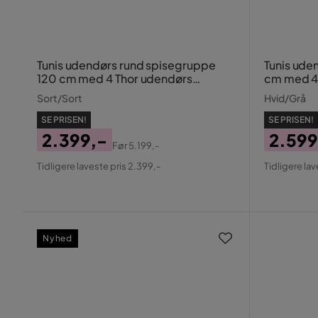
Tunis udendørs rund spisegruppe
Tunis ude
120 cm med 4 Thor udendørs
cm med 4 
lænestole
Sort/Sort
Hvid/Grå
SE PRISEN!
SE PRISEN!
2.399,-
2.599
Før
5.199,-
Pris
Original
Pris
Origin
Tidligere laveste pris 2.399,-
Tidligere lav
Pris
Pris
Nyhed