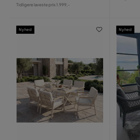
Pris
Original
Pris
Tidligere laveste pris 1.999,-
Pris
Nyhed
Nyhed