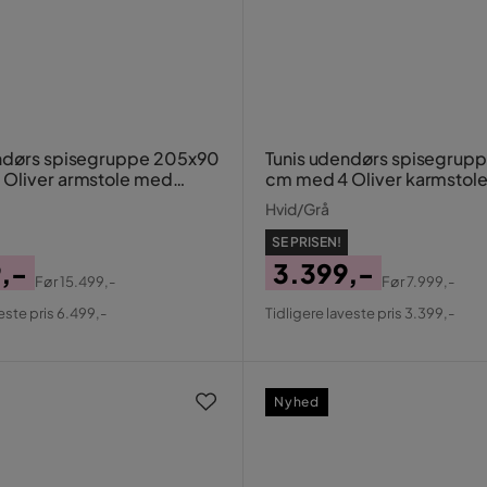
ndørs spisegruppe 205x90
Tunis udendørs spisegrup
Oliver armstole med
cm med 4 Oliver karmstol
hynde
Hvid/Grå
SE PRISEN!
,-
3.399,-
Før
15.499,-
Før
7.999,-
al
Pris
Original
este pris 6.499,-
Tidligere laveste pris 3.399,-
Pris
Nyhed