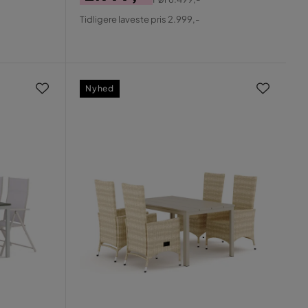
Pris
Original
Tidligere laveste pris 2.999,-
Pris
Nyhed