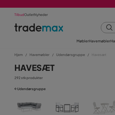
Tilbud
Outlet
Nyheder
Møbler
Havemøbler
Ha
Hjem
Havemøbler
Udendørsgruppe
Havesæt
HAVESÆT
292 stk produkter
Udendørsgruppe