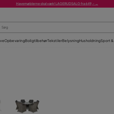
Havemøblerne skal væk! LAGERUDSALG fra 649,- →
ve
Opbevaring
Boligtilbehør
Tekstiler
Belysning
Husholdning
Sport & 