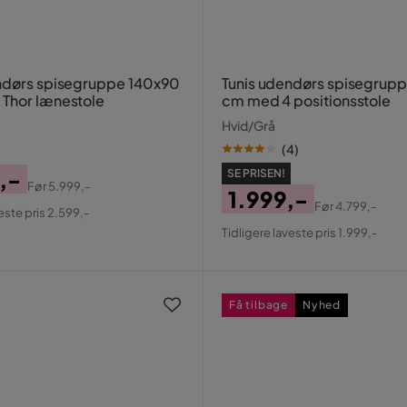
ndørs spisegruppe 140x90
Tunis udendørs spisegrup
Thor lænestole
cm med 4 positionsstole
Hvid/Grå
(
4
)
,-
SE PRISEN!
Før
5.999,-
1.999,-
al
Før
4.799,-
este pris 2.599,-
Pris
Original
Tidligere laveste pris 1.999,-
Pris
Få tilbage
Nyhed