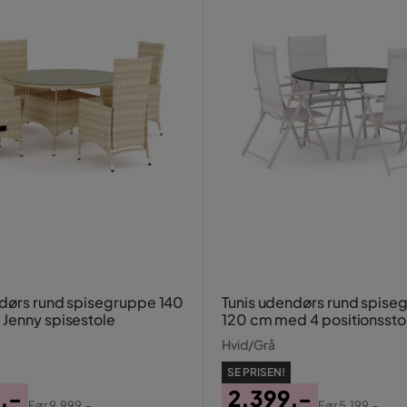
dørs rund spisegruppe 140
Tunis udendørs rund spise
Jenny spisestole
120 cm med 4 positionssto
Hvid/Grå
SE PRISEN!
,-
2.399,-
Før
9.999,-
Før
5.199,-