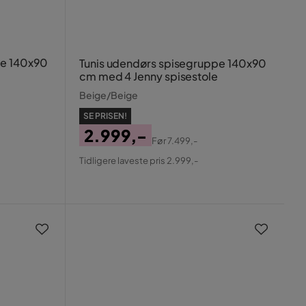
pe 140x90
Tunis udendørs spisegruppe 140x90
cm med 4 Jenny spisestole
Beige/Beige
SE PRISEN!
2.999,-
Før
7.499,-
Pris
Original
Tidligere laveste pris 2.999,-
Pris