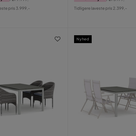
al
Pris
Original
este pris 3.999,-
Tidligere laveste pris 2.399,-
Pris
Nyhed