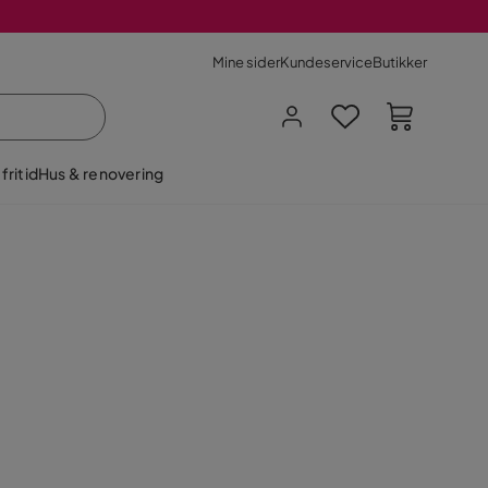
Mine sider
Kundeservice
Butikker
fritid
Hus & renovering