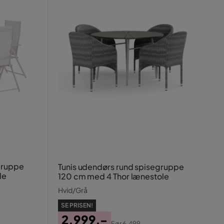
gruppe
Tunis udendørs rund spisegruppe
le
120 cm med 4 Thor lænestole
Hvid/Grå
SE PRISEN!
2.999,-
Før
6.499,-