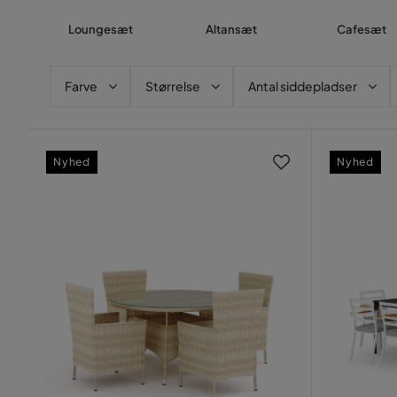
Loungesæt
Altansæt
Cafesæt
Farve
Størrelse
Antal siddepladser
Nyhed
Nyhed