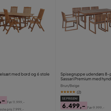
lsæt med bord og 6 stole
Spisegruppe udendørs 8-
Sassari Premium med hynd
akacietræ
Brun/Beige
(
2
)
,-
SE PRISEN!
Før
11.999,-
6.499,-
al
Før
9.999,-
este pris 7.999,-