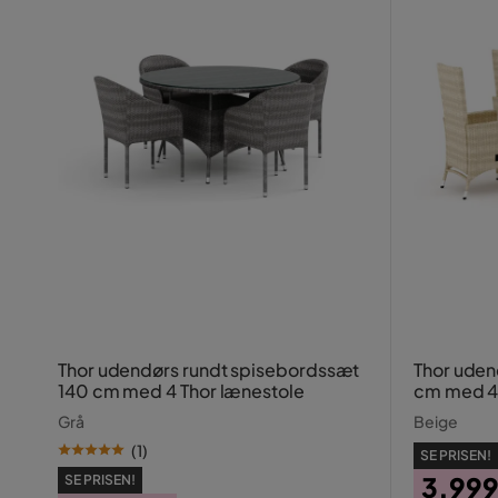
Thor udendørs rundt spisebordssæt
Thor uden
140 cm med 4 Thor lænestole
cm med 4 
Grå
Beige
(
1
)
SE PRISEN!
3.999
SE PRISEN!