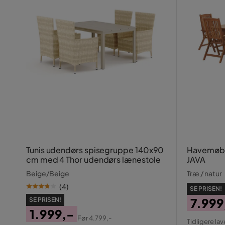
Tunis udendørs spisegruppe 140x90
Havemøbe
cm med 4 Thor udendørs lænestole
JAVA
Beige/Beige
Træ / natur
(
4
)
SE PRISEN!
7.999
SE PRISEN!
1.999,-
Pris
Origin
Før
4.799,-
Tidligere lav