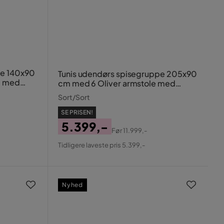
pe 140x90
Tunis udendørs spisegruppe 205x90
e med
cm med 6 Oliver armstole med
hynde
Sort/Sort
SE PRISEN!
5.399,-
Før
11.999,-
Pris
Original
Tidligere laveste pris 5.399,-
Pris
Nyhed