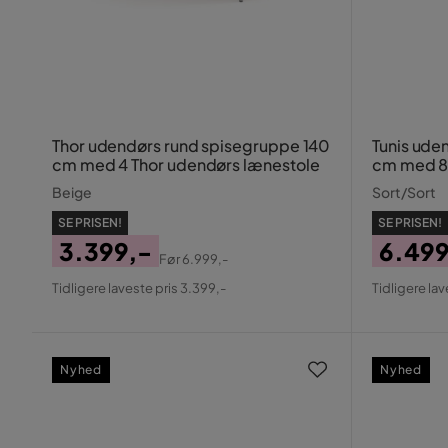
Thor udendørs rund spisegruppe 140
Tunis ude
cm med 4 Thor udendørs lænestole
cm med 8 
hynde
Beige
Sort/Sort
SE PRISEN!
SE PRISEN!
3.399,-
6.499
Før
6.999,-
Pris
Original
Pris
Origin
Tidligere laveste pris 3.399,-
Tidligere lav
Pris
Pris
Nyhed
Nyhed