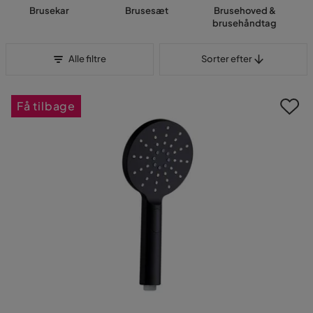
Brusekar
Brusesæt
Brusehoved &
brusehåndtag
Sorter efter
Alle filtre
Sorter efter
Få tilbage