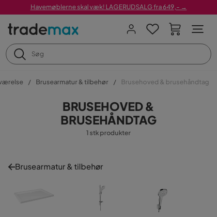
Havemøblerne skal væk! LAGERUDSALG fra 649,- →
værelse
Brusearmatur & tilbehør
Brusehoved & brusehåndtag
BRUSEHOVED &
BRUSEHÅNDTAG
1 stk produkter
Brusearmatur & tilbehør