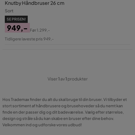
Knutby Håndbruser 26 cm
Sort
SE PRISEN!
949,-
Før
1.299,-
Pris
Original
Tidligere laveste pris 949,-
Pris
Viser
1
av
1
produkter
Hos Trademax finder du alt du skal bruge til din bruser. Vi tilbyder et
stort sortiment af håndbrusere og brusehoveder så du nemt kan
finde en der passer dig og dit badeværelse. Vælg efter størrelse,
design og stråle så du kan skabe en bruser efter dine behov.
Velkommen ind og udforske vores udbud!