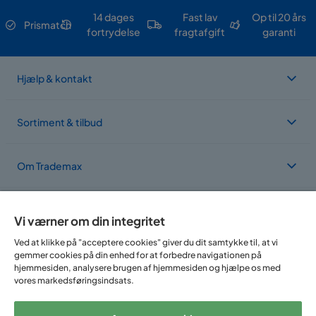
14 dages
Fast lav
Op til 20 års
Prismatch
fortrydelse
fragtafgift
garanti
Hjælp & kontakt
Sortiment & tilbud
Om Trademax
Vi findes i flere forskellige lande
Vi værner om din integritet
Ved at klikke på "acceptere cookies" giver du dit samtykke til, at vi
gemmer cookies på din enhed for at forbedre navigationen på
hjemmesiden, analysere brugen af hjemmesiden og hjælpe os med
vores markedsføringsindsats.