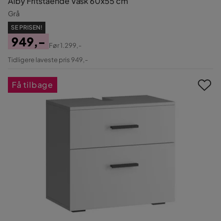
Alby Fritstående Vask 60x55 cm
Grå
SE PRISEN!
949,-
Før
1.299,-
Pris
Original
Tidligere laveste pris 949,-
Pris
Få tilbage