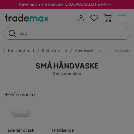
Havemøblerne skal væk! LAGERUDSALG fra 649,- →
g
Køkken & bad
Badeværelse
Håndvaske
Lille håndvask
SMÅ HÅNDVASKE
3 stk produkter
Håndvaske
Lille håndvask
Fritstående