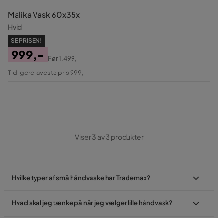
Malika Vask 60x35x
Hvid
SE PRISEN!
999,-
Før
1.499,-
Pris
Original
Tidligere laveste pris 999,-
Pris
Viser
3
av
3
produkter
Hvilke typer af små håndvaske har Trademax?
Hvad skal jeg tænke på når jeg vælger lille håndvask?