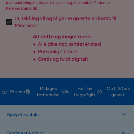
markedsføringsmateriale tilpasset mig, i henhold til Trademax
Persondatapolitik
.
Ja, tak! Jeg vil også gerne oprette en konto til
Mine sider.
Alt dette og meget mere:
•
Alle dine køb samlet ét sted
•
Personlige tilbud
•
Gratis og fuldt digitalt
14 dages
Fast lav
Op til 20 års
Prismatch
fortrydelse
fragtafgift
garanti
Hjælp & kontakt
Sortiment & tilbud