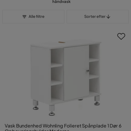
håndvask
Sorter efter
Alle filtre
Sorter efter
Vask Bundenhed Wohnling Folieret Spånplade 1 Dør 6