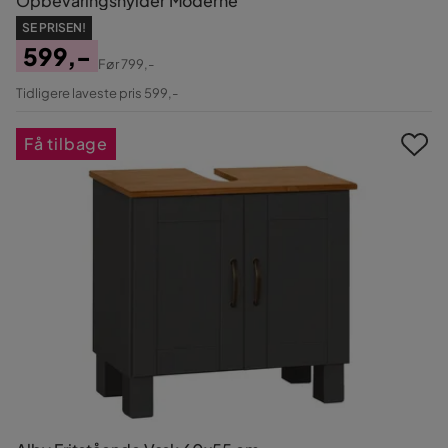
Opbevaringshylder Moderne
SE PRISEN!
599,-
Før
799,-
Pris
Original
Tidligere laveste pris 599,-
Pris
Få tilbage