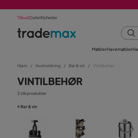
Tilbud
Outlet
Nyheder
Møbler
Havemøbler
Ha
Hjem
Husholdning
Bar & vin
Vintilbehør
VINTILBEHØR
2 stk produkter
Bar & vin