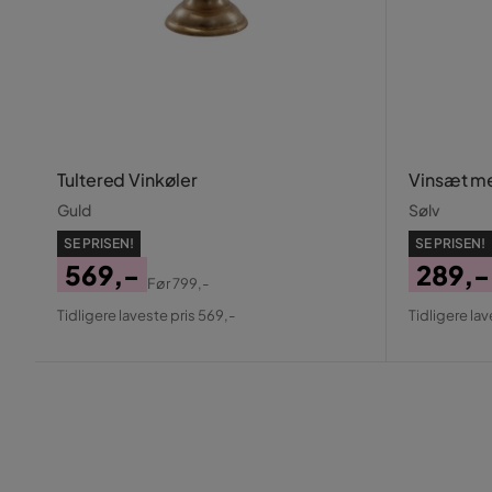
Tultered Vinkøler
Vinsæt me
Guld
Sølv
SE PRISEN!
SE PRISEN!
569,-
289,-
Før
799,-
Pris
Original
Pris
Origin
Tidligere laveste pris 569,-
Tidligere lav
Pris
Pris