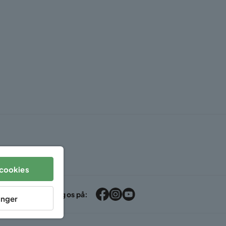
cookies
Følg os på:
linger