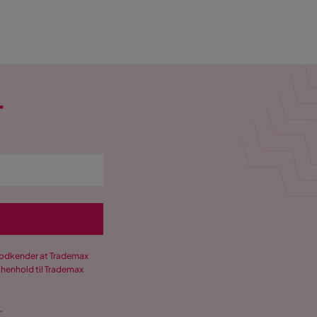
T
 godkender at Trademax
 henhold til Trademax
.