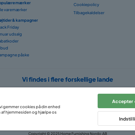
opulære mærker
Cookiepolicy
lle varemærker
Tilbagekaldelser
øjtider & kampagner
lack Friday
anuar udsalg
abatkoder
ilbud
ampagne påske
Vi findes i flere forskellige lande
Accepter 
at vi gemmer cookies på din enhed
n af hjemmesiden og hjælpe os
Indstil
Copyright © 2025 Home Furnishing Nordic AB