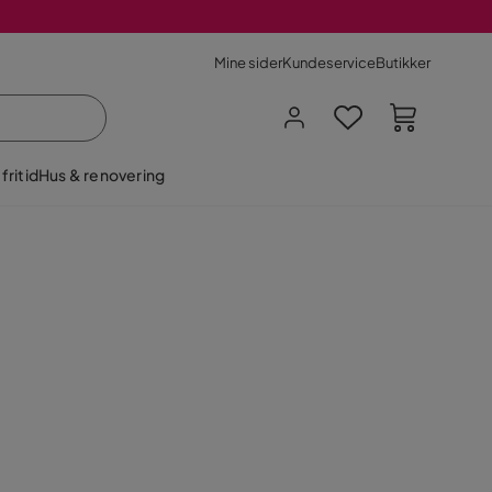
Mine sider
Kundeservice
Butikker
fritid
Hus & renovering