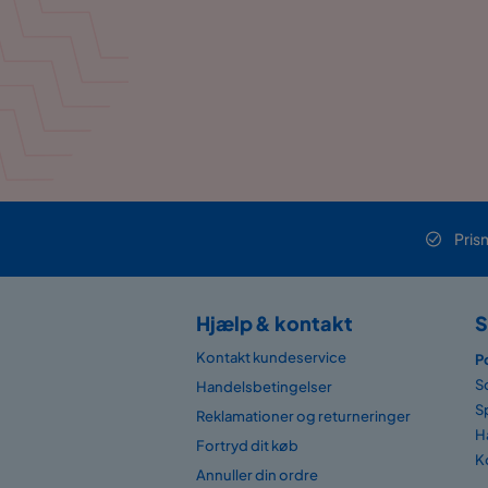
Pris
Hjælp & kontakt
S
Kontakt kundeservice
P
S
Handelsbetingelser
S
Reklamationer og returneringer
H
Fortryd dit køb
K
Annuller din ordre