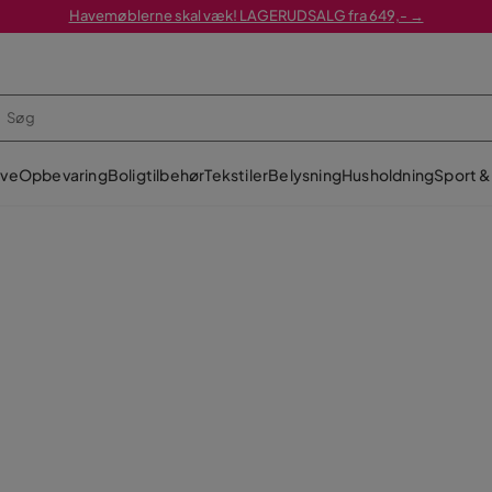
Havemøblerne skal væk! LAGERUDSALG fra 649,- →
ve
Opbevaring
Boligtilbehør
Tekstiler
Belysning
Husholdning
Sport & 