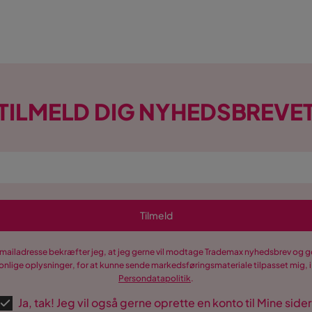
TILMELD DIG NYHEDSBREVE
Tilmeld
-mailadresse bekræfter jeg, at jeg gerne vil modtage Trademax nyhedsbrev og
nlige oplysninger, for at kunne sende markedsføringsmateriale tilpasset mig, i
Persondatapolitik
.
Ja, tak! Jeg vil også gerne oprette en konto til Mine sider