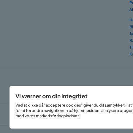
P
A
H
B
J
R
T
K
Vi værner om din integritet
Ved at klikke på "acceptere cookies" giver du dit samtykke til, 
for at forbedre navigationen på hjemmesiden, analysere bruge
med vores markedsføringsindsats.