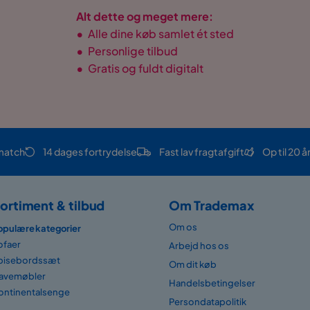
Alt dette og meget mere:
•
Alle dine køb samlet ét sted
•
Personlige tilbud
•
Gratis og fuldt digitalt
match
14 dages fortrydelse
Fast lav fragtafgift
Op til 20 å
ortiment & tilbud
Om Trademax
Om os
opulære kategorier
ofaer
Arbejd hos os
pisebordssæt
Om dit køb
avemøbler
Handelsbetingelser
ontinentalsenge
Persondatapolitik