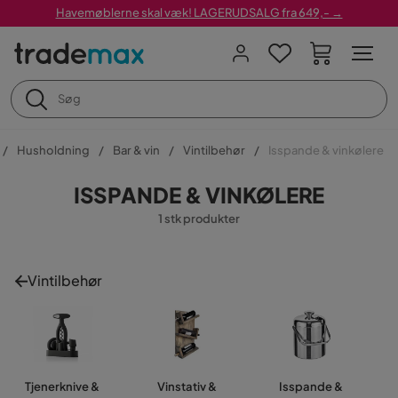
Havemøblerne skal væk! LAGERUDSALG fra 649,- →
Husholdning
Bar & vin
Vintilbehør
Isspande & vinkølere
ISSPANDE & VINKØLERE
1 stk produkter
Vintilbehør
Tjenerknive &
Vinstativ &
Isspande &