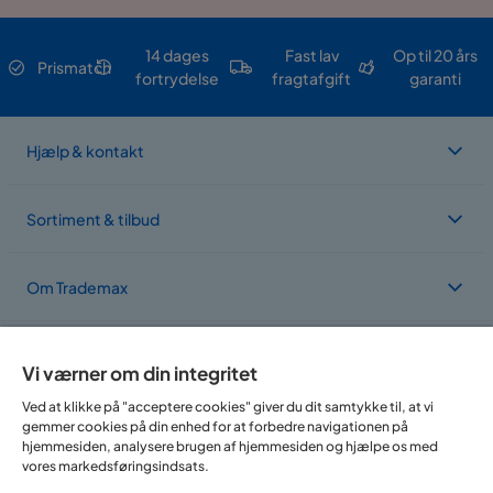
14 dages
Fast lav
Op til 20 års
Prismatch
fortrydelse
fragtafgift
garanti
Hjælp & kontakt
Sortiment & tilbud
Om Trademax
Vi findes i flere forskellige lande
Vi værner om din integritet
Ved at klikke på "acceptere cookies" giver du dit samtykke til, at vi
gemmer cookies på din enhed for at forbedre navigationen på
hjemmesiden, analysere brugen af hjemmesiden og hjælpe os med
vores markedsføringsindsats.