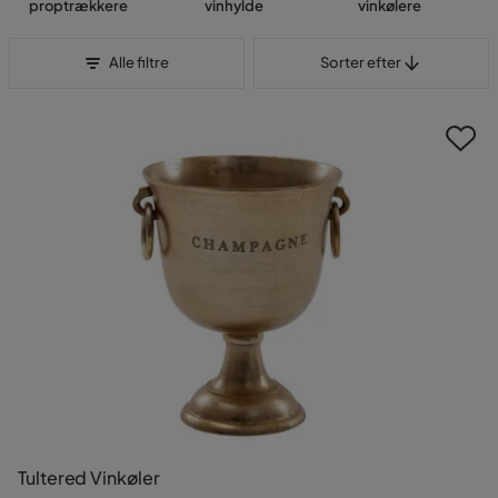
proptrækkere
vinhylde
vinkølere
Sorter efter
Alle filtre
Sorter efter
Tultered Vinkøler