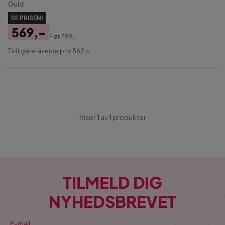
Guld
SE PRISEN!
569,-
Før
799,-
Pris
Original
Tidligere laveste pris 569,-
Pris
Viser
1
av
1
produkter
TILMELD DIG
NYHEDSBREVET
E-mail