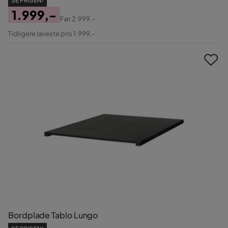
SE PRISEN!
1.999,-
Før
2.999,-
Pris
Original
Tidligere laveste pris 1.999,-
Pris
Bordplade Tablo Lungo