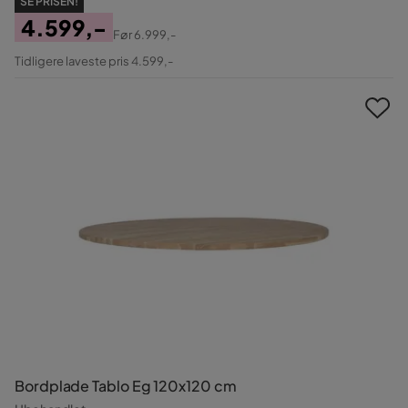
SE PRISEN!
4.599,-
Før
6.999,-
Pris
Original
Tidligere laveste pris 4.599,-
Pris
Bordplade Tablo Eg 120x120 cm