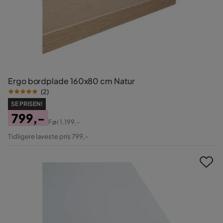
Ergo bordplade 160x80 cm Natur
(
2
)
SE PRISEN!
799,-
Før
1.199,-
Pris
Original
Tidligere laveste pris 799,-
Pris