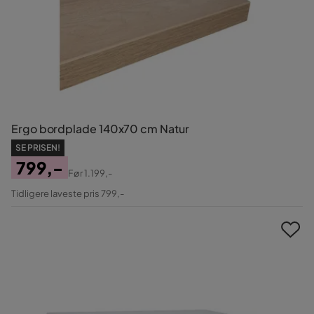
Ergo bordplade 140x70 cm Natur
SE PRISEN!
799,-
Før
1.199,-
Pris
Original
Tidligere laveste pris 799,-
Pris