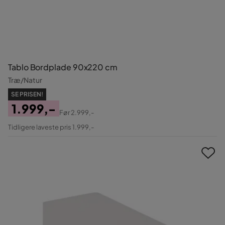
Tablo Bordplade 90x220 cm
Træ/Natur
SE PRISEN!
1.999,-
Før
2.999,-
Pris
Original
Tidligere laveste pris 1.999,-
Pris