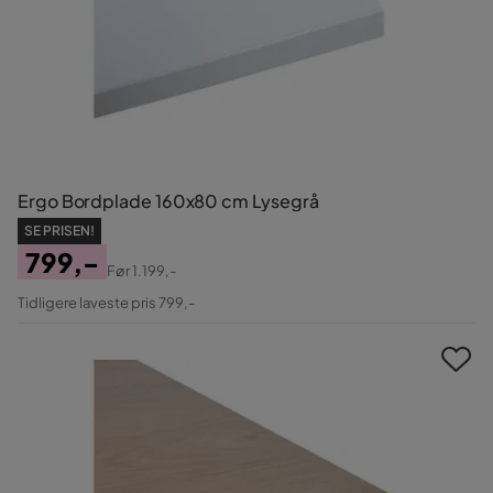
Ergo Bordplade 160x80 cm Lysegrå
SE PRISEN!
799,-
Før
1.199,-
Pris
Original
Tidligere laveste pris 799,-
Pris