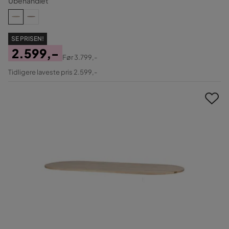
Ubehandlet
SE PRISEN!
2.599,-
Før
3.799,-
Pris
Original
Tidligere laveste pris 2.599,-
Pris