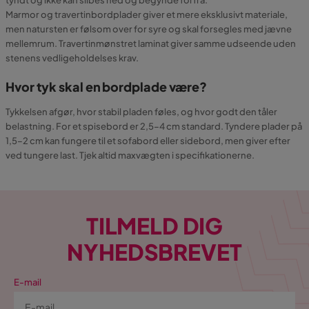
Marmor og travertinbordplader giver et mere eksklusivt materiale,
men natursten er følsom over for syre og skal forsegles med jævne
mellemrum. Travertinmønstret laminat giver samme udseende uden
stenens vedligeholdelses krav.
Hvor tyk skal en bordplade være?
Tykkelsen afgør, hvor stabil pladen føles, og hvor godt den tåler
belastning. For et spisebord er 2,5–4 cm standard. Tyndere plader på
1,5–2 cm kan fungere til et sofabord eller sidebord, men giver efter
ved tungere last. Tjek altid maxvægten i specifikationerne.
TILMELD DIG
NYHEDSBREVET
E-mail