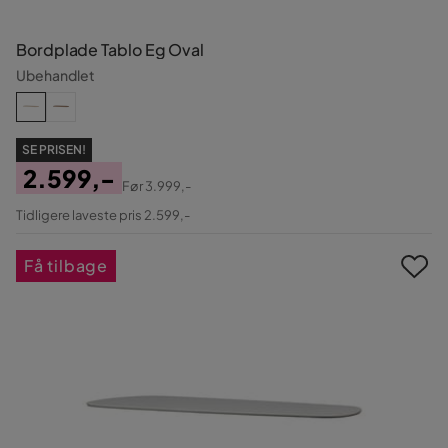
Bordplade Tablo Eg Oval
Ubehandlet
SE PRISEN!
2.599,-
Før
3.999,-
Pris
Original
Tidligere laveste pris 2.599,-
Pris
Få tilbage