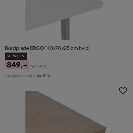
Bordplade ERGO 140x70x25 cm hvid
SE PRISEN!
849,-
Før
1.299,-
Pris
Original
Tidligere laveste pris 849,-
Pris