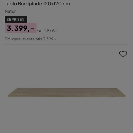
Tablo Bordplade 120x120 cm
Natur
SE PRISEN!
3.399,-
Før
4.999,-
Pris
Original
Tidligere laveste pris 3.399,-
Pris