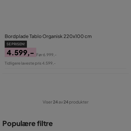
Bordplade Tablo Organisk 220x100 cm
SE PRISEN!
4.599,-
Før
6.999,-
Pris
Original
Tidligere laveste pris 4.599,-
Pris
Viser
24
av
24
produkter
Populære filtre