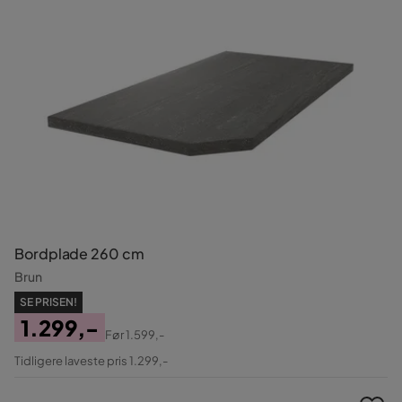
Bordplade 260 cm
Brun
SE PRISEN!
1.299,-
Før
1.599,-
Pris
Original
Tidligere laveste pris 1.299,-
Pris