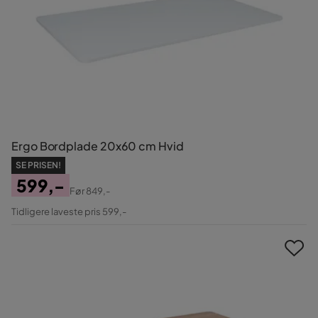
Ergo Bordplade 20x60 cm Hvid
SE PRISEN!
599,-
Før
849,-
Pris
Original
Tidligere laveste pris 599,-
Pris