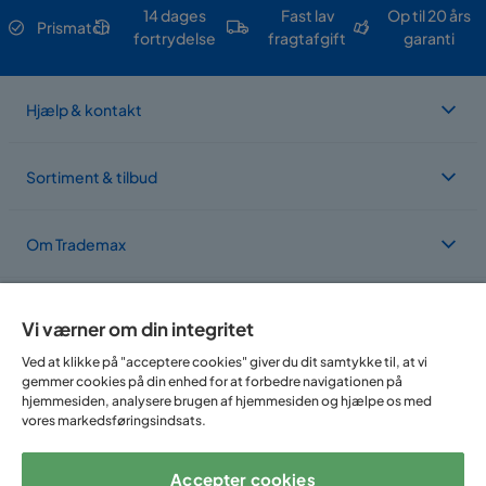
14 dages
Fast lav
Op til 20 års
Prismatch
fortrydelse
fragtafgift
garanti
Hjælp & kontakt
Sortiment & tilbud
Om Trademax
Vi findes i flere forskellige lande
Vi værner om din integritet
Ved at klikke på "acceptere cookies" giver du dit samtykke til, at vi
gemmer cookies på din enhed for at forbedre navigationen på
hjemmesiden, analysere brugen af hjemmesiden og hjælpe os med
vores markedsføringsindsats.
Accepter cookies