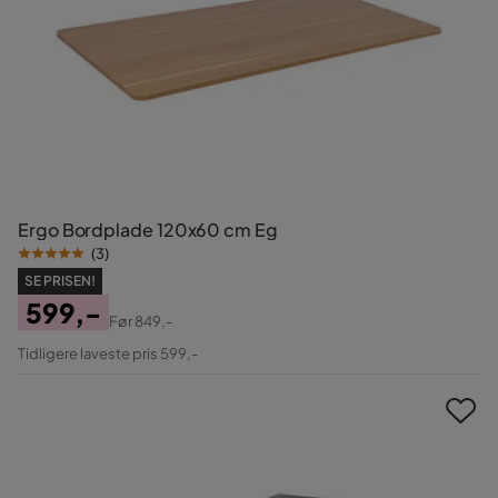
Ergo Bordplade 120x60 cm Eg
(
3
)
SE PRISEN!
599,-
Før
849,-
Pris
Original
Tidligere laveste pris 599,-
Pris