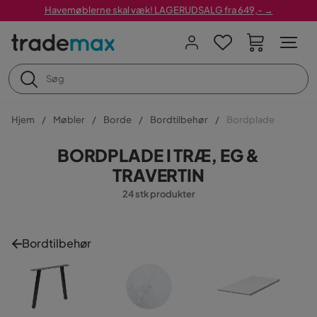
Havemøblerne skal væk! LAGERUDSALG fra 649,- →
Hjem
Møbler
Borde
Bordtilbehør
Bordplade
BORDPLADE I TRÆ, EG &
TRAVERTIN
24 stk produkter
Bordtilbehør