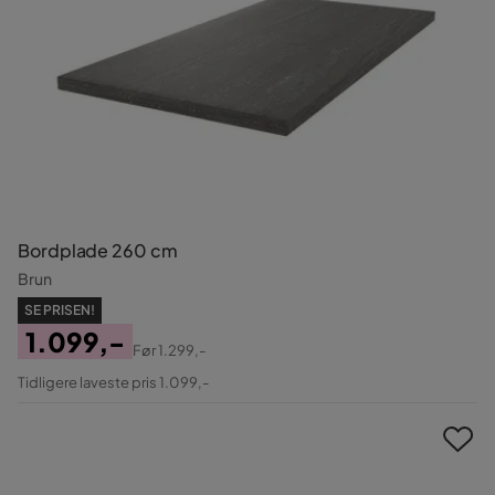
Bordplade 260 cm
Brun
SE PRISEN!
1.099,-
Før
1.299,-
Pris
Original
Tidligere laveste pris 1.099,-
Pris