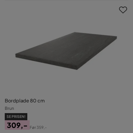
Pris
Bordplade 80 cm
Brun
SE PRISEN!
309,-
Før
359,-