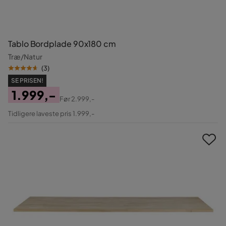
Tablo Bordplade 90x180 cm
Træ/Natur
(
3
)
SE PRISEN!
1.999,-
Før
2.999,-
Pris
Original
Tidligere laveste pris 1.999,-
Pris