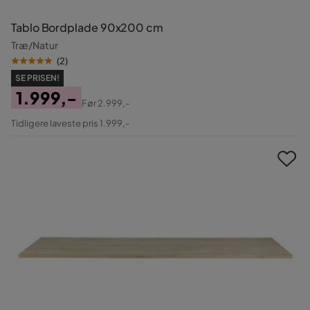
Tablo Bordplade 90x200 cm
Træ/Natur
(
2
)
SE PRISEN!
1.999,-
Før
2.999,-
Pris
Original
Tidligere laveste pris 1.999,-
Pris