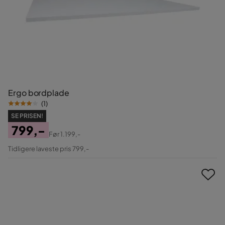
Ergo bordplade
(
1
)
SE PRISEN!
799,-
Før
1.199,-
Pris
Original
Tidligere laveste pris 799,-
Pris