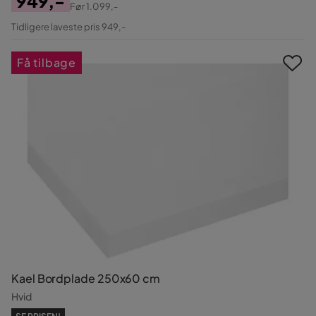
949,-
Før
1.099,-
Pris
Original
Tidligere laveste pris 949,-
Pris
Få tilbage
Kael Bordplade 250x60 cm
Hvid