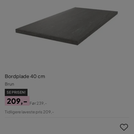
Bordplade 40 cm
Brun
SE PRISEN!
209,-
Før
239,-
Pris
Original
Tidligere laveste pris 209,-
Pris