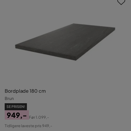
Bordplade 180 cm
Brun
SE PRISEN!
949,-
Før
1.099,-
Pris
Original
Tidligere laveste pris 949,-