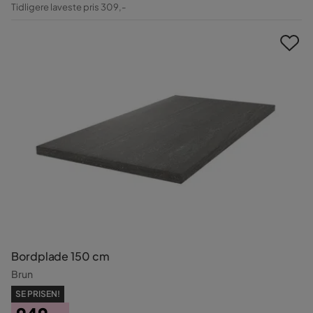
Pris
Original
Tidligere laveste pris 309,-
Pris
Bordplade 150 cm
Brun
SE PRISEN!