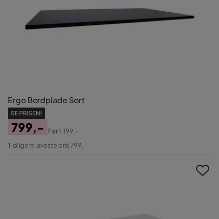
Ergo Bordplade Sort
SE PRISEN!
799,-
Før
1.199,-
Pris
Original
Tidligere laveste pris 799,-
Pris