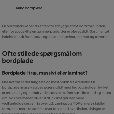
Rund bordplade
En bordplade køber du enten for at bygge et nyt bord fra bunden,
eller for at udskifte en gammel plade, der er blevet slidt. Sortimentet
indeholder alt fra massive egeplader til laminat, marmor og travertin.
Ofte stillede spørgsmål om
bordplade
Bordplade i træ, massivt eller laminat?
Massivt træ er det tungeste og mest holdbare alternativ. En
bordplade i massiv eg bevæger sig lidt med fugt og årstider, hvilket
er en naturlig egenskab ved massivt træ. Den kan slibes ned og males
om, hvis overfladen bliver slidt, hvilket gør den mere
vedligeholdelsesvenllig over tid. Laminat og MDF er mere stabile i
form, men mere følsomme over for ridser i overfladen, da laget er
tyndt og ikke kan slibes ned og begynde forfra.