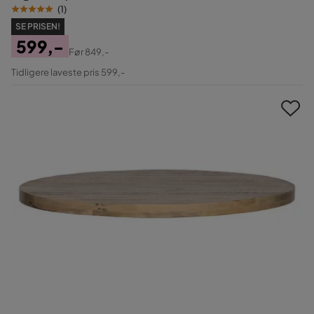
(
1
)
SE PRISEN!
599,-
Før
849,-
Pris
Original
Tidligere laveste pris 599,-
Pris