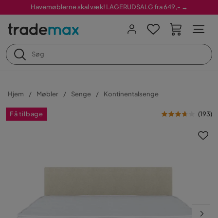
Havemøblerne skal væk! LAGERUDSALG fra 649,- →
Hjem
Møbler
Senge
Kontinentalsenge
Få tilbage
(
193
)