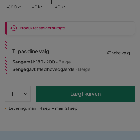
Pris
Pris
Pris
-600 kr.
+
0 kr.
+
0 kr.
Produktet sælger hurtigt!
Tilpas dine valg
Ændre valg
Sengemål
:
180x200
- Beige
Sengegavl
:
Med hovedgærde
- Beige
Læg i kurven
Levering: man. 14 sep. - man. 21 sep.
Fast lav fragtafgift