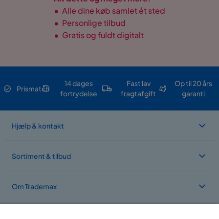
•
Alle dine køb samlet ét sted
•
Personlige tilbud
•
Gratis og fuldt digitalt
14 dages
Fast lav
Op til 20 års
Prismatch
fortrydelse
fragtafgift
garanti
Hjælp & kontakt
Sortiment & tilbud
Om Trademax
Vi findes i flere forskellige lande