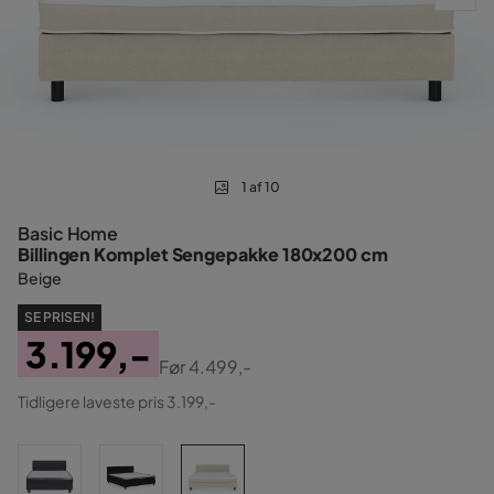
1 af 10
Basic Home
Billingen Komplet Sengepakke 180x200 cm
Beige
SE PRISEN!
3.199,-
Før
4.499,-
Pris
Original
Tidligere laveste pris 3.199,-
Pris