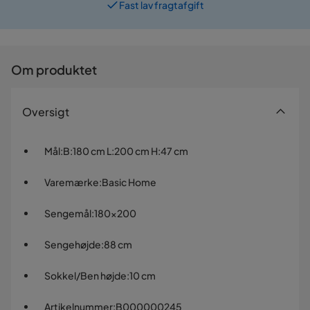
Prismatch
Om produktet
Oversigt
Mål
:
B:180 cm L:200 cm H:47 cm
Varemærke
:
Basic Home
Sengemål
:
180x200
Sengehøjde
:
88 cm
Sokkel/Ben højde
:
10 cm
Artikelnummer
:
B000000245