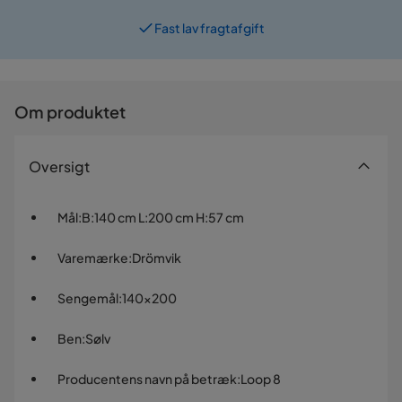
Fast lav fragtafgift
Om produktet
Oversigt
Mål
:
B:140 cm L:200 cm H:57 cm
Varemærke
:
Drömvik
Sengemål
:
140x200
Ben
:
Sølv
Producentens navn på betræk
:
Loop 8