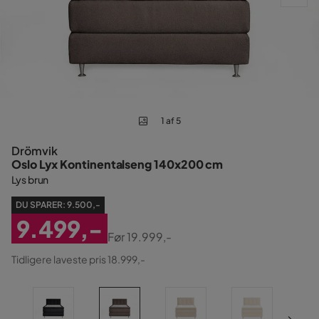
1 af 5
Drömvik
Oslo Lyx Kontinentalseng 140x200 cm
Lys brun
DU SPARER:
9.500,-
9.499,-
Før
19.999,-
Nedsat
Original
Tidligere laveste pris 18.999,-
Pris
Pris