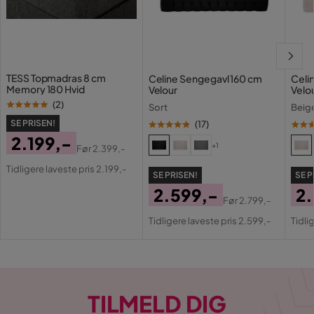
Materiale
Modstand mod
4
dannelse af fnuller 1 til 5
TESS Topmadras 8 cm
Celine Sengegavl 160 cm
Celi
Memory 180 Hvid
Velour
Velo
Martindale
100000
(
2
)
Sort
Beig
SE PRISEN!
(
17
)
Producentens navn på
2.199,-
Loop 8
betræk
+1
Før
2.399,-
Pris
Original
Tidligere laveste pris 2.199,-
SE PRISEN!
SE P
Materialeudseende
Stof
Pris
2.599,-
2
Før
2.799,-
Sammensætning
100% polyester
Pris
Original
Pri
Or
Tidligere laveste pris 2.599,-
Tidli
Pris
Pri
Polstringsudseende
Bouclé
Funktion
TILMELD DIG
Aftageligt stof
Ja