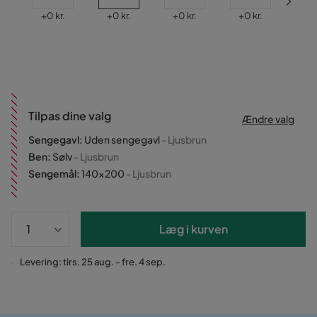
Pris
Pris
Pris
Pris
Pris
+
0 kr.
+
0 kr.
+
0 kr.
+
0 kr.
-1.00
Tilpas dine valg
Ændre valg
Sengegavl
:
Uden sengegavl
- Ljusbrun
Ben
:
Sølv
- Ljusbrun
Sengemål
:
140x200
- Ljusbrun
Læg i kurven
Levering: tirs. 25 aug. - fre. 4 sep.