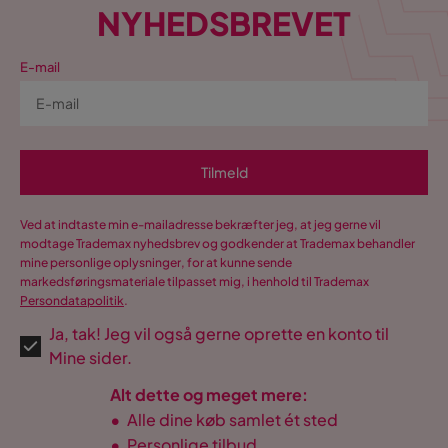
NYHEDSBREVET
Andet
E-mail
Justerbar
Nej
Form
Rektangulære
Farvenavn
Ljusbrun
Tilmeld
Hårdhedsgrad/Fasthedsgrad
Fast
Ved at indtaste min e-mailadresse bekræfter jeg, at jeg gerne vil
modtage Trademax nyhedsbrev og godkender at Trademax behandler
Garanti
10 år
mine personlige oplysninger, for at kunne sende
markedsføringsmateriale tilpasset mig, i henhold til Trademax
Vægt
100 kg
Persondatapolitik
.
Ja, tak! Jeg vil også gerne oprette en konto til
Farve
Brun
Mine sider.
Serie
Oslo Lyx
Alt dette og meget mere:
•
Alle dine køb samlet ét sted
Celine Sengeben 13 cm 4-pak
•
Personlige tilbud