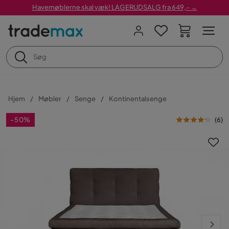
Havemøblerne skal væk! LAGERUDSALG fra 649,- →
Hjem
Møbler
Senge
Kontinentalsenge
-50%
(
6
)