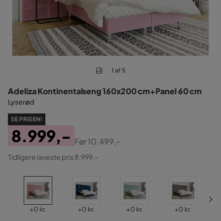
1 af 5
Adeliza Kontinentalseng 160x200 cm+Panel 60 cm
Lyserød
SE PRISEN!
8.999,-
Før
10.499,-
Pris
Original
Tidligere laveste pris 8.999,-
Pris
Pris
Pris
Pris
Pris
+
0 kr.
+
0 kr.
+
0 kr.
+
0 kr.