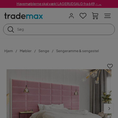
Havemøblerne skal væk! LAGERUDSALG fra 649,- →
Hjem
Møbler
Senge
Sengeramme & sengestel