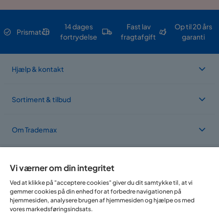
14 dages
Fast lav
Op til 20 års
Prismatch
fortrydelse
fragtafgift
garanti
Hjælp & kontakt
Sortiment & tilbud
Om Trademax
Vi findes i flere forskellige lande
Vi værner om din integritet
Ved at klikke på "acceptere cookies" giver du dit samtykke til, at vi
gemmer cookies på din enhed for at forbedre navigationen på
hjemmesiden, analysere brugen af hjemmesiden og hjælpe os med
vores markedsføringsindsats.