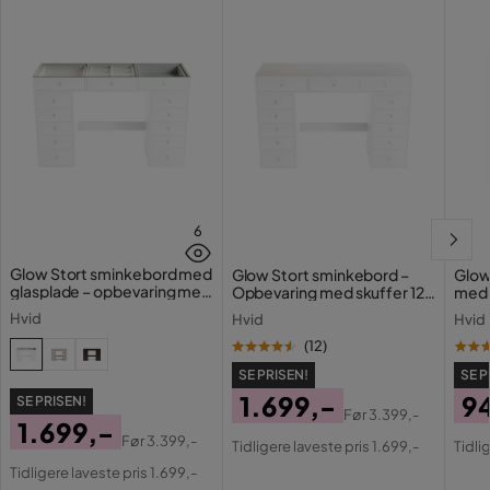
6
Glow Stort sminkebord med
Glow Stort sminkebord –
Glow
glasplade – opbevaring med
Opbevaring med skuffer 120
med 
skuffer og rum 120 cm
cm
Holl
Hvid
Hvid
Hvid
opla
(
12
)
SE PRISEN!
SE P
1.699,-
9
SE PRISEN!
Før
3.399,-
1.699,-
Pris
Original
Pri
Or
Før
3.399,-
Tidligere laveste pris 1.699,-
Tidli
Pris
Original
Pris
Pri
Tidligere laveste pris 1.699,-