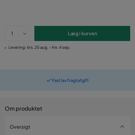
Læg i kurven
Levering: tirs. 25 aug. - fre. 4 sep.
Fast lav fragtafgift
Prismatch
Om produktet
Oversigt