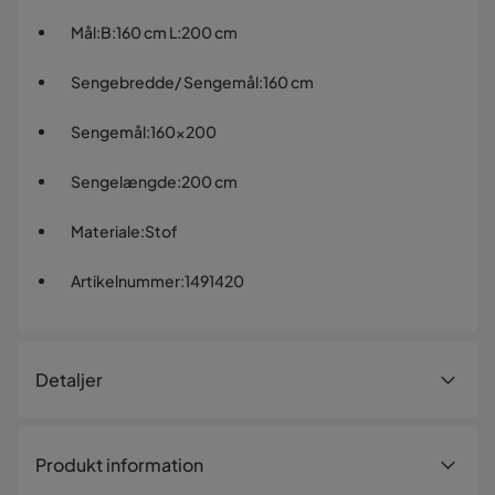
Mål
:
B:160 cm L:200 cm
Sengebredde/ Sengemål
:
160 cm
Sengemål
:
160x200
Sengelængde
:
200 cm
Materiale
:
Stof
Artikelnummer
:
1491420
Detaljer
Artikelnummer:
1491420
Produkt information
Størrelse