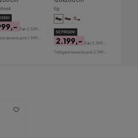
/Hvid
Eg
ISEN!
999,-
Før
2.599,-
SE PRISEN!
s
ginal
ere laveste pris 1.999,-
2.199,-
s
Før
3.399,-
Pris
Original
Tidligere laveste pris 2.199,-
Pris