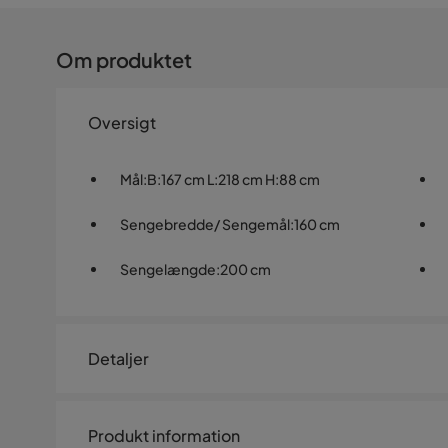
Om produktet
Oversigt
Mål
:
B:167 cm L:218 cm H:88 cm
Sengebredde/ Sengemål
:
160 cm
Sengelængde
:
200 cm
Detaljer
Artikelnummer:
1000238
Produkt information
Størrelse