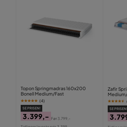
Topon Springmadras 160x200
Zafir Sp
Bonell Medium/Fast
Medium/
(
4
)
SE PRISEN!
SE PRISEN
3.399,-
3.79
Før
3.799,-
Pris
Original
Pris
Origin
Tidligere laveste pris 3.399,-