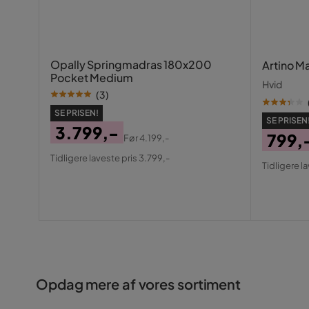
Opally Springmadras 180x200
Artino 
Pocket Medium
Hvid
(
3
)
SE PRISEN!
SE PRISEN
3.799,-
799,
Før
4.199,-
Pris
Original
Pris
Origin
Tidligere laveste pris 3.799,-
Tidligere l
Pris
Pris
Opdag mere af vores sortiment