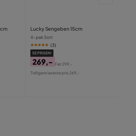
Luck
 cm
Lucky Sengeben 15cm
Beige
4-pak Sort
(
3
)
SE PRISEN!
269,-
Før
299,-
SE PR
Pris
Original
Tidligere laveste pris 269,-
1.
Pris
Pris
Ori
Tidlige
Pris