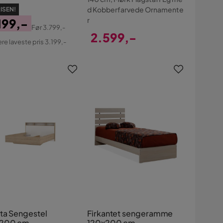
d Kobberfarvede Ornamente
ISEN!
r
199,-
Før
3.799,-
s
ginal
2.599,-
ere laveste pris 3.199,-
s
Pris
ta Sengestel
Firkantet sengeramme
x200 cm
120x200 cm