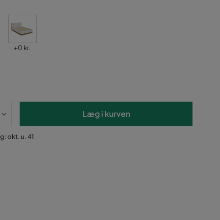
Pris
+
0 kr.
Læg i kurven
: okt. u. 41