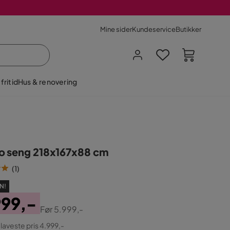
Mine sider
Kundeservice
Butikker
fritid
Hus & renovering
o seng 218x167x88 cm
(
1
)
N!
999,-
Før
5.999,-
ginal
 laveste pris 4.999,-