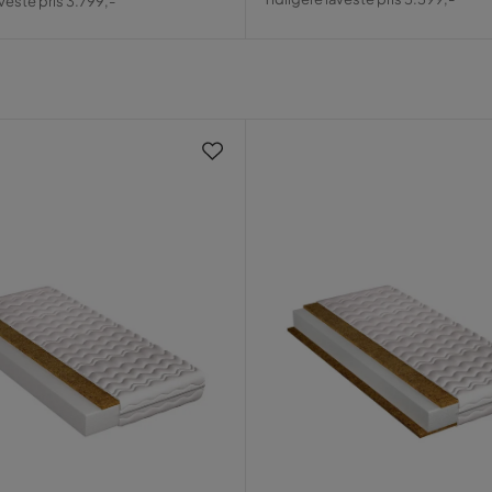
aveste pris 3.799,-
Pris