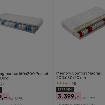
Memory Comfort Madras
ringmadras 160x200 Pocket
200x160x20 cm
Blød
(
4
)
(
7
)
SE PRISEN!
!
3.399,-
9,-
Før
3.799,-
Før
4.199,-
Pris
Original
al
Tidligere laveste pris 3.399,-