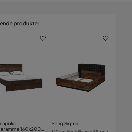
nende produkter
napolis
Seng Sigma
geramme 160x200
140 cm, Mørk Flagstaff Eg me