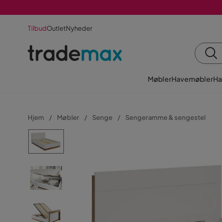
Tilbud
Outlet
Nyheder
Møbler
Havemøbler
Ha
Hjem
Møbler
Senge
Sengeramme & sengestel