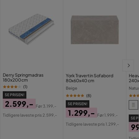
Serie
Derry
Madras
Indgår ikke
Derry Springmadras
York Travertin Sofabord
Hea
180x200 cm
80x60x40 cm
240
(
1
)
Beige
Natu
SE PRISEN!
(
8
)
2.599,-
SE PRISEN!
Før
3.199,-
Pris
Original
1.299,-
Før
1.999,-
Tidligere laveste pris 2.599,-
SE P
Pris
Pris
Original
Tidligere laveste pris 1.299,-
9
Pris
Pri
Or
Tidli