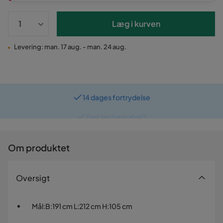
Læg i kurven
Levering: man. 17 aug. - man. 24 aug.
14 dages fortrydelse
Fast lav fragtafgift
Om produktet
Oversigt
Mål
:
B:191 cm L:212 cm H:105 cm