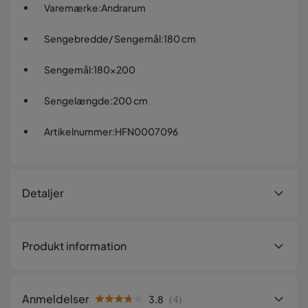
Varemærke
:
Andrarum
Sengebredde/ Sengemål
:
180 cm
Sengemål
:
180x200
Sengelængde
:
200 cm
Artikelnummer
:
HFN0007096
Detaljer
Artikelnummer:
HFN0007096
Produkt information
Størrelse
Sengebredde/
180 cm
Sengemål
Anmeldelser
3.8
(
4
)