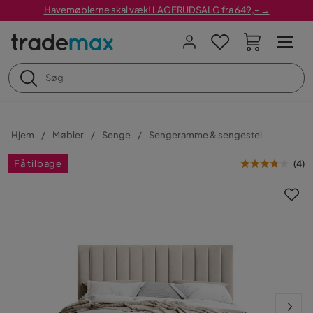
Havemøblerne skal væk! LAGERUDSALG fra 649,- →
Hjem
Møbler
Senge
Sengeramme & sengestel
Få tilbage
(
4
)