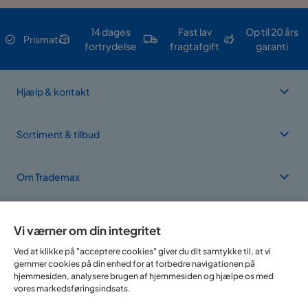
14 dages
Fast lav
Op til 20 års
Prismatch
fortrydelse
fragtafgift
garanti
Hjælp & kontakt
Sortiment & tilbud
Om Trademax
Vi findes i flere forskellige lande
Vi værner om din integritet
Ved at klikke på "acceptere cookies" giver du dit samtykke til, at vi
gemmer cookies på din enhed for at forbedre navigationen på
hjemmesiden, analysere brugen af hjemmesiden og hjælpe os med
vores markedsføringsindsats.