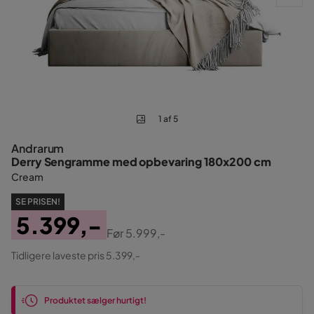
1 af 5
Andrarum
Derry Sengramme med opbevaring 180x200 cm
Cream
SE PRISEN!
5.399,-
Før
5.999,-
Pris
Original
Tidligere laveste pris 5.399,-
Pris
Produktet sælger hurtigt!