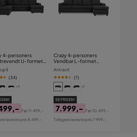
y 4-personers
Crazy 4-personers
trevendt U-formet
Vendbar L-formet
e Sofa med
Chaiselongsofa i Stof
egrå
Antracit
elong i Stof
(
34
)
(
7
)
+4
+2
ISEN!
SE PRISEN!
499,-
7.999,-
Før
11.499,-
Før
10.499,-
s
ginal
Pris
Original
ere laveste pris 8.499,-
Tidligere laveste pris 7.999,-
s
Pris