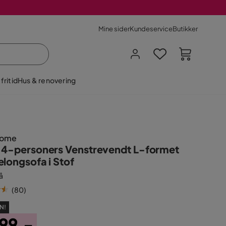
Mine sider
Kundeservice
Butikker
fritid
Hus & renovering
Home
 4-personers Venstrevendt L-formet
elongsofa i Stof
å
(
80
)
N!
99,-