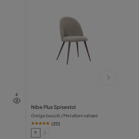
6
Winst
Nibe Plus Spisestol
Beige
Greige bouclé / Metalben valnød
(
20
)