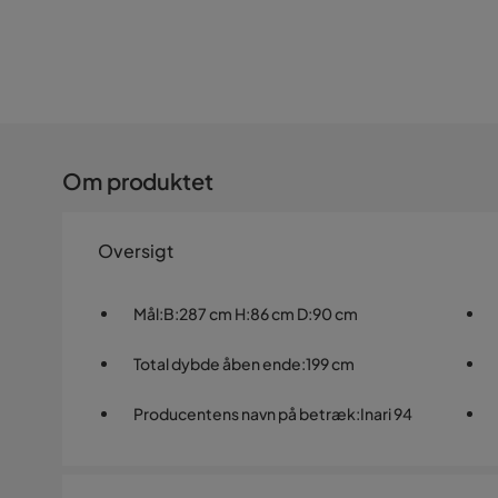
Om produktet
Oversigt
Mål
:
B:287 cm H:86 cm D:90 cm
Total dybde åben ende
:
199 cm
Producentens navn på betræk
:
Inari 94