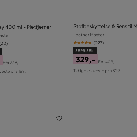
Stofbeskyttelse & Rens til 
ay 400 ml - Pletfjerner
Leather Master
aster
(
227
)
(
33
)
SE PRISEN!
!
er behagelig. Hele processen gik meget
329,-
-
 Meget rart og imødekommende personale.
Før
409,-
Før
239,-
Pris
Original
al
Tidligere laveste pris 329,-
aveste pris 169,-
Pris