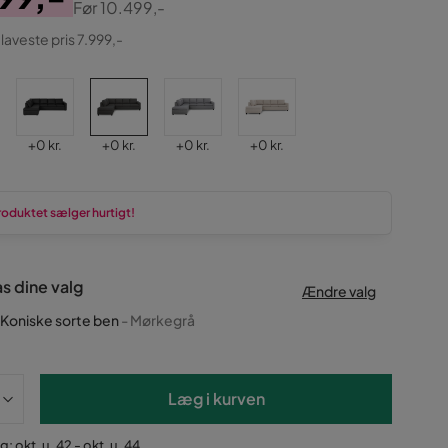
Før
10.499,-
ginal
 laveste pris 7.999,-
Pris
Pris
Pris
Pris
+
0 kr.
+
0 kr.
+
0 kr.
+
0 kr.
roduktet sælger hurtigt!
as dine valg
Ændre valg
Koniske sorte ben
- Mørkegrå
Læg i kurven
: okt. u. 42 - okt. u. 44