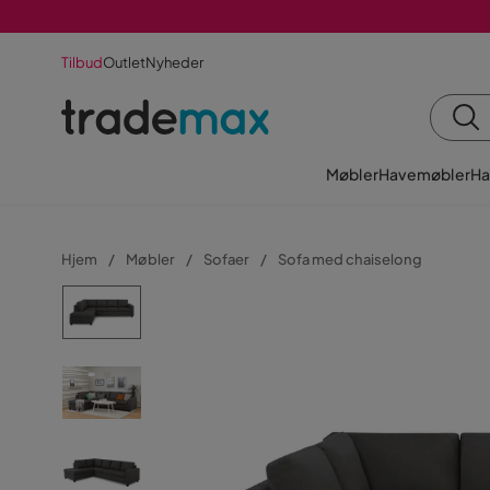
Tilbud
Outlet
Nyheder
Møbler
Havemøbler
Ha
Hjem
Møbler
Sofaer
Sofa med chaiselong