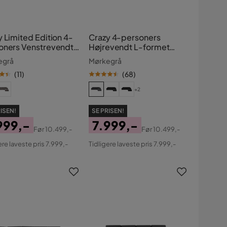
 Limited Edition 4-
Crazy 4-personers
oners Venstrevendt
Højrevendt L-formet
rmet Chaiselongsofa
Chaiselongsofa i Stof
egrå
Mørkegrå
f
(
11
)
(
68
)
+2
ISEN!
SE PRISEN!
999,-
7.999,-
Før
10.499,-
Før
10.499,-
s
ginal
Pris
Original
ere laveste pris 7.999,-
Tidligere laveste pris 7.999,-
s
Pris