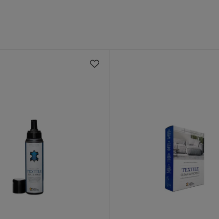
ørkegrå Stof
 levering
endt L-formet Chaiselongsofa i Stof