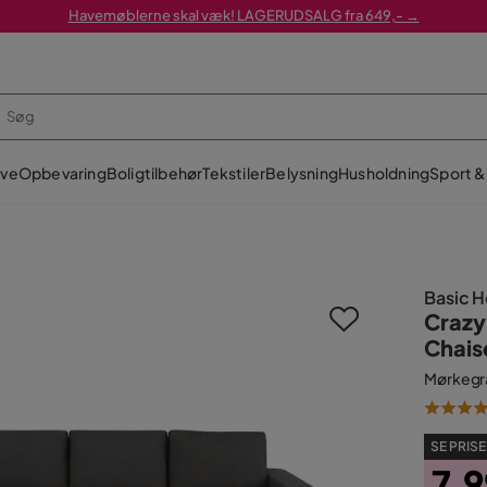
Havemøblerne skal væk! LAGERUDSALG fra 649,- →
ve
Opbevaring
Boligtilbehør
Tekstiler
Belysning
Husholdning
Sport & 
Basic 
Crazy
Chais
Mørkegr
SE PRISE
7.9