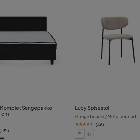
Verified by Trustvoice
e
Lucy Spisestol
0 cm
Greige bouclé / Metalben sort
(
46
)
(
192
)
propylen