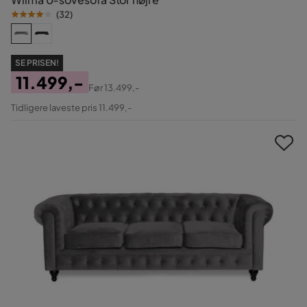
(
32
)
SE PRISEN!
11.499,-
Før
13.499,-
Pris
Original
Tidligere laveste pris 11.499,-
Pris