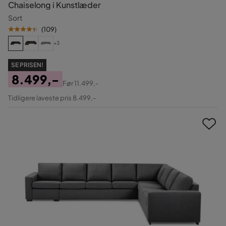
Chaiselong i Kunstlæder
Sort
(
109
)
+3
SE PRISEN!
8.499,-
Før
11.499,-
Pris
Original
Tidligere laveste pris 8.499,-
Pris