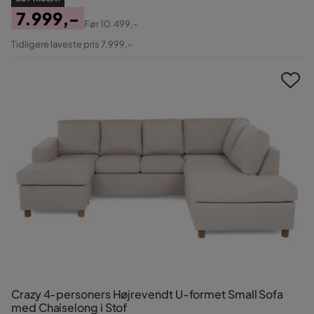
7.999,-
Før
10.499,-
Pris
Original
Tidligere laveste pris 7.999,-
Pris
Crazy 4-personers Højrevendt U-formet Small Sofa
med Chaiselong i Stof