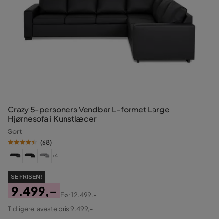
Crazy 5-personers Vendbar L-formet Large
Hjørnesofa i Kunstlæder
Sort
(
68
)
+4
SE PRISEN!
9.499,-
Før
12.499,-
Pris
Original
Tidligere laveste pris 9.499,-
Pris