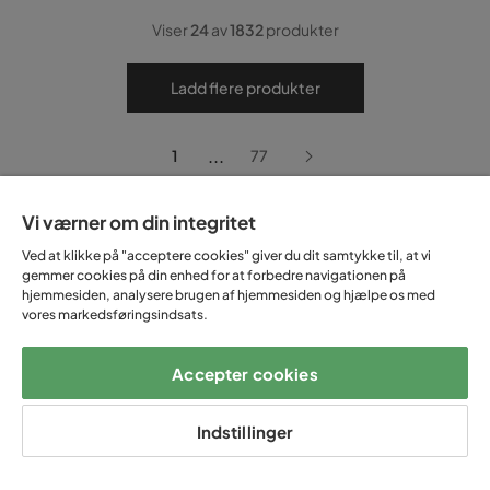
Viser
24
av
1832
produkter
Ladd flere produkter
...
1
77
Vi værner om din integritet
Populære filtre
Ved at klikke på "acceptere cookies" giver du dit samtykke til, at vi
gemmer cookies på din enhed for at forbedre navigationen på
hjemmesiden, analysere brugen af hjemmesiden og hjælpe os med
vores markedsføringsindsats.
Beige sofa
Boucle sofa
Accepter cookies
Bredriflet fløjl sofa
Buet sofa
Grå sofa
Indstillinger
Grøn sofa
Gul sofa
Hør Sofa