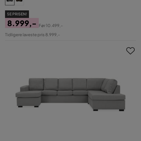
SE PRISEN!
8.999,-
Før
10.499,-
Pris
Original
Tidligere laveste pris 8.999,-
Pris