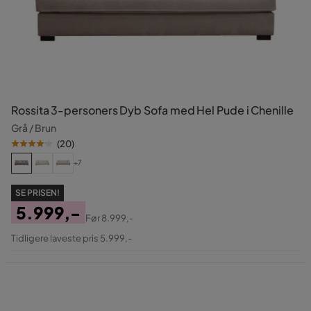
Rossita 3-personers Dyb Sofa med Hel Pude i Chenille
Grå / Brun
(
20
)
+7
SE PRISEN!
5.999,-
Før
8.999,-
Pris
Original
Tidligere laveste pris 5.999,-
Pris