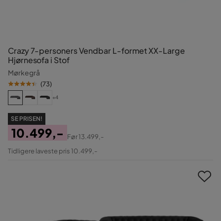
Crazy 7-personers Vendbar L-formet XX-Large
Hjørnesofa i Stof
Mørkegrå
(
73
)
+4
SE PRISEN!
10.499,-
Før
13.499,-
Pris
Original
Tidligere laveste pris 10.499,-
Pris