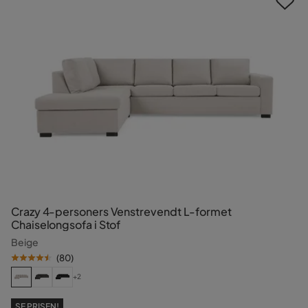
Crazy 4-personers Venstrevendt L-formet
Chaiselongsofa i Stof
Beige
(
80
)
+2
SE PRISEN!