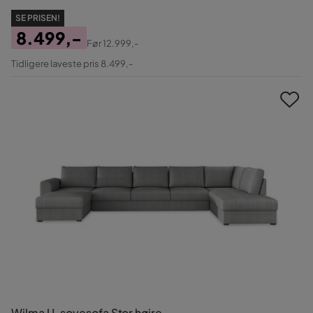
SE PRISEN!
8.499,-
Før
12.999,-
Pris
Original
Tidligere laveste pris 8.499,-
Pris
Wilma U-sovesofa Stor højre