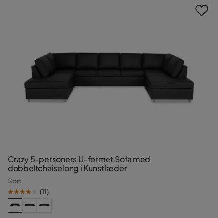
Crazy 5-personers U-formet Sofa med
dobbeltchaiselong i Kunstlæder
Sort
(
11
)