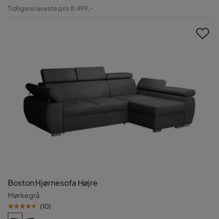
Pris
Original
Tidligere laveste pris 8.499,-
Pris
Boston Hjørnesofa Højre
Mørkegrå
(
10
)