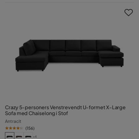
Pris
Crazy 5-personers Venstrevendt U-formet X-Large
Sofa med Chaiselong i Stof
Antracit
(
156
)
+4