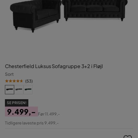
Chesterfield Luksus Sofagruppe 3+2 i Fløjl
Sort
(
53
)
SE PRISEN!
9.499,-
Før
11.499,-
Pris
Original
Tidligere laveste pris 9.499,-
Pris