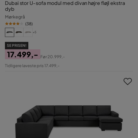
Dubai stor U-sofa modul med divan højre fløjl ekstra
dyb
Mørkegrå
(
38
)
+5
SE PRISEN!
17.499,-
Før
20.999,-
Pris
Original
Tidligere laveste pris 17.499,-
Pris