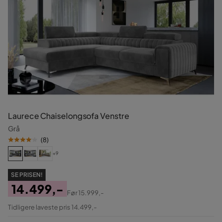
Laurece Chaiselongsofa Venstre
Grå
(
8
)
+9
SE PRISEN!
14.499,-
Før
15.999,-
Pris
Original
Tidligere laveste pris 14.499,-
Pris