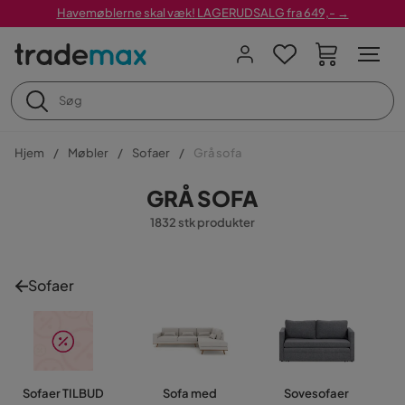
Havemøblerne skal væk! LAGERUDSALG fra 649,- →
Hjem
Møbler
Sofaer
Grå sofa
GRÅ SOFA
1832 stk produkter
Sofaer
Sofaer TILBUD
Sofa med
Sovesofaer