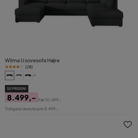
Wilma U sovesofa Højre
(
28
)
+1
SE PRISEN!
8.499,-
Før
10.499,-
Pris
Original
Tidligere laveste pris 8.499,-
Pris