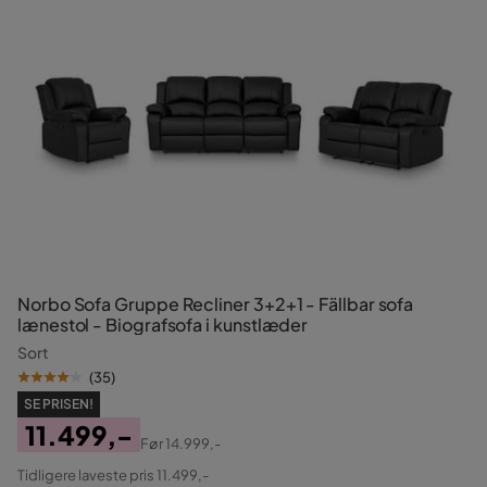
Norbo Sofa Gruppe Recliner 3+2+1 - Fällbar sofa
lænestol - Biografsofa i kunstlæder
Sort
(
35
)
SE PRISEN!
11.499,-
Før
14.999,-
Pris
Original
Tidligere laveste pris 11.499,-