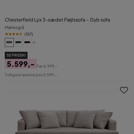
Chesterfield Lyx 3-sædet Fløjlssofa – Dyb sofa
Mørkegrå
(
157
)
+2
SE PRISEN!
5.599,-
Før
6.999,-
Pris
Original
Tidligere laveste pris 5.599,-
Pris