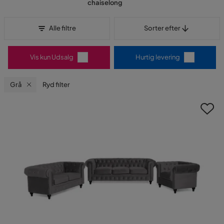
chaiselong
Sorter efter
Alle filtre
Sorter efter
Vis kun Udsalg
Hurtig levering
Grå
Ryd filter