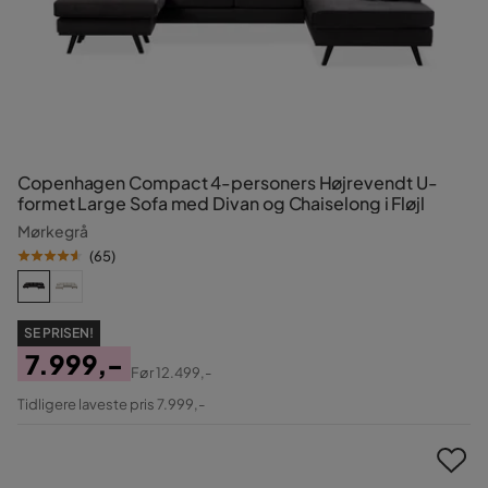
Copenhagen Compact 4-personers Højrevendt U-
formet Large Sofa med Divan og Chaiselong i Fløjl
Mørkegrå
(
65
)
SE PRISEN!
7.999,-
Før
12.499,-
Pris
Original
Tidligere laveste pris 7.999,-
Pris