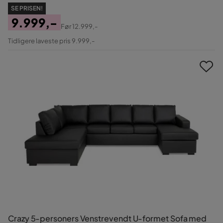
SE PRISEN!
9.999,-
Før
12.999,-
Pris
Original
Tidligere laveste pris 9.999,-
Pris
Crazy 5-personers Venstrevendt U-formet Sofa med