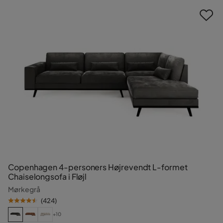
Copenhagen 4-personers Højrevendt L-formet
Chaiselongsofa i Fløjl
Mørkegrå
(
424
)
+10