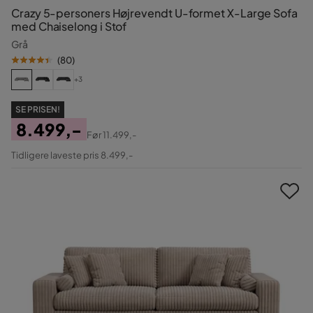
Crazy 5-personers Højrevendt U-formet X-Large Sofa
med Chaiselong i Stof
Grå
(
80
)
+3
SE PRISEN!
8.499,-
Før
11.499,-
Pris
Original
Tidligere laveste pris 8.499,-
Pris