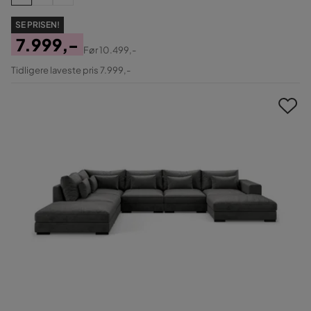
SE PRISEN!
7.999,-
Før
10.499,-
Pris
Original
Tidligere laveste pris 7.999,-
Pris