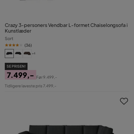
Crazy 3-personers Vendbar L-formet Chaiselongsofa i
Kunstlæder
Sort
(
36
)
+4
SE PRISEN!
7.499,-
Før
9.499,-
Pris
Original
Tidligere laveste pris 7.499,-
Pris