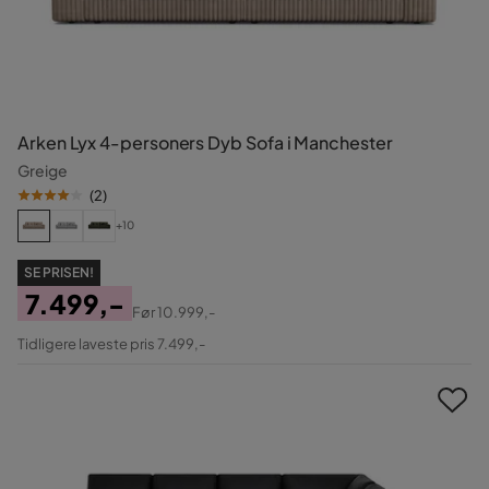
Arken Lyx 4-personers Dyb Sofa i Manchester
Greige
(
2
)
+10
SE PRISEN!
7.499,-
Før
10.999,-
Pris
Original
Tidligere laveste pris 7.499,-
Pris