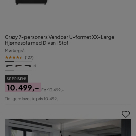
Crazy 7-personers Vendbar U-formet XX-Large
Hjørnesofa med Divan i Stof
Mørkegrå
(
127
)
+4
SE PRISEN!
10.499,-
Før
13.499,-
Pris
Original
Tidligere laveste pris 10.499,-
Pris