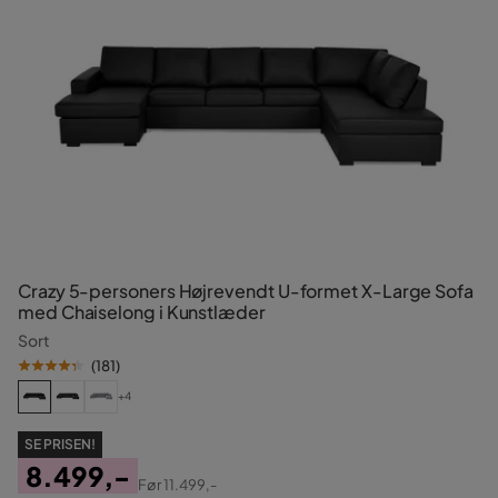
Crazy 5-personers Højrevendt U-formet X-Large Sofa
med Chaiselong i Kunstlæder
Sort
(
181
)
+4
SE PRISEN!
8.499,-
Før
11.499,-