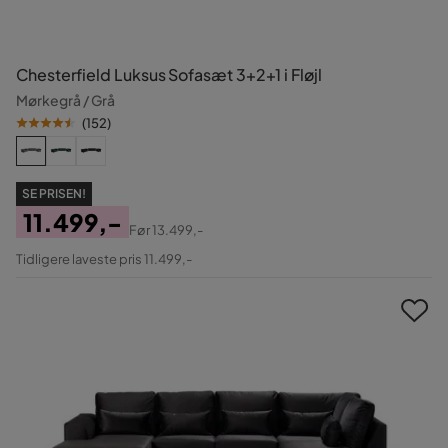
Chesterfield Luksus Sofasæt 3+2+1 i Fløjl
Mørkegrå / Grå
(
152
)
SE PRISEN!
11.499,-
Før
13.499,-
Pris
Original
Tidligere laveste pris 11.499,-
Pris