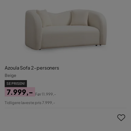
Azoula Sofa 2-personers
Beige
SE PRISEN!
7.999,-
Før
11.999,-
Pris
Original
Tidligere laveste pris 7.999,-
Pris