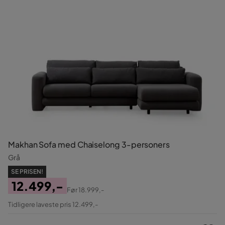
Makhan Sofa med Chaiselong 3-personers
Grå
SE PRISEN!
12.499,-
Før
18.999,-
Pris
Original
Tidligere laveste pris 12.499,-
Pris