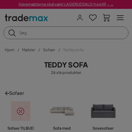
Havemøblerne skal væk! LAGERUDSALG fra 649,- →
Hjem
Møbler
Sofaer
Teddy sofa
TEDDY SOFA
26 stk produkter
Sofaer
Sofaer TILBUD
Sofa med
Sovesofaer