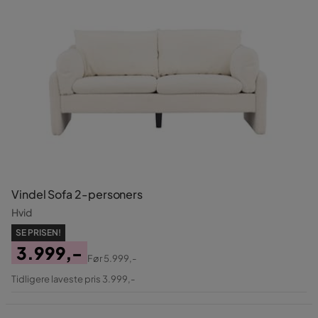
Vindel Sofa 2-personers
Hvid
SE PRISEN!
3.999,-
Før
5.999,-
Pris
Original
Tidligere laveste pris 3.999,-
Pris