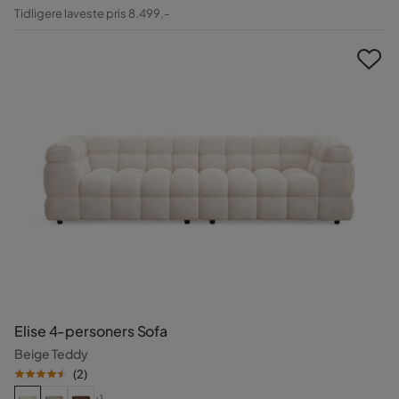
Pris
Original
Tidligere laveste pris 8.499,-
Pris
Elise 4-personers Sofa
Beige Teddy
(
2
)
+1