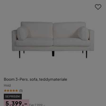
Boom 3-Pers. sofa, teddymateriale
Hvid
(
1
)
SE PRISEN!
5.399,-
Før
7.999,-