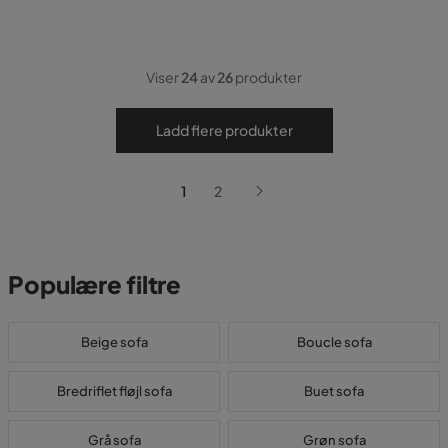
Viser
24
av
26
produkter
Ladd flere produkter
1
2
Populære filtre
Beige sofa
Boucle sofa
Bredriflet fløjl sofa
Buet sofa
Grå sofa
Grøn sofa