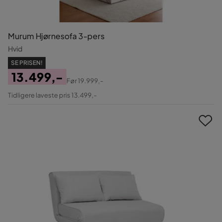
Murum Hjørnesofa 3-pers
Hvid
SE PRISEN!
13.499,-
Før
19.999,-
Pris
Original
Tidligere laveste pris 13.499,-
Pris