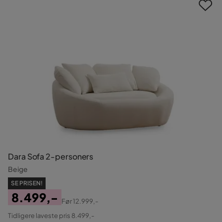
Dara Sofa 2-personers
Beige
SE PRISEN!
8.499,-
Før
12.999,-
Pris
Original
Tidligere laveste pris 8.499,-