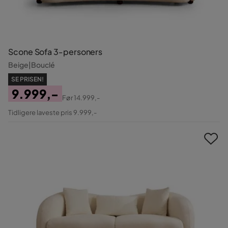
Scone Sofa 3-personers
Beige|Bouclé
SE PRISEN!
9.999,-
Før
14.999,-
Pris
Original
Tidligere laveste pris 9.999,-
Pris