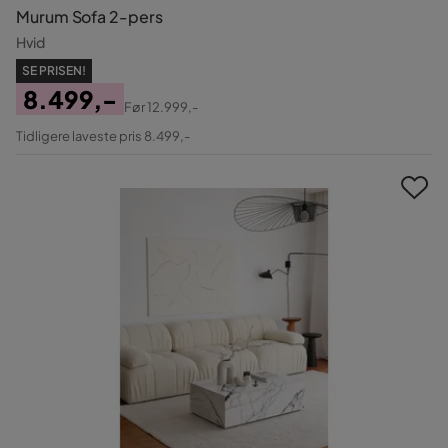
Murum Sofa 2-pers
Hvid
SE PRISEN!
8.499,-
Før
12.999,-
Pris
Original
Tidligere laveste pris 8.499,-
Pris