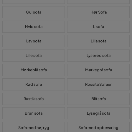
Gul sofa
Hør Sofa
Hvid sofa
L sofa
Lav sofa
Lilla sofa
Lille sofa
Lyserød sofa
Mørkeblå sofa
Mørkegrå sofa
Rød sofa
Rossita Sofaer
Rustik sofa
Blå sofa
Brun sofa
Lysegrå sofa
Sofa med høj ryg
Sofa med opbevaring