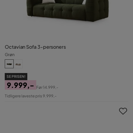
Octavian Sofa 3-personers
Grøn
SE PRISEN!
9.999,-
Før
14.999,-
Pris
Original
Tidligere laveste pris 9.999,-
Pris