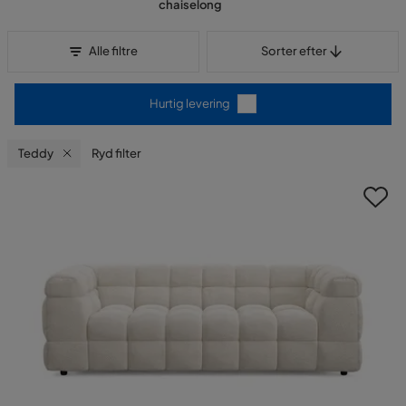
chaiselong
Sorter efter
Alle filtre
Sorter efter
Hurtig levering
Teddy
Ryd filter