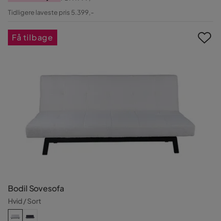
Pris
Original
Tidligere laveste pris 5.399,-
Pris
Få tilbage
Bodil Sovesofa
Hvid / Sort