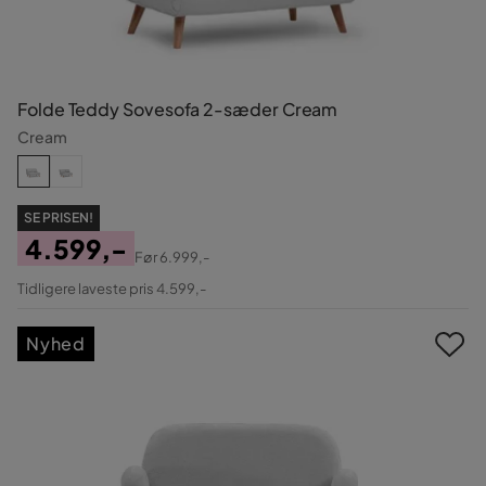
Folde Teddy Sovesofa 2-sæder Cream
Cream
SE PRISEN!
4.599,-
Før
6.999,-
Pris
Original
Tidligere laveste pris 4.599,-
Pris
Nyhed