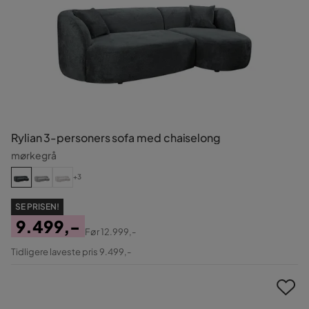
Rylian 3-personers sofa med chaiselong
mørkegrå
+3
SE PRISEN!
9.499,-
Før
12.999,-
Pris
Original
Tidligere laveste pris 9.499,-
Pris