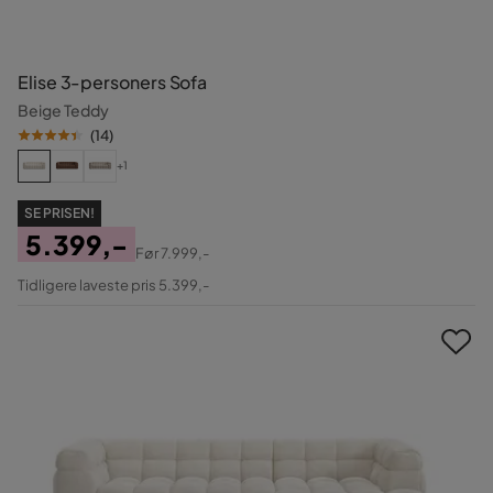
Elise 3-personers Sofa
Beige Teddy
(
14
)
+1
SE PRISEN!
5.399,-
Før
7.999,-
Pris
Original
Tidligere laveste pris 5.399,-
Pris