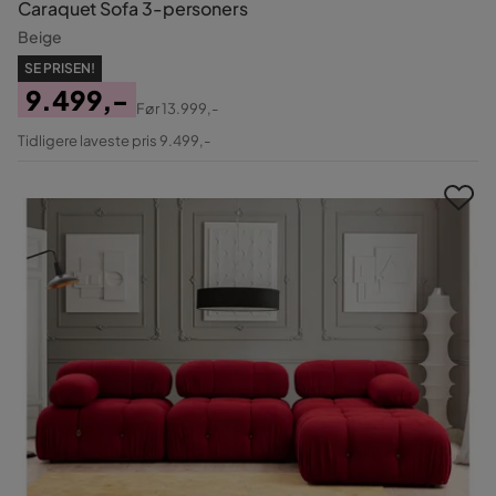
Caraquet Sofa 3-personers
Beige
SE PRISEN!
9.499,-
Før
13.999,-
Pris
Original
Tidligere laveste pris 9.499,-
Pris