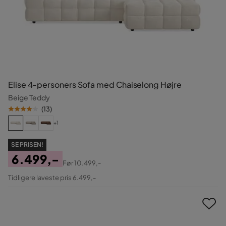
Elise 4-personers Sofa med Chaiselong Højre
Beige Teddy
(
13
)
+1
SE PRISEN!
6.499,-
Før
10.499,-
Pris
Original
Tidligere laveste pris 6.499,-
Pris