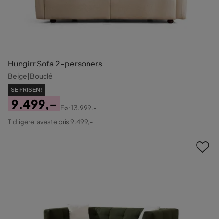
Hungirr Sofa 2-personers
Beige|Bouclé
SE PRISEN!
9.499,-
Før
13.999,-
Pris
Original
Tidligere laveste pris 9.499,-
Pris