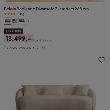
Belgin Boblende Divansofa 3-sæders 288 cm
(
5
)
+3
SE PRISEN!
13.499,-
Før
19.999,-
Pris
Original
Tidligere laveste pris 13.499,-
Pris