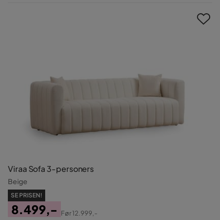
Pris
Viraa Sofa 3-personers
Beige
SE PRISEN!
8.499,-
Før
12.999,-