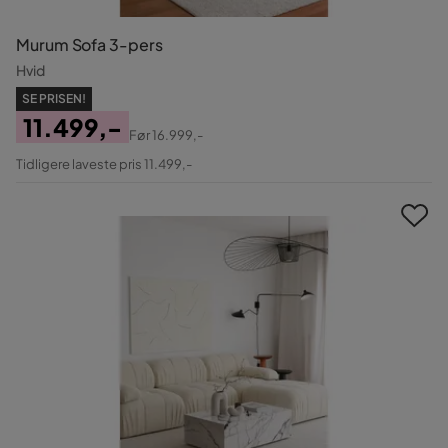
Murum Sofa 3-pers
Hvid
SE PRISEN!
11.499,-
Før
16.999,-
Pris
Original
Tidligere laveste pris 11.499,-
Pris