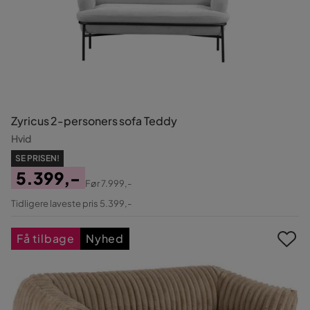
Zyricus 2-personers sofa Teddy
Hvid
SE PRISEN!
5.399,-
Før
7.999,-
Pris
Original
Tidligere laveste pris 5.399,-
Pris
Få tilbage
Nyhed