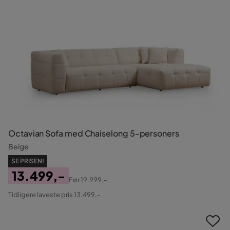
Octavian Sofa med Chaiselong 5-personers
Beige
SE PRISEN!
13.499,-
Før
19.999,-
Pris
Original
Tidligere laveste pris 13.499,-
Pris