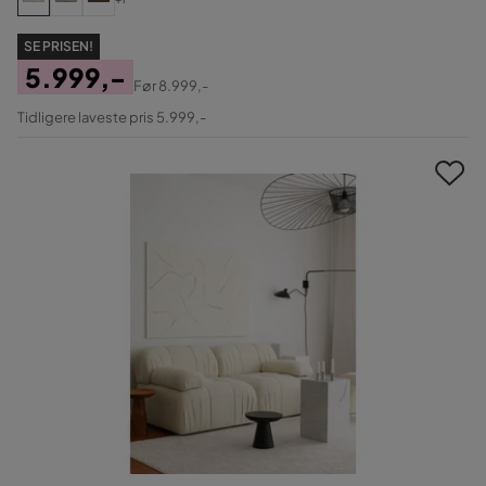
SE PRISEN!
5.999,-
Før
8.999,-
Pris
Original
Tidligere laveste pris 5.999,-
Pris