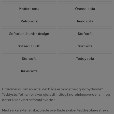
Modern sofa
Oranssi sofa
Retro sofa
Rund sofa
Sofa skandinavisk design
Stof sofa
Sofaer TILBUD
Sort sofa
Stor sofa
Teddy sofa
Turkis sofa
Drømmer du om en sofa, der både er moderne og indbydende?
Teddystoffet har for alvor gjort sit indtog i indretningsverdenen – og
det er ikke svært at forstå hvorfor.
Med sin karakteristiske, bløde overflade skaber teddysofaen straks