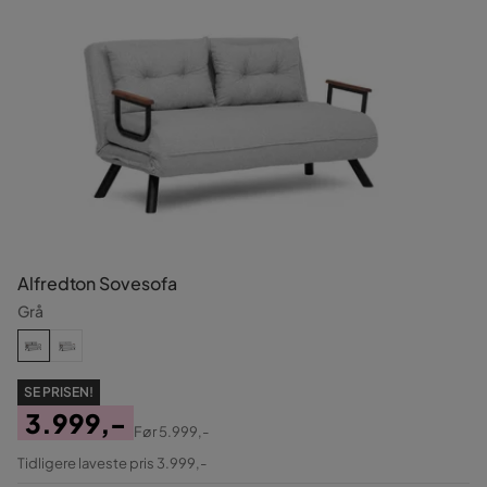
Alfredton Sovesofa
Grå
SE PRISEN!
3.999,-
Før
5.999,-
Pris
Original
Tidligere laveste pris 3.999,-
Pris