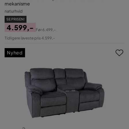
mekanisme
naturhvid
SE PRISEN!
4.599,-
Før
6.499,-
Pris
Original
Tidligere laveste pris 4.599,-
Pris
Nyhed