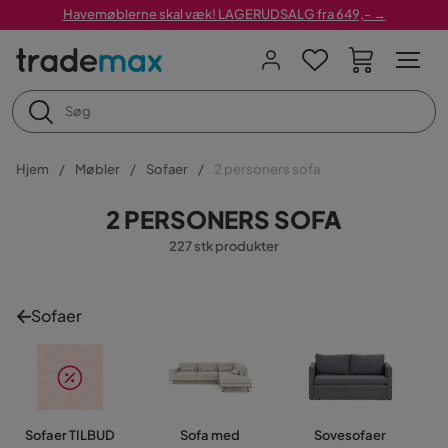
Havemøblerne skal væk! LAGERUDSALG fra 649,- →
Hjem
Møbler
Sofaer
2 personers sofa
2 PERSONERS SOFA
227 stk produkter
Sofaer
Sofaer TILBUD
Sofa med
Sovesofaer