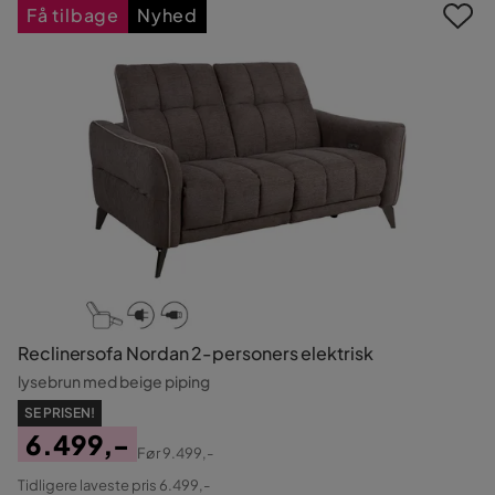
Få tilbage
Nyhed
Reclinersofa Nordan 2-personers elektrisk
lysebrun med beige piping
SE PRISEN!
6.499,-
Før
9.499,-
Pris
Original
Tidligere laveste pris 6.499,-