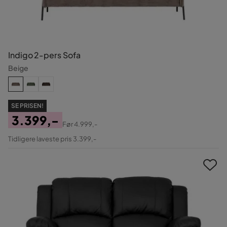
Indigo 2-pers Sofa
Beige
SE PRISEN!
3.399,-
Før
4.999,-
Pris
Original
Tidligere laveste pris 3.399,-
Pris