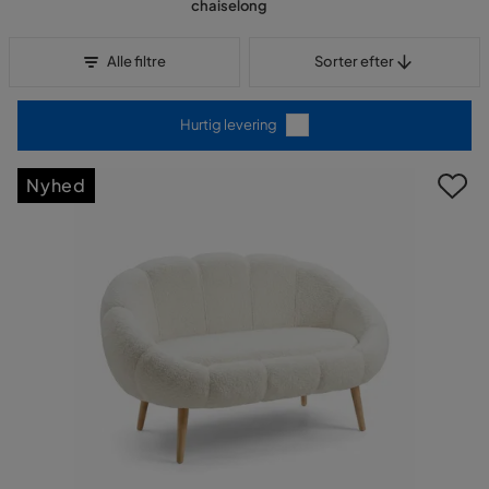
chaiselong
Sorter efter
Alle filtre
Sorter efter
Hurtig levering
Nyhed