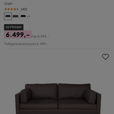
Grøn
(
40
)
+6
SE PRISEN!
6.499,-
Før
8.999,-
Pris
Original
Tidligere laveste pris 6.499,-
Pris