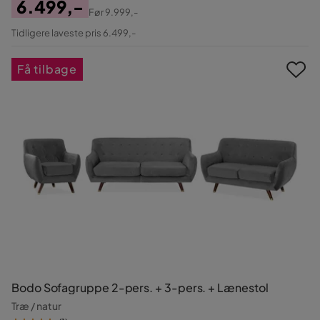
6.499,-
Før
9.999,-
Pris
Original
Tidligere laveste pris 6.499,-
Pris
Få tilbage
Bodo Sofagruppe 2-pers. + 3-pers. + Lænestol
Træ / natur