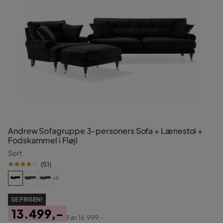
Andrew Sofagruppe 3-personers Sofa + Lænestol +
Fodskammel i Fløjl
Sort
(
51
)
+5
SE PRISEN!
13.499,-
Før
16.999,-