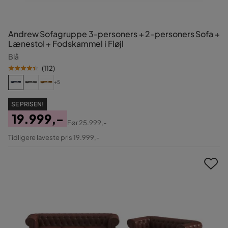
Andrew Sofagruppe 3-personers + 2-personers Sofa +
Lænestol + Fodskammel i Fløjl
Blå
(
112
)
+5
SE PRISEN!
19.999,-
Før
25.999,-
Pris
Original
Tidligere laveste pris 19.999,-
Pris