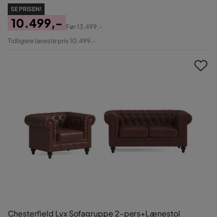
SE PRISEN!
10.499,-
Før
13.499,-
Pris
Original
Tidligere laveste pris 10.499,-
Pris
Chesterfield Lyx Sofagruppe 2-pers+Lænestol