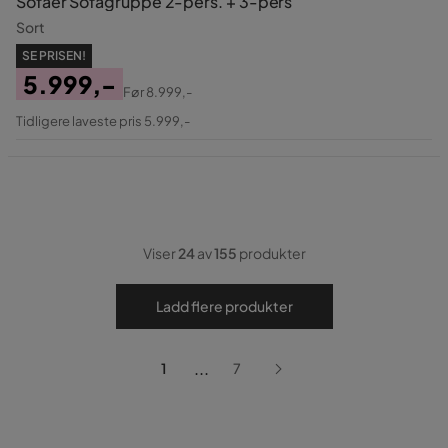
Sofaer Sofagruppe 2-pers. + 3-pers
Sort
SE PRISEN!
5.999,-
Før
8.999,-
Pris
Original
Tidligere laveste pris 5.999,-
Pris
Viser
24
av
155
produkter
Ladd flere produkter
...
1
7