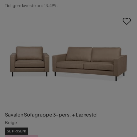
Pris
Original
Tidligere laveste pris 13.499,-
Pris
Savalen Sofagruppe 3-pers. + Lænestol
Beige
SE PRISEN!