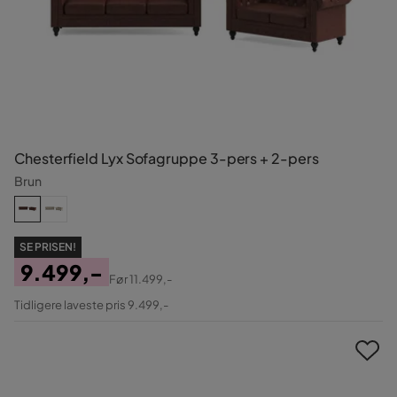
Chesterfield Lyx Sofagruppe 3-pers + 2-pers
Brun
SE PRISEN!
9.499,-
Før
11.499,-
Pris
Original
Tidligere laveste pris 9.499,-
Pris