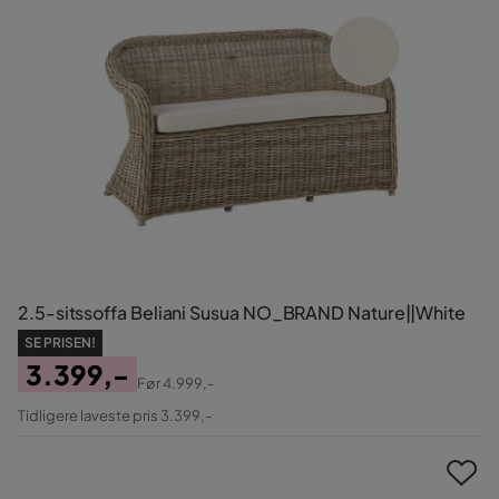
2.5-sitssoffa Beliani Susua NO_BRAND Nature||White
SE PRISEN!
3.399,-
Før
4.999,-
Pris
Original
Tidligere laveste pris 3.399,-
Pris