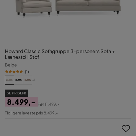
Howard Classic Sofagruppe 3-personers Sofa +
Lænestol i Stof
Beige
(
1
)
+1
SE PRISEN!
8.499,-
Før
11.499,-
Pris
Original
Tidligere laveste pris 8.499,-
Pris