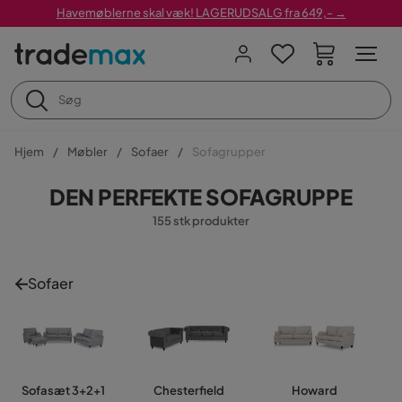
Havemøblerne skal væk! LAGERUDSALG fra 649,- →
Hjem
Møbler
Sofaer
Sofagrupper
DEN PERFEKTE SOFAGRUPPE
155 stk produkter
Sofaer
Sofasæt 3+2+1
Chesterfield
Howard