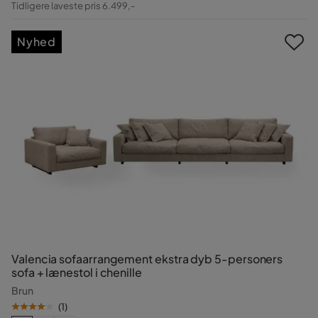
Tidligere laveste pris 6.499,-
Pris
Nyhed
Valencia sofaarrangement ekstra dyb 5-personers
sofa + lænestol i chenille
Brun
(
1
)