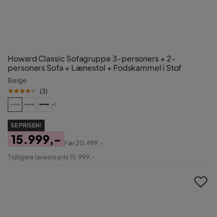
Howard Classic Sofagruppe 3-personers + 2-
personers Sofa + Lænestol + Fodskammel i Stof
Beige
(
3
)
+1
SE PRISEN!
15.999,-
Før
20.499,-
Pris
Original
Tidligere laveste pris 15.999,-
Pris