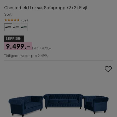
Chesterfield Luksus Sofagruppe 3+2 i Fløjl
Sort
(
52
)
SE PRISEN!
9.499,-
Før
11.499,-
Pris
Original
Tidligere laveste pris 9.499,-
Pris