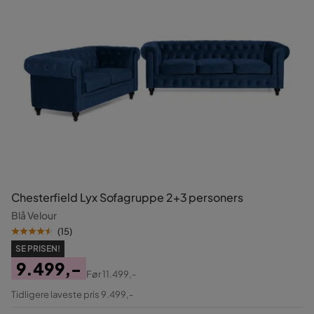
Chesterfield Lyx Sofagruppe 2+3 personers
Blå Velour
(
15
)
SE PRISEN!
9.499,-
Før
11.499,-
Pris
Original
Tidligere laveste pris 9.499,-
Pris