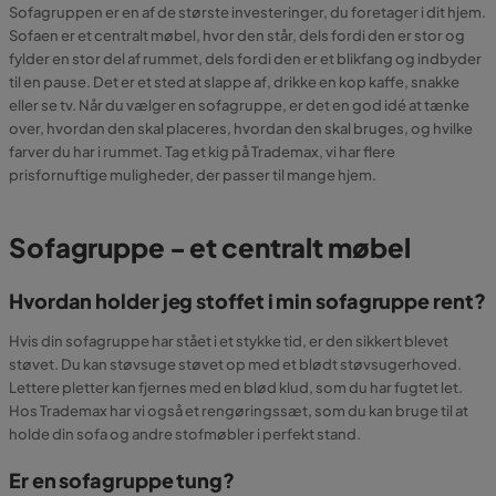
Sofagruppen er en af de største investeringer, du foretager i dit hjem.
Sofaen er et centralt møbel, hvor den står, dels fordi den er stor og
fylder en stor del af rummet, dels fordi den er et blikfang og indbyder
til en pause. Det er et sted at slappe af, drikke en kop kaffe, snakke
eller se tv. Når du vælger en sofagruppe, er det en god idé at tænke
over, hvordan den skal placeres, hvordan den skal bruges, og hvilke
farver du har i rummet. Tag et kig på Trademax, vi har flere
prisfornuftige muligheder, der passer til mange hjem.
Sofagruppe - et centralt møbel
Hvordan holder jeg stoffet i min sofagruppe rent?
Hvis din sofagruppe har stået i et stykke tid, er den sikkert blevet
støvet. Du kan støvsuge støvet op med et blødt støvsugerhoved.
Lettere pletter kan fjernes med en blød klud, som du har fugtet let.
Hos Trademax har vi også et rengøringssæt, som du kan bruge til at
holde din sofa og andre stofmøbler i perfekt stand.
Er en sofagruppe tung?