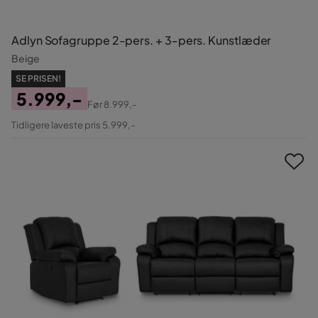
Adlyn Sofagruppe 2-pers. + 3-pers. Kunstlæder
Beige
SE PRISEN!
5.999,-
Før
8.999,-
Pris
Original
Tidligere laveste pris 5.999,-
Pris