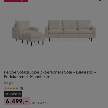
Peppe Sofagruppe 3-personers Sofa + Lænestol +
Fodskammel i Manchester
Beige
(
1
)
SE PRISEN!
6.499,-
Før
10.499,-
Pris
Original