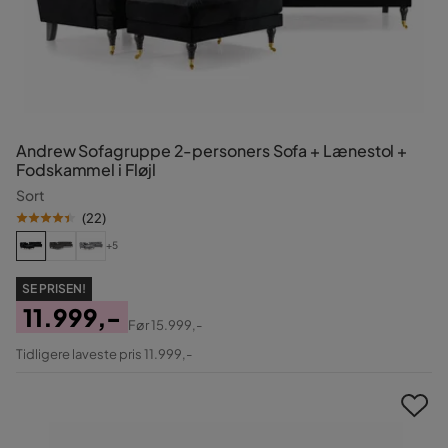
Andrew Sofagruppe 2-personers Sofa + Lænestol +
Fodskammel i Fløjl
Sort
(
22
)
+5
SE PRISEN!
11.999,-
Før
15.999,-
Pris
Original
Tidligere laveste pris 11.999,-
Pris