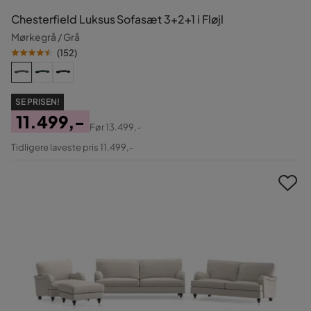
Chesterfield Luksus Sofasæt 3+2+1 i Fløjl
Mørkegrå / Grå
(
152
)
SE PRISEN!
11.499,-
Før
13.499,-
Pris
Original
Tidligere laveste pris 11.499,-
Pris