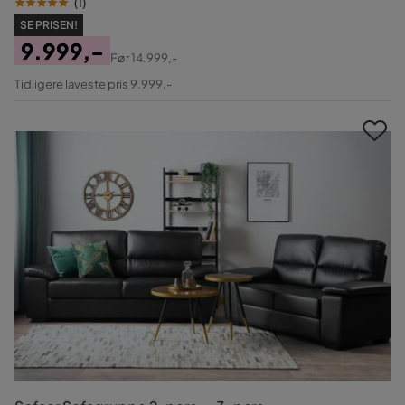
(
1
)
SE PRISEN!
9.999,-
Før
14.999,-
Pris
Original
Tidligere laveste pris 9.999,-
Pris