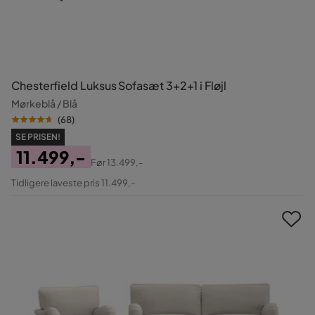
Chesterfield Luksus Sofasæt 3+2+1 i Fløjl
Mørkeblå / Blå
(
68
)
SE PRISEN!
11.499,-
Før
13.499,-
Pris
Original
Tidligere laveste pris 11.499,-
Pris