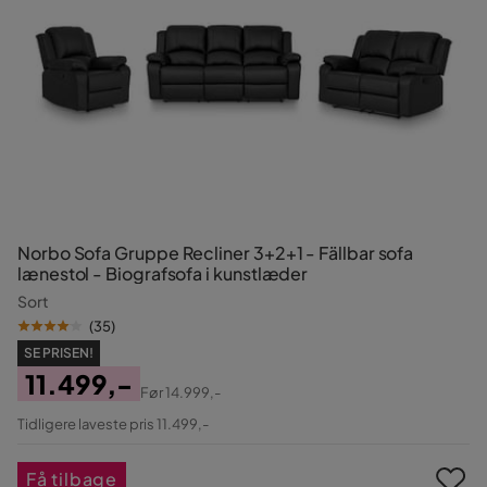
Norbo Sofa Gruppe Recliner 3+2+1 - Fällbar sofa
lænestol - Biografsofa i kunstlæder
Sort
(
35
)
SE PRISEN!
11.499,-
Før
14.999,-
Pris
Original
Tidligere laveste pris 11.499,-
Pris
Få tilbage