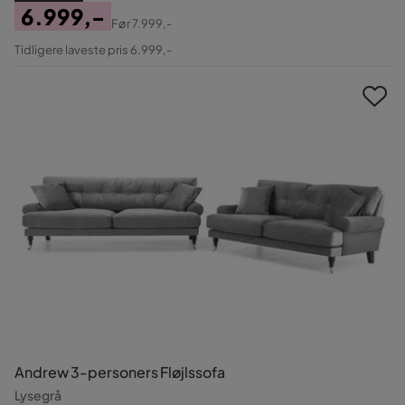
6.999,-
Før
7.999,-
Pris
Original
Tidligere laveste pris 6.999,-
Pris
Andrew 3-personers Fløjlssofa
Lysegrå