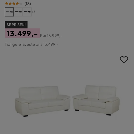
(
18
)
+6
SE PRISEN!
13.499,-
Før
16.999,-
Pris
Original
Tidligere laveste pris 13.499,-
Pris