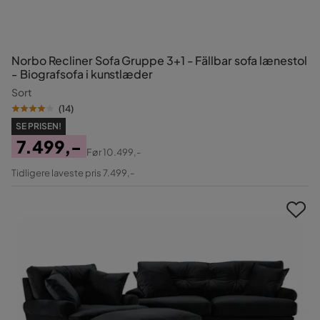
Norbo Recliner Sofa Gruppe 3+1 - Fällbar sofa lænestol
- Biografsofa i kunstlæder
Sort
(
14
)
SE PRISEN!
7.499,-
Før
10.499,-
Pris
Original
Tidligere laveste pris 7.499,-
Pris