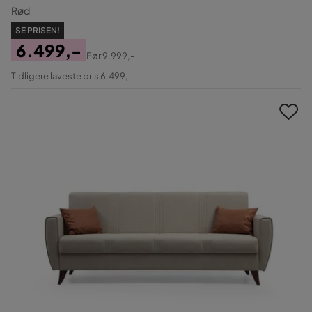
Rød
SE PRISEN!
6.499,-
Før
9.999,-
Pris
Original
Tidligere laveste pris 6.499,-
Pris