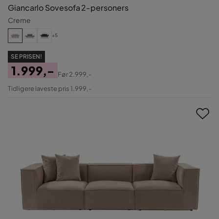
Giancarlo Sovesofa 2-personers
Creme
+5
SE PRISEN!
1.999,-
Før
2.999,-
Pris
Original
Tidligere laveste pris 1.999,-
Pris