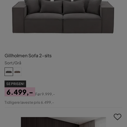
Gillholmen Sofa 2-sits
Sort/Grå
SE PRISEN!
6.499,-
Før
9.999,-
Pris
Original
Tidligere laveste pris 6.499,-
Pris