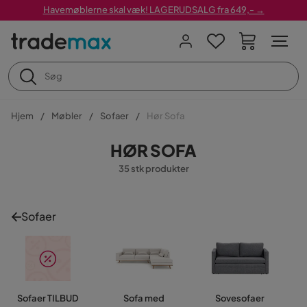
Havemøblerne skal væk! LAGERUDSALG fra 649,- →
Hjem
Møbler
Sofaer
Hør Sofa
HØR SOFA
35 stk produkter
Sofaer
Sofaer TILBUD
Sofa med
Sovesofaer