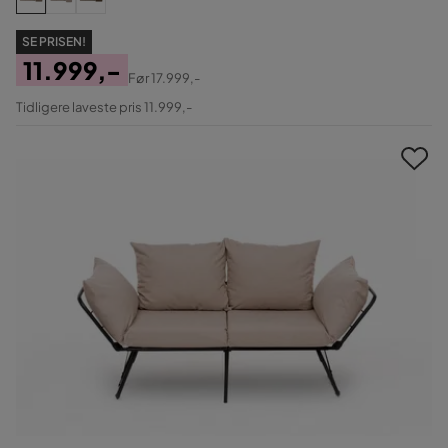
SE PRISEN!
11.999,-
Før
17.999,-
Pris
Original
Tidligere laveste pris 11.999,-
Pris