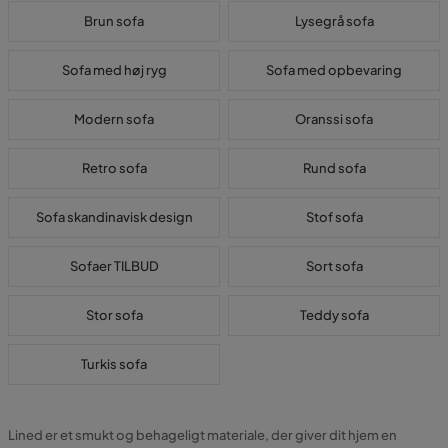
Brun sofa
Lysegrå sofa
Sofa med høj ryg
Sofa med opbevaring
Modern sofa
Oranssi sofa
Retro sofa
Rund sofa
Sofa skandinavisk design
Stof sofa
Sofaer TILBUD
Sort sofa
Stor sofa
Teddy sofa
Turkis sofa
Lined er et smukt og behageligt materiale, der giver dit hjem en