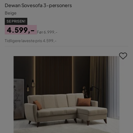
Dewan Sovesofa 3-personers
Beige
SE PRISEN!
4.599,-
Før
6.999,-
Pris
Original
Tidligere laveste pris 4.599,-
Pris