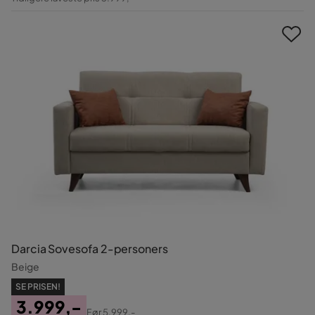
Pris
Darcia Sovesofa 2-personers
Beige
SE PRISEN!
3.999,-
Før
5.999,-