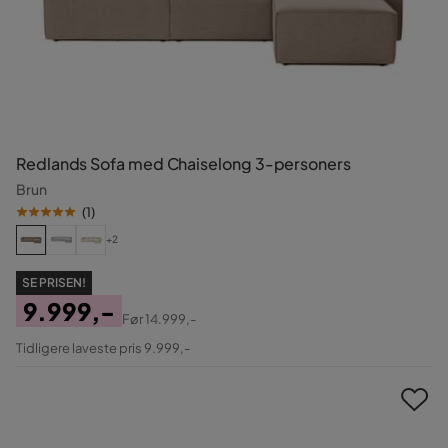
Redlands Sofa med Chaiselong 3-personers
Brun
(
1
)
+2
SE PRISEN!
9.999,-
Før
14.999,-
Pris
Original
Tidligere laveste pris 9.999,-
Pris