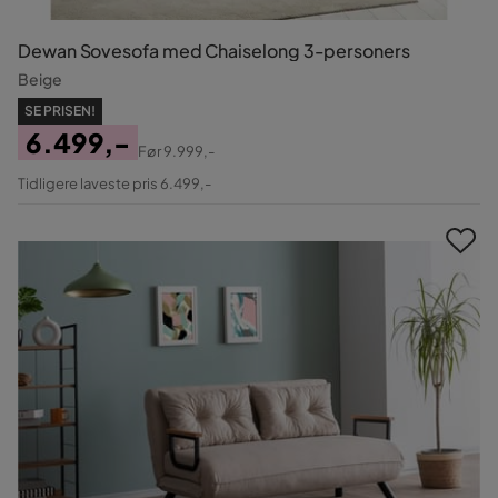
Dewan Sovesofa med Chaiselong 3-personers
Beige
SE PRISEN!
6.499,-
Før
9.999,-
Pris
Original
Tidligere laveste pris 6.499,-
Pris