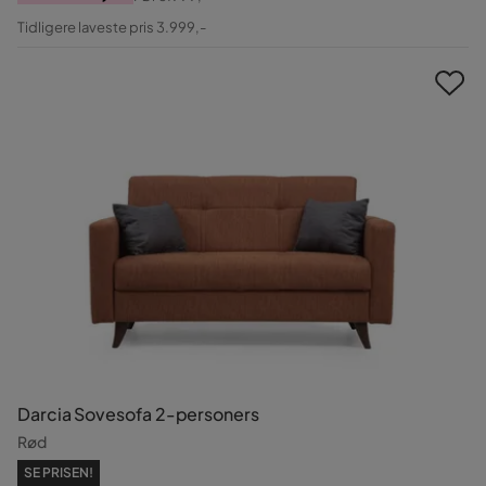
Pris
Original
Tidligere laveste pris 3.999,-
Pris
Darcia Sovesofa 2-personers
Rød
SE PRISEN!