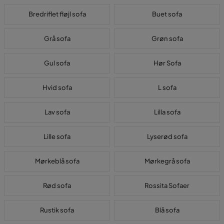
Bredriflet fløjl sofa
Buet sofa
Grå sofa
Grøn sofa
Gul sofa
Hør Sofa
Hvid sofa
L sofa
Lav sofa
Lilla sofa
Lille sofa
Lyserød sofa
Mørkeblå sofa
Mørkegrå sofa
Rød sofa
Rossita Sofaer
Rustik sofa
Blå sofa