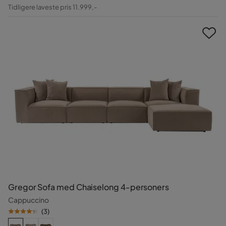
Pris
Original
Tidligere laveste pris 11.999,-
Pris
Gregor Sofa med Chaiselong 4-personers
Cappuccino
(
3
)