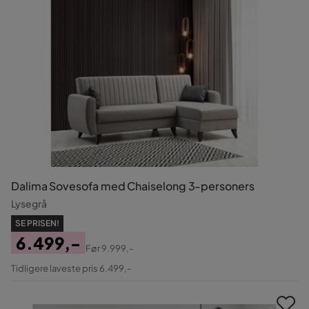
Dalima Sovesofa med Chaiselong 3-personers
Lysegrå
SE PRISEN!
6.499,-
Før
9.999,-
Pris
Original
Tidligere laveste pris 6.499,-
Pris