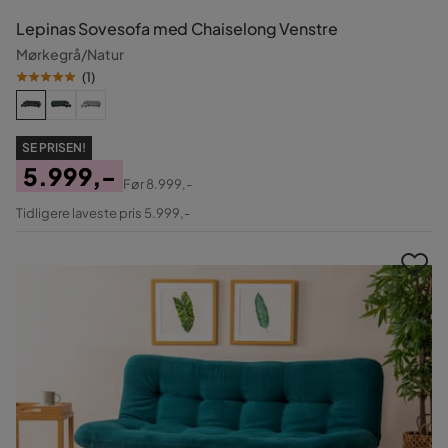
Lepinas Sovesofa med Chaiselong Venstre
Mørkegrå/Natur
(
1
)
SE PRISEN!
5.999,-
Før
8.999,-
Pris
Original
Tidligere laveste pris 5.999,-
Pris