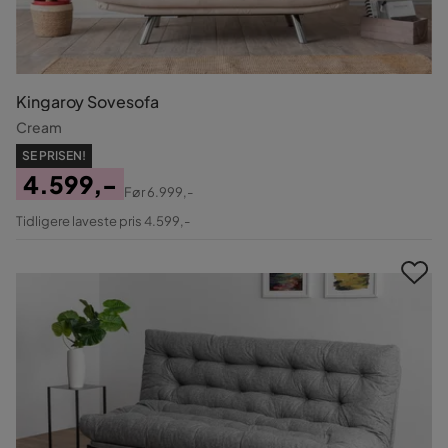
Kingaroy Sovesofa
Cream
SE PRISEN!
4.599,-
Før
6.999,-
Pris
Original
Tidligere laveste pris 4.599,-
Pris