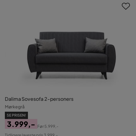
Dalima Sovesofa 2-personers
Mørkegrå
SE PRISEN!
3.999,-
Før
5.999,-
Pris
Original
Tidligere laveste pris 3.999,-