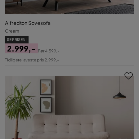
Alfredton Sovesofa
Cream
SE PRISEN!
2.999,-
Før
4.599,-
Pris
Original
Tidligere laveste pris 2.999,-
Pris