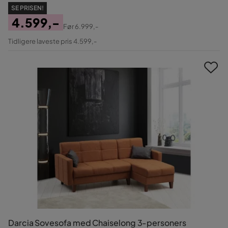
SE PRISEN!
4.599,-
Før
6.999,-
Pris
Original
Tidligere laveste pris 4.599,-
Pris
Darcia Sovesofa med Chaiselong 3-personers