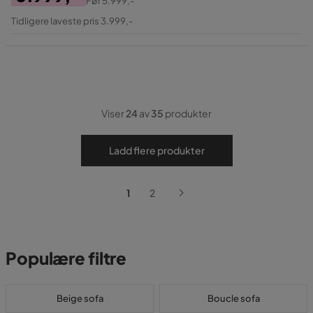
Før
5.999,-
Pris
Original
Tidligere laveste pris 3.999,-
Pris
Viser
24
av
35
produkter
Ladd flere produkter
1
2
Populære filtre
Beige sofa
Boucle sofa