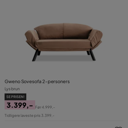
Gweno Sovesofa 2-personers
Lys brun
SE PRISEN!
3.399,-
Før
4.999,-
Pris
Original
Tidligere laveste pris 3.399,-
Pris