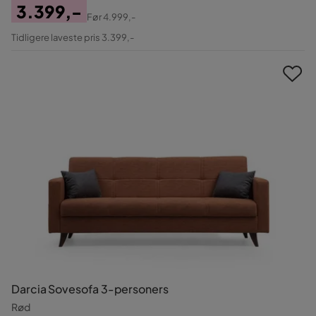
3.399,-
Før
4.999,-
Pris
Original
Tidligere laveste pris 3.399,-
Pris
Darcia Sovesofa 3-personers
Rød