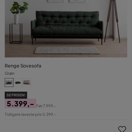
Renge Sovesofa
Grøn
SE PRISEN!
5.399,-
Før
7.999,-
Pris
Original
Tidligere laveste pris 5.399,-
Pris