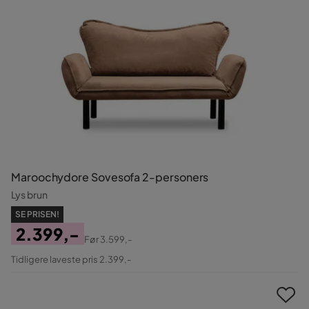
Maroochydore Sovesofa 2-personers
Lys brun
SE PRISEN!
2.399,-
Før
3.599,-
Pris
Original
Tidligere laveste pris 2.399,-
Pris