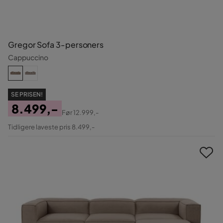
Gregor Sofa 3-personers
Cappuccino
SE PRISEN!
8.499,-
Før
12.999,-
Pris
Original
Tidligere laveste pris 8.499,-
Pris