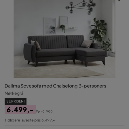
Dalima Sovesofa med Chaiselong 3-personers
Mørkegrå
SE PRISEN!
6.499,-
Før
9.999,-
Pris
Original
Tidligere laveste pris 6.499,-
Pris