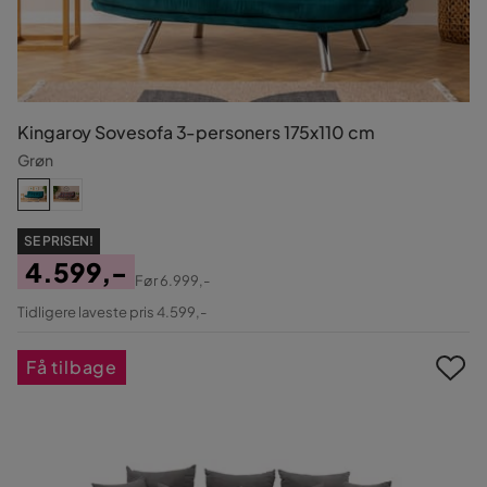
Kingaroy Sovesofa 3-personers 175x110 cm
Grøn
SE PRISEN!
4.599,-
Før
6.999,-
Pris
Original
Tidligere laveste pris 4.599,-
Pris
Få tilbage