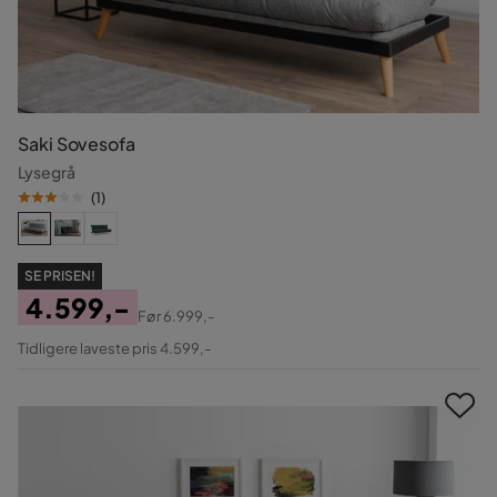
Saki Sovesofa
Lysegrå
(
1
)
SE PRISEN!
4.599,-
Før
6.999,-
Pris
Original
Tidligere laveste pris 4.599,-
Pris