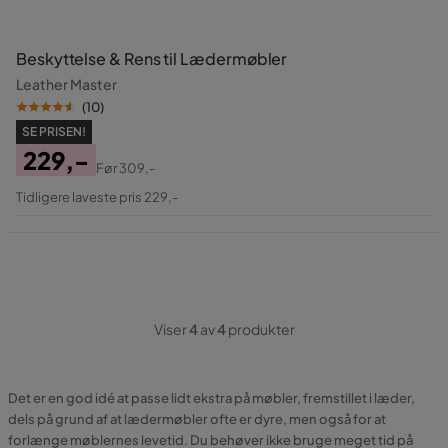
Beskyttelse & Rens til Lædermøbler
Leather Master
(
10
)
SE PRISEN!
229,-
Før
309,-
Pris
Original
Tidligere laveste pris 229,-
Pris
Viser
4
av
4
produkter
Det er en god idé at passe lidt ekstra på møbler, fremstillet i læder,
dels på grund af at lædermøbler ofte er dyre, men også for at
forlænge møblernes levetid. Du behøver ikke bruge meget tid på