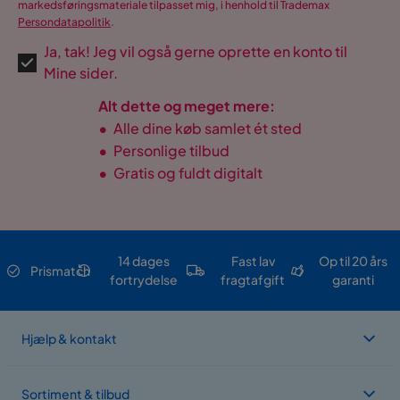
markedsføringsmateriale tilpasset mig, i henhold til Trademax
Persondatapolitik
.
Ja, tak! Jeg vil også gerne oprette en konto til
Mine sider.
Alt dette og meget mere:
•
Alle dine køb samlet ét sted
•
Personlige tilbud
•
Gratis og fuldt digitalt
14 dages
Fast lav
Op til 20 års
Prismatch
fortrydelse
fragtafgift
garanti
Hjælp & kontakt
Sortiment & tilbud