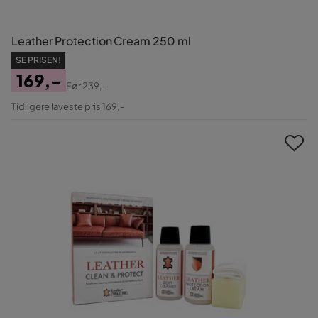
Leather Protection Cream 250 ml
SE PRISEN!
169,-
Før
239,-
Pris
Original
Tidligere laveste pris 169,-
Pris