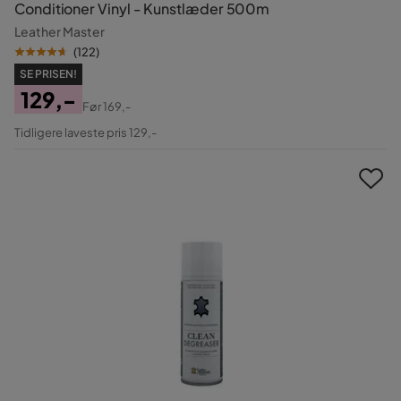
Conditioner Vinyl - Kunstlæder 500m
Leather Master
(
122
)
SE PRISEN!
129,-
Før
169,-
Pris
Original
Tidligere laveste pris 129,-
Pris