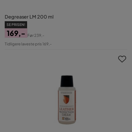
Degreaser LM 200 ml
SE PRISEN!
169,-
Før
239,-
Pris
Original
Tidligere laveste pris 169,-
Pris