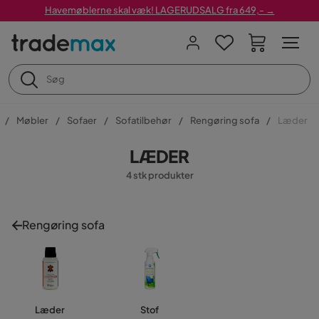
Havemøblerne skal væk! LAGERUDSALG fra 649,- →
Møbler
Sofaer
Sofatilbehør
Rengøring sofa
Læder
LÆDER
4 stk produkter
Rengøring sofa
Læder
Stof