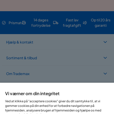
14 dages
Fast lav
Op til 20 års
Prismatch
fortrydelse
fragtafgift
garanti
Hjælp & kontakt
Sortiment & tilbud
Om Trademax
Vi findes i flere forskellige lande
Vi værner om din integritet
Ved at klikke på "acceptere cookies" giver du dit samtykke til, at vi
gemmer cookies på din enhed for at forbedre navigationen på
hjemmesiden, analysere brugen af hjemmesiden og hjælpe os med