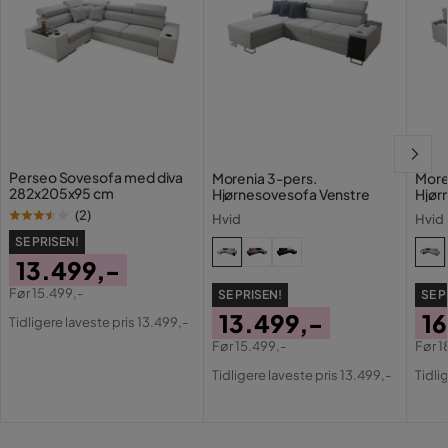
Antal
4 år siden
Antal siddepladser
4
Verified by Trustvoice
Materiale
Martindale
45000
Perseo Sovesofa med diva
Morenia 3-pers.
More
Materiale
Fløjl
282x205x95 cm
Hjørnesovesofa Venstre
Hjør
(
2
)
Hvid
Hvid
Materialeudseende
Stof
SE PRISEN!
13.499,-
Producentens navn på
Uttario Velvet 2973
betræk
Før
15.499,-
SE PRISEN!
SE P
Pris
Original
13.499,-
1
Tidligere laveste pris 13.499,-
Sammensætning
100% polyester
Pris
Før
15.499,-
Før
1
Pris
Original
Pri
Or
Polstringsudseende
Velour
Tidligere laveste pris 13.499,-
Tidli
Pris
Pri
Funktion