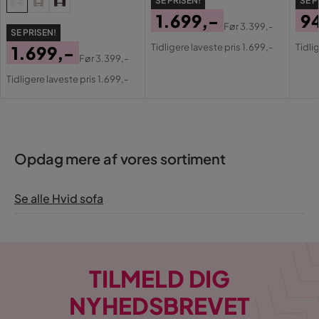
SE PRISEN!
SE P
1.699,-
9
Fodskammel indgår
Nej
Før
3.399,-
SE PRISEN!
Pris
Original
Pri
Or
Tidligere laveste pris 1.699,-
Tidli
1.699,-
Soveretning
Langs
Pris
Pri
Før
3.399,-
Pris
Original
Tidligere laveste pris 1.699,-
Serie
Morenia
Pris
Retning/Side
Venstrevendt
Nour Sammet 15 + Nour
Navn på stoffet
Opdag mere af vores sortiment
Sammet 12
Se alle Hvid sofa
TILMELD DIG
NYHEDSBREVET