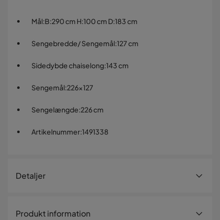
Mål
:
B:290 cm H:100 cm D:183 cm
Sengebredde/ Sengemål
:
127 cm
Sidedybde chaiselong
:
143 cm
Sengemål
:
226x127
Sengelængde
:
226 cm
Artikelnummer
:
1491338
Detaljer
Artikelnummer:
1491338
Produkt information
Størrelse