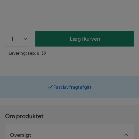
Læg i kurven
Levering: sep. u. 39
Fast lav fragtafgift
Prismatch
Om produktet
Oversigt