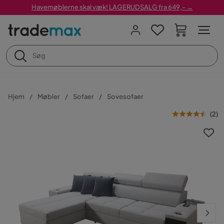
Havemøblerne skal væk! LAGERUDSALG fra 649,- →
Hjem
Møbler
Sofaer
Sovesofaer
(
2
)