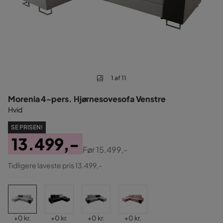
1 af 11
Morenia 4-pers. Hjørnesovesofa Venstre
Hvid
SE PRISEN!
13.499,-
Før
15.499,-
Pris
Original
Tidligere laveste pris 13.499,-
Pris
Pris
Pris
Pris
Pris
+
0 kr.
+
0 kr.
+
0 kr.
+
0 kr.