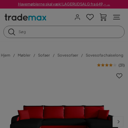
Havemøblerne skal væk! LAGERUDSALG fra 649,- →
Hjem
Møbler
Sofaer
Sovesofaer
Sovesofa chaiselong
(
31
)