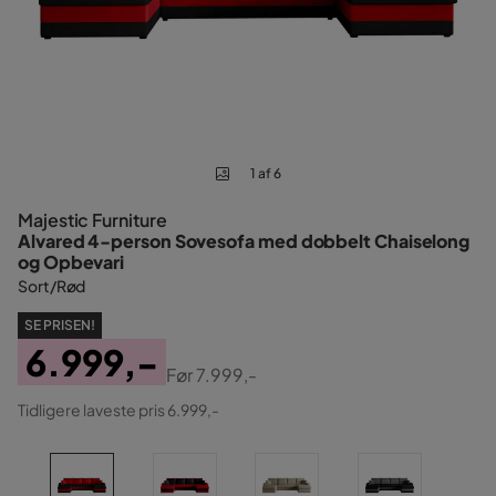
1 af 6
Majestic Furniture
Alvared 4-person Sovesofa med dobbelt Chaiselong
og Opbevari
Sort/Rød
SE PRISEN!
6.999,-
Før
7.999,-
Pris
Original
Tidligere laveste pris 6.999,-
Pris