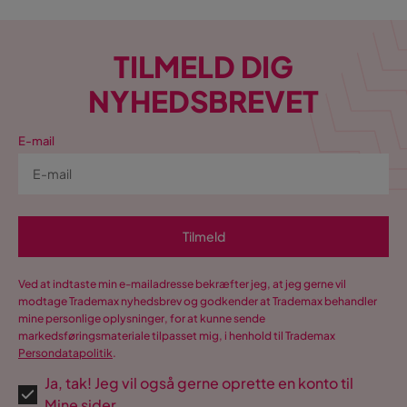
Det er ikke behageligt, stoffet er ikke af god kvalitet
Navn på stoffet
Faza 6 + Faza 10
Oversat fra svensk
•
Se original
TILMELD DIG
4 år siden
NYHEDSBREVET
Heimar E
HE
E-mail
Den er rigtig god
Oversat fra finsk
•
Se original
4 år siden
Tilmeld
Vis flere anmeldelser
Ved at indtaste min e-mailadresse bekræfter jeg, at jeg gerne vil
Verified by Trustvoice
modtage Trademax nyhedsbrev og godkender at Trademax behandler
mine personlige oplysninger, for at kunne sende
markedsføringsmateriale tilpasset mig, i henhold til Trademax
Persondatapolitik
.
Ja, tak! Jeg vil også gerne oprette en konto til
Mine sider.