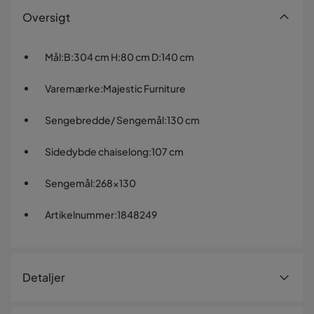
Oversigt
Mål
:
B:304 cm H:80 cm D:140 cm
Varemærke
:
Majestic Furniture
Sengebredde/ Sengemål
:
130 cm
Sidedybde chaiselong
:
107 cm
Sengemål
:
268x130
Artikelnummer
:
1848249
Detaljer
Artikelnummer:
1848249