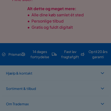
Alt dette og meget mere:
•
Alle dine køb samlet ét sted
•
Personlige tilbud
•
Gratis og fuldt digitalt
14 dages
Fast lav
Op til 20 års
Prismatch
fortrydelse
fragtafgift
garanti
Hjælp & kontakt
Sortiment & tilbud
Om Trademax