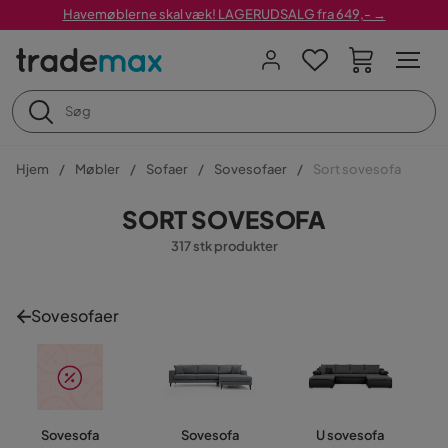
Havemøblerne skal væk! LAGERUDSALG fra 649,- →
Hjem
Møbler
Sofaer
Sovesofaer
Sort sovesofa
SORT SOVESOFA
317 stk produkter
Sovesofaer
Sovesofa
Sovesofa
U sovesofa