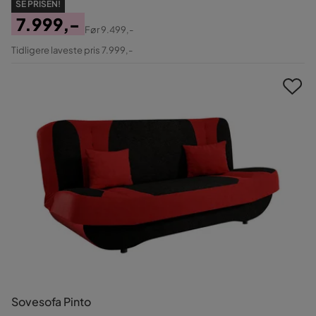
SE PRISEN!
7.999,-
Før
9.499,-
Pris
Original
Tidligere laveste pris 7.999,-
Pris
Sovesofa Pinto