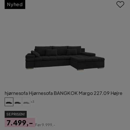
Nyhed
hjørnesofa Hjørnesofa BANGKOK Margo 227.09 Højre
+3
SE PRISEN!
7.499,-
Før
9.999,-