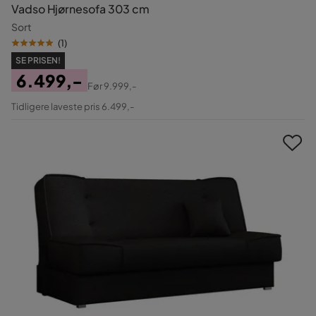
Vadso Hjørnesofa 303 cm
Sort
(
1
)
SE PRISEN!
6.499,-
Før
9.999,-
Pris
Original
Tidligere laveste pris 6.499,-
Pris