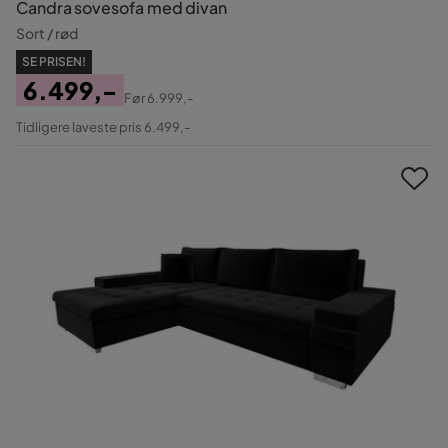
Candra sovesofa med divan
Sort / rød
SE PRISEN!
6.499,-
Før
6.999,-
Pris
Original
Tidligere laveste pris 6.499,-
Pris