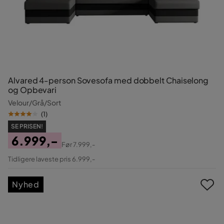
Alvared 4-person Sovesofa med dobbelt Chaiselong
og Opbevari
Velour/Grå/Sort
(
1
)
SE PRISEN!
6.999,-
Før
7.999,-
Pris
Original
Tidligere laveste pris 6.999,-
Pris
Nyhed