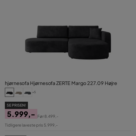
hjørnesofa Hjørnesofa ZERTE Margo 227.09 Højre
+5
SE PRISEN!
5.999,-
Før
8.499,-
Pris
Original
Tidligere laveste pris 5.999,-
Pris