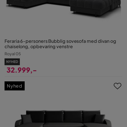
Feraria 6-personers Bubblig sovesofa med divan og
chaiselong, opbevaring venstre
Royal 05
NYHED
32.999,-
Pris
Nyhed