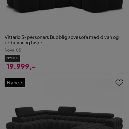
Vittario 3-personers Bubblig sovesofa med divan og
opbevaring højre
Royal 05
NYHED
19.999,-
Pris
Nyhed