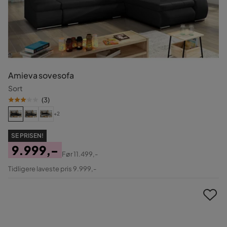
Amieva sovesofa
Sort
(
3
)
+2
SE PRISEN!
9.999,-
Før
11.499,-
Pris
Original
Tidligere laveste pris 9.999,-
Pris