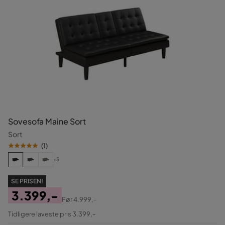
Sovesofa Maine Sort
Sort
(
1
)
+5
SE PRISEN!
3.399,-
Før
4.999,-
Pris
Original
Tidligere laveste pris 3.399,-
Pris