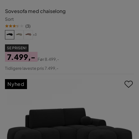
Sovesofa med chaiselong
Sort
(
3
)
+3
SE PRISEN!
7.499,-
Før
8.499,-
Pris
Original
Tidligere laveste pris 7.499,-
Pris
Nyhed