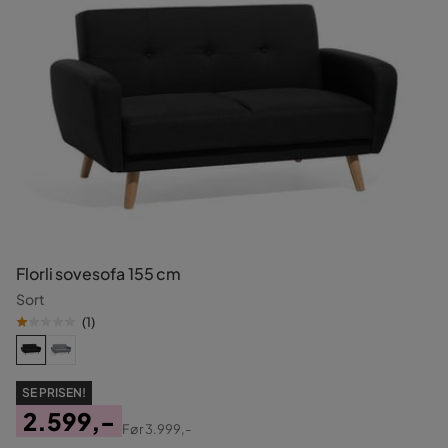
Florli sovesofa 155 cm
Sort
(
1
)
SE PRISEN!
2.599,-
Før
3.999,-