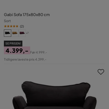
Gabi Sofa 175x80x80 cm
Sort
(
2
)
+7
SE PRISEN!
4.399,-
Før
4.999,-
Pris
Original
Tidligere laveste pris 4.399,-
Pris