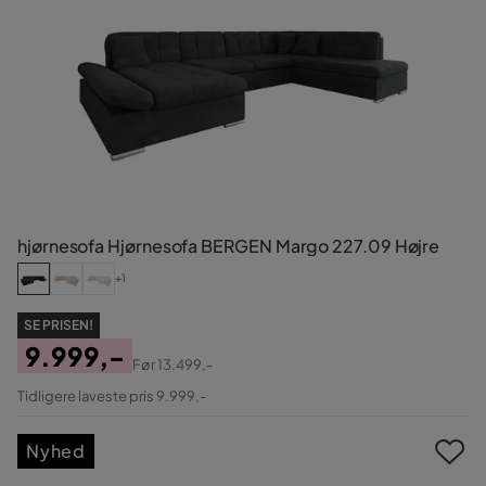
hjørnesofa Hjørnesofa BERGEN Margo 227.09 Højre
+1
SE PRISEN!
9.999,-
Før
13.499,-
Pris
Original
Tidligere laveste pris 9.999,-
Pris
Nyhed