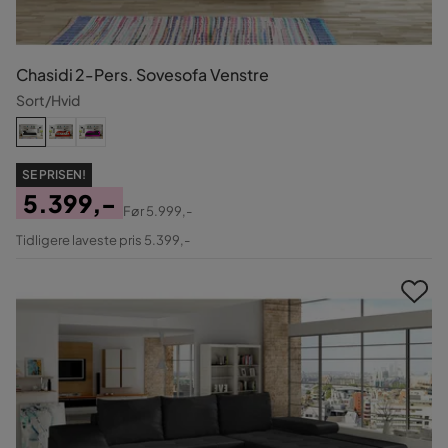
Chasidi 2-Pers. Sovesofa Venstre
Sort/Hvid
SE PRISEN!
5.399,-
Før
5.999,-
Pris
Original
Tidligere laveste pris 5.399,-
Pris