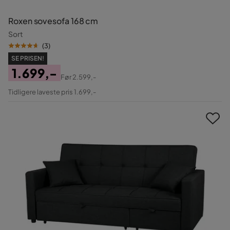
Roxen sovesofa 168 cm
Sort
(
3
)
SE PRISEN!
1.699,-
Før
2.599,-
Pris
Original
Tidligere laveste pris 1.699,-
Pris