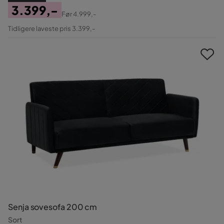
3.399,-
Før
4.999,-
Pris
Original
Tidligere laveste pris 3.399,-
Pris
Senja sovesofa 200 cm
Sort