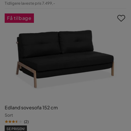
Pris
Original
Tidligere laveste pris 7.499,-
Pris
Få tilbage
Edland sovesofa 152 cm
Sort
(
2
)
SE PRISEN!