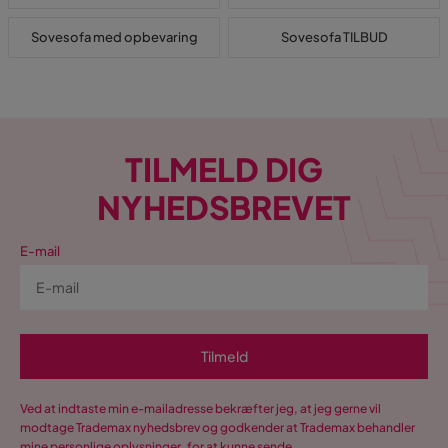
Sovesofa med opbevaring
Sovesofa TILBUD
TILMELD DIG
NYHEDSBREVET
E-mail
Tilmeld
Ved at indtaste min e-mailadresse bekræfter jeg, at jeg gerne vil
modtage Trademax nyhedsbrev og godkender at Trademax behandler
mine personlige oplysninger, for at kunne sende