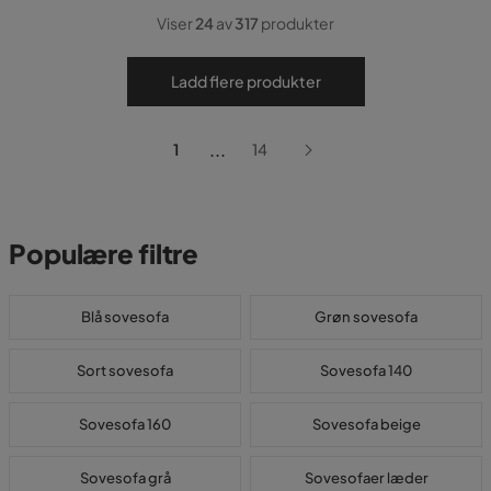
Viser
24
av
317
produkter
Ladd flere produkter
...
1
14
Populære filtre
Blå sovesofa
Grøn sovesofa
Sort sovesofa
Sovesofa 140
Sovesofa 160
Sovesofa beige
Sovesofa grå
Sovesofaer læder