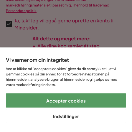
markedsføringsmateriale tilpasset mig, i henhold til Trademax
Persondatapolitik
.
Ja, tak! Jeg vil også gerne oprette en konto til
Mine sider.
Alt dette og meget mere:
•
Alle dine køb samlet ét sted
•
Personlige tilbud
Vi værner om din integritet
•
Gratis og fuldt digitalt
Ved at klikke på "acceptere cookies" giver du dit samtykke til, at vi
gemmer cookies på din enhed for at forbedre navigationen på
hjemmesiden, analysere brugen af hjemmesiden og hjælpe os med
vores markedsføringsindsats.
14 dages
Fast lav
Op til 20 års
Prismatch
fortrydelse
fragtafgift
garanti
Accepter cookies
Hjælp & kontakt
Indstillinger