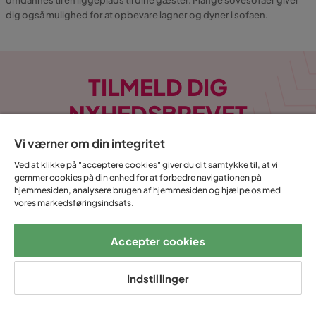
dig også mulighed for at opbevare lagner og dyner i sofaen.
TILMELD DIG
NYHEDSBREVET
Vi værner om din integritet
E-mail
Ved at klikke på "acceptere cookies" giver du dit samtykke til, at vi
gemmer cookies på din enhed for at forbedre navigationen på
hjemmesiden, analysere brugen af hjemmesiden og hjælpe os med
vores markedsføringsindsats.
Tilmeld
Accepter cookies
Ved at indtaste min e-mailadresse bekræfter jeg, at jeg gerne vil
modtage Trademax nyhedsbrev og godkender at Trademax behandler
Indstillinger
mine personlige oplysninger, for at kunne sende
markedsføringsmateriale tilpasset mig, i henhold til Trademax
Persondatapolitik
.