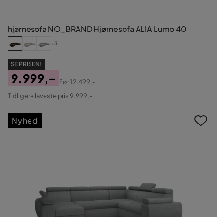
hjørnesofa NO_BRAND Hjørnesofa ALIA Lumo 40
+3
SE PRISEN!
9.999,-
Før
12.499,-
Pris
Original
Tidligere laveste pris 9.999,-
Pris
Nyhed