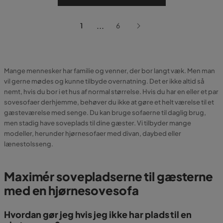
...
1
6
Mange mennesker har familie og venner, der bor langt væk. Men man
vil gerne mødes og kunne tilbyde overnatning. Det er ikke altid så
nemt, hvis du bor i et hus af normal størrelse. Hvis du har en eller et par
sovesofaer derhjemme, behøver du ikke at gøre et helt værelse til et
gæsteværelse med senge. Du kan bruge sofaerne til daglig brug,
men stadig have soveplads til dine gæster. Vi tilbyder mange
modeller, herunder hjørnesofaer med divan, daybed eller
lænestolsseng.
Maximér sovepladserne til gæsterne
med en hjørnesovesofa
Hvordan gør jeg hvis jeg ikke har plads til en