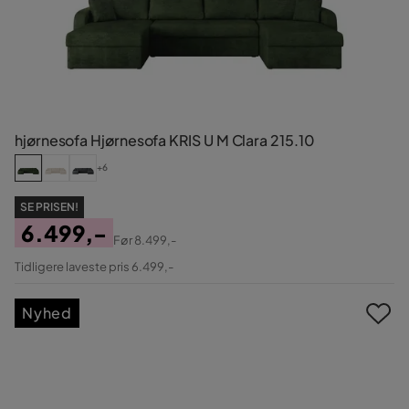
hjørnesofa Hjørnesofa KRIS U M Clara 215.10
+6
SE PRISEN!
6.499,-
Før
8.499,-
Pris
Original
Tidligere laveste pris 6.499,-
Pris
Nyhed