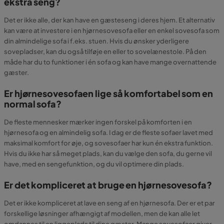
ekstra seng?
Det er ikke alle, der kan have en gæsteseng i deres hjem. Et alternativ
kan være at investere i en hjørnesovesofa eller en enkel sovesofa som
din almindelige sofa i f.eks. stuen. Hvis du ønsker yderligere
sovepladser, kan du også tilføje en eller to sovelænestole. På den
måde har du to funktioner i én sofa og kan have mange overnattende
gæster.
Er hjørnesovesofaen lige så komfortabel som en
normal sofa?
De fleste mennesker mærker ingen forskel på komforten i en
hjørnesofa og en almindelig sofa. I dag er de fleste sofaer lavet med
maksimal komfort for øje, og sovesofaer har kun én ekstra funktion.
Hvis du ikke har så meget plads, kan du vælge den sofa, du gerne vil
have, med en sengefunktion, og du vil optimere din plads.
Er det kompliceret at bruge en hjørnesovesofa?
Det er ikke kompliceret at lave en seng af en hjørnesofa. Der er et par
forskellige løsninger afhængigt af modellen, men de kan alle let
omdannes til en liggeplads til dine gæster. Mange sovesofaer giver