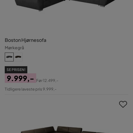
Boston Hjørnesofa
Mørkegrå
SE PRISEN!
9.999,-
Før
12.499,-
Pris
Original
Tidligere laveste pris 9.999,-
Pris