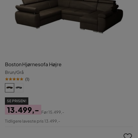
Boston Hjørnesofa Højre
Brun/Grå
(
1
)
SE PRISEN!
13.499,-
Før
15.499,-
Pris
Original
Tidligere laveste pris 13.499,-
Pris