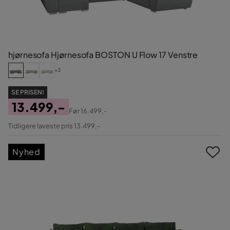
hjørnesofa Hjørnesofa BOSTON U Flow 17 Venstre
+3
SE PRISEN!
13.499,-
Før
16.499,-
Pris
Original
Tidligere laveste pris 13.499,-
Pris
Nyhed