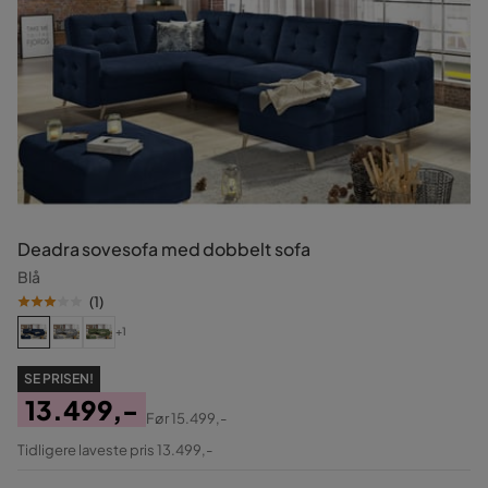
Deadra sovesofa med dobbelt sofa
Blå
(
1
)
+1
SE PRISEN!
13.499,-
Før
15.499,-
Pris
Original
Tidligere laveste pris 13.499,-
Pris