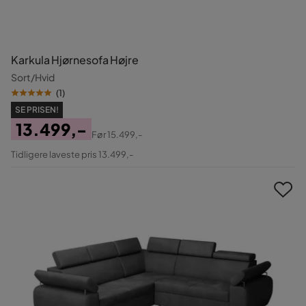
Karkula Hjørnesofa Højre
Sort/Hvid
(
1
)
SE PRISEN!
13.499,-
Før
15.499,-
Pris
Original
Tidligere laveste pris 13.499,-
Pris