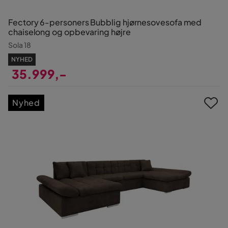
Fectory 6-personers Bubblig hjørnesovesofa med
chaiselong og opbevaring højre
Sola 18
NYHED
35.999,-
Pris
Nyhed