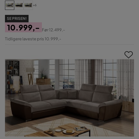
+6
SE PRISEN!
10.999,-
Før
12.499,-
Pris
Original
Tidligere laveste pris 10.999,-
Pris