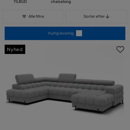
TILBUD
chaiselong
Sorter efter
Alle filtre
Sorter efter
Hurtig levering
Nyhed