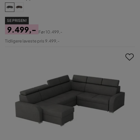
SE PRISEN!
9.499,-
Før
10.499,-
Pris
Original
Tidligere laveste pris 9.499,-
Pris