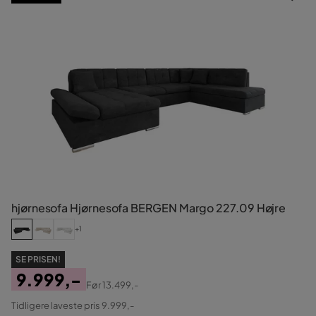
hjørnesofa Hjørnesofa BERGEN Margo 227.09 Højre
+1
SE PRISEN!
9.999,-
Før
13.499,-
Pris
Original
Tidligere laveste pris 9.999,-