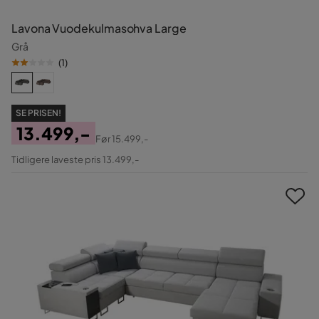
Lavona Vuodekulmasohva Large
Grå
(
1
)
SE PRISEN!
13.499,-
Før
15.499,-
Pris
Original
Tidligere laveste pris 13.499,-
Pris