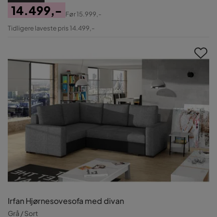
14.499,-
Før
15.999,-
Pris
Original
Tidligere laveste pris 14.499,-
Pris
Irfan Hjørnesovesofa med divan
Grå / Sort