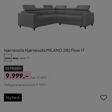
hjørnesofa Hjørnesofa MILANO 2R2 Flow 17
+3
SE PRISEN!
9.999,-
Før
13.499,-
Pris
Original
Tidligere laveste pris 9.999,-
Pris
Nyhed