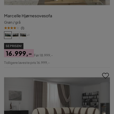
Marcelle Hjørnesovesofa
Grøn / grå
(
1
)
+1
SE PRISEN!
16.999,-
Før
18.999,-
Pris
Original
Tidligere laveste pris 16.999,-
Pris