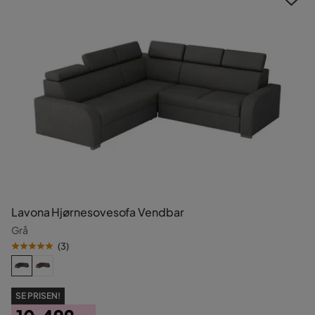
Lavona Hjørnesovesofa Vendbar
Grå
(
3
)
SE PRISEN!