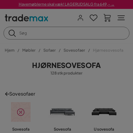
Havemøblerne skal væk! LAGERUDSALG fra 649,- →
Hjem
Møbler
Sofaer
Sovesofaer
Hjørnesovesofa
HJØRNESOVESOFA
128 stk produkter
Sovesofaer
Sovesofa
Sovesofa
U sovesofa