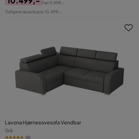
10.499,-
Før
11.999,-
Pris
Original
Tidligere laveste pris 10.499,-
Pris
Lavona Hjørnesovesofa Vendbar
Grå
(
3
)