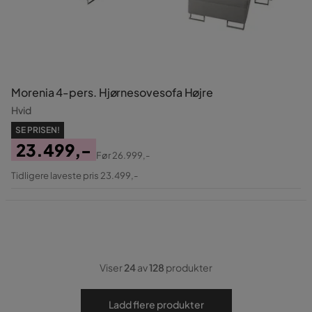
Morenia 4-pers. Hjørnesovesofa Højre
Hvid
SE PRISEN!
23.499,-
Før
26.999,-
Pris
Original
Tidligere laveste pris 23.499,-
Pris
Viser
24
av
128
produkter
Ladd flere produkter