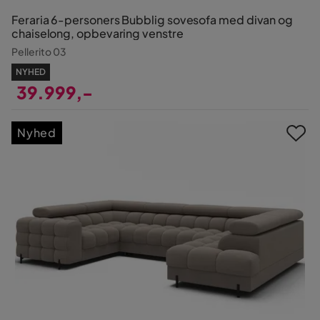
Feraria 6-personers Bubblig sovesofa med divan og
chaiselong, opbevaring venstre
Pellerito 03
NYHED
39.999,-
Pris
Nyhed