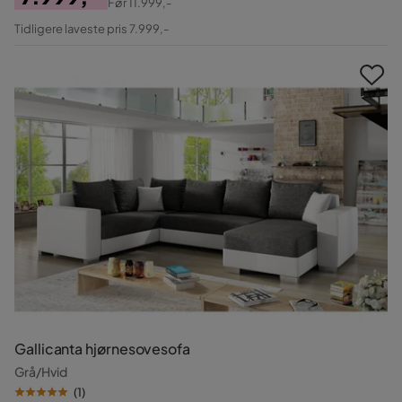
Før
11.999,-
Pris
Original
Tidligere laveste pris 7.999,-
Pris
Gallicanta hjørnesovesofa
Grå/Hvid
(
1
)