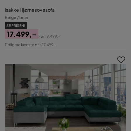
Isakke Hjørnesovesofa
Beige / brun
SE PRISEN!
17.499,-
Før
19.499,-
Pris
Original
Tidligere laveste pris 17.499,-
Pris