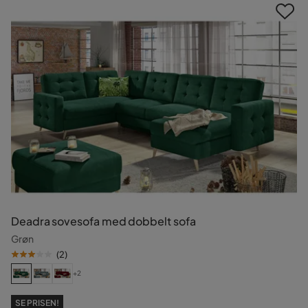
Deadra sovesofa med dobbelt sofa
Grøn
(
2
)
+2
SE PRISEN!