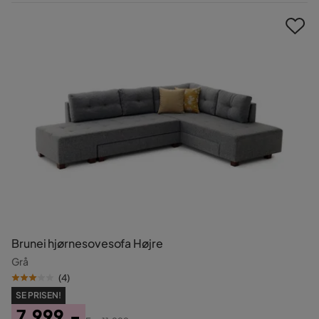
Pris
Brunei hjørnesovesofa Højre
Grå
(
4
)
SE PRISEN!
7.999,-