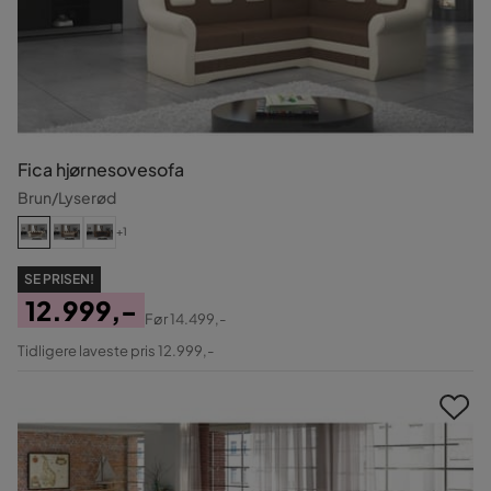
Fica hjørnesovesofa
Brun/Lyserød
+1
SE PRISEN!
12.999,-
Før
14.499,-
Pris
Original
Tidligere laveste pris 12.999,-
Pris