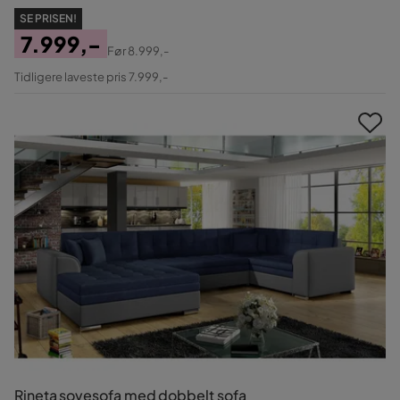
SE PRISEN!
7.999,-
Før
8.999,-
Pris
Original
Tidligere laveste pris 7.999,-
Pris
Rineta sovesofa med dobbelt sofa