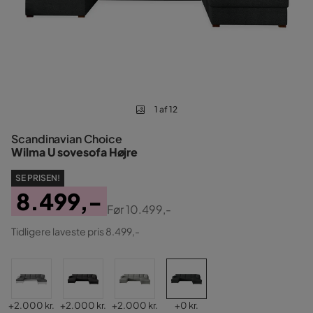
1 af 12
Scandinavian Choice
Wilma U sovesofa Højre
SE PRISEN!
8.499,-
Før
10.499,-
Pris
Original
Tidligere laveste pris 8.499,-
Pris
Pris
Pris
Pris
Pris
+
2.000 kr.
+
2.000 kr.
+
2.000 kr.
+
0 kr.