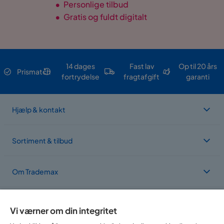
•
Personlige tilbud
•
Gratis og fuldt digitalt
14 dages
Fast lav
Op til 20 års
Prismatch
fortrydelse
fragtafgift
garanti
Hjælp & kontakt
Sortiment & tilbud
Om Trademax
Vi findes i flere forskellige lande
Vi værner om din integritet