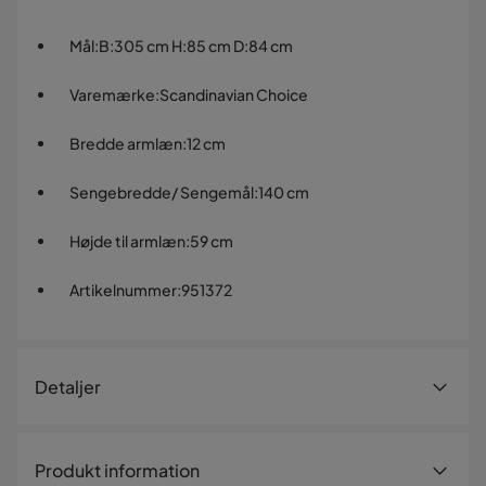
Mål
:
B:305 cm H:85 cm D:84 cm
Varemærke
:
Scandinavian Choice
Bredde armlæn
:
12 cm
Sengebredde/ Sengemål
:
140 cm
Højde til armlæn
:
59 cm
Artikelnummer
:
951372
Detaljer
Artikelnummer:
951372
Produkt information
Størrelse