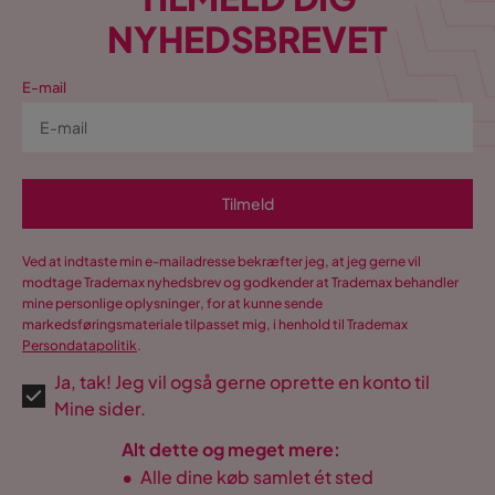
NYHEDSBREVET
Fodskammel indgår
Nej
Hurtig levering og god kvalitet selvom det var lidt sværere
end jeg troede.
Soveretning
Langs
E-mail
Oversat fra svensk
•
Se original
5 år siden
Form
U-formet
Serie
Wilma
Roxana-Elena F
RF
Tilmeld
Navn på stoffet
Sense 14
Dejlig sovesofa!!
Ved at indtaste min e-mailadresse bekræfter jeg, at jeg gerne vil
Oversat fra svensk
•
Se original
modtage Trademax nyhedsbrev og godkender at Trademax behandler
mine personlige oplysninger, for at kunne sende
5 år siden
markedsføringsmateriale tilpasset mig, i henhold til Trademax
Persondatapolitik
.
Vis flere anmeldelser
Ja, tak! Jeg vil også gerne oprette en konto til
Verified by Trustvoice
Mine sider.
Alt dette og meget mere:
•
Alle dine køb samlet ét sted