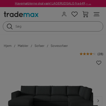
Havemøblerne skal væk! LAGERUDSALG fra 649,- →
Hjem
Møbler
Sofaer
Sovesofaer
(
28
)