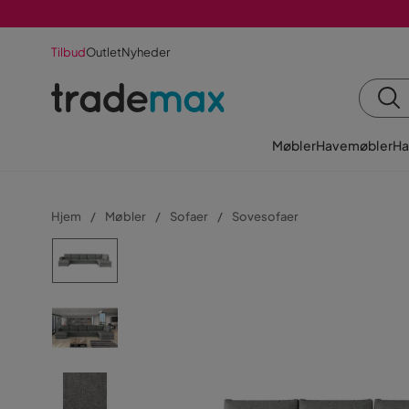
Tilbud
Outlet
Nyheder
Møbler
Havemøbler
Ha
Hjem
Møbler
Sofaer
Sovesofaer