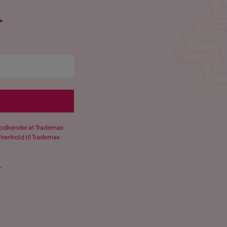
T
 godkender at Trademax
 henhold til Trademax
.