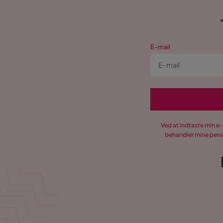
Form
U-formet
Serie
Wilma
E-mail
Navn på stoffet
Sense 12
Ved at indtaste min e
behandler mine perso