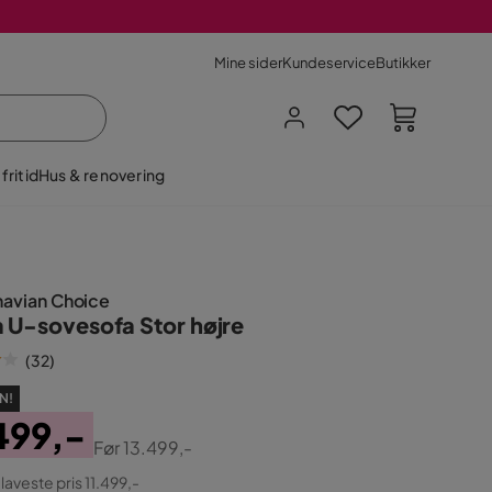
Mine sider
Kundeservice
Butikker
fritid
Hus & renovering
navian Choice
 U-sovesofa Stor højre
(
32
)
N!
499,-
Før
13.499,-
ginal
 laveste pris 11.499,-