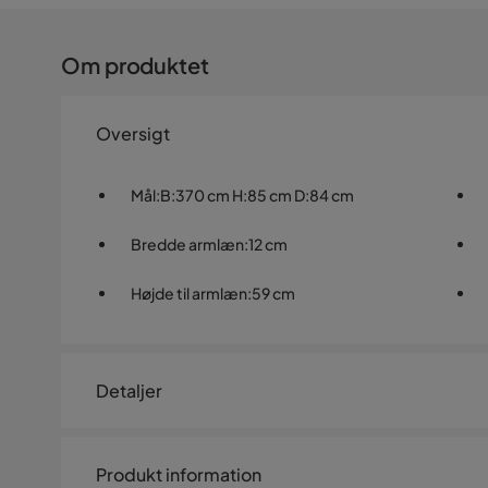
Om produktet
Oversigt
Mål
:
B:370 cm H:85 cm D:84 cm
Bredde armlæn
:
12 cm
Højde til armlæn
:
59 cm
Detaljer
Artikelnummer:
952404
Produkt information
Størrelse