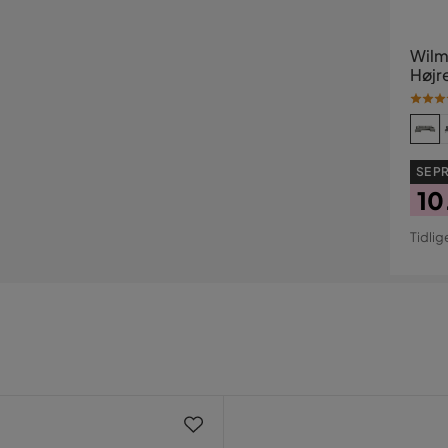
Wilm
Højr
SE PR
10
Pri
Ori
Tidlig
Pri