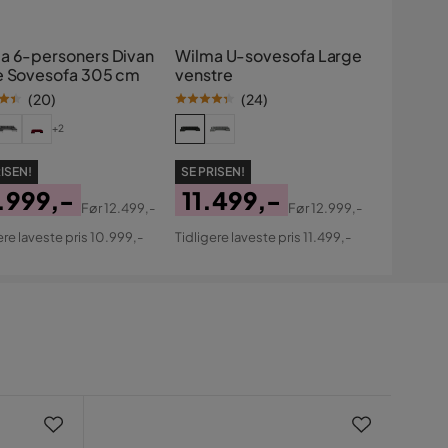
a 6-personers Divan
Wilma U-sovesofa Large
e Sovesofa 305 cm
venstre
(
20
)
(
24
)
+2
ISEN!
SE PRISEN!
.999,-
11.499,-
Før
12.499,-
Før
12.999,-
s
ginal
Pris
Original
ere laveste pris 10.999,-
Tidligere laveste pris 11.499,-
s
Pris
Nyh