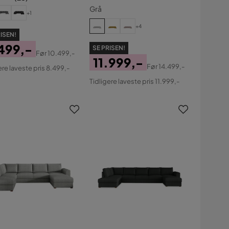
sits
Grå
+1
+4
ISEN!
499,-
SE PRISEN!
Før
10.499,-
11.999,-
s
ginal
Før
14.499,-
ere laveste pris 8.499,-
Pris
Original
s
Tidligere laveste pris 11.999,-
Pris