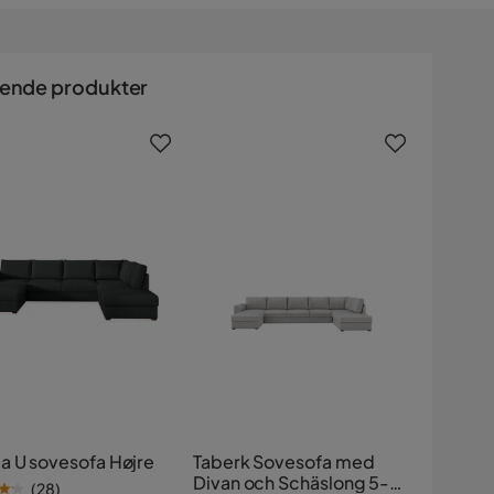
nende produkter
a U sovesofa Højre
Taberk Sovesofa med
Divan och Schäslong 5-
(
28
)