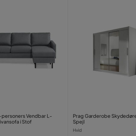
ester
g passede mig perfekt. Nem at samle og
-personers Vendbar L-
Prag Garderobe Skydedør
vansofa i Stof
Spejl
Hvid