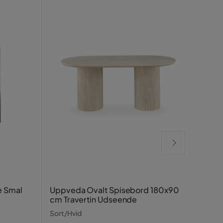
Vale
e Smal
Uppveda Ovalt Spisebord 180x90
dyb 5
cm Travertin Udseende
cheni
Brun
Sort/Hvid