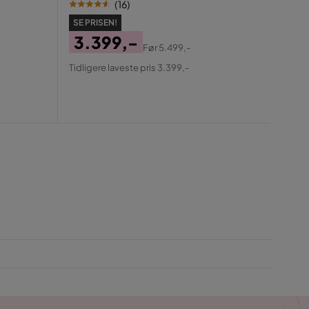
(
16
)
SE PRISEN!
3.399,-
Før
5.499,-
SE PR
Pris
Original
Tidligere laveste pris 3.399,-
12
Pris
Pris
Ori
Tidlig
Pris