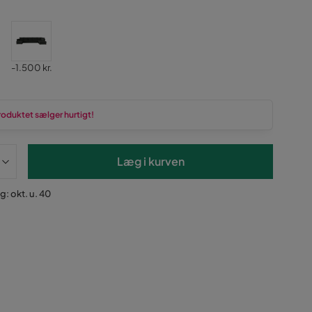
Pris
-1.500 kr.
roduktet sælger hurtigt!
Læg i kurven
g: okt. u. 40