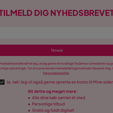
TILMELD DIG NYHEDSBREVE
Tilmeld
-mailadresse bekræfter jeg, at jeg gerne vil modtage Trademax nyhedsbrev og
nlige oplysninger, for at kunne sende markedsføringsmateriale tilpasset mig, i
Persondatapolitik
.
Ja, tak! Jeg vil også gerne oprette en konto til Mine sider
Alt dette og meget mere:
•
Alle dine køb samlet ét sted
•
Personlige tilbud
•
Gratis og fuldt digitalt