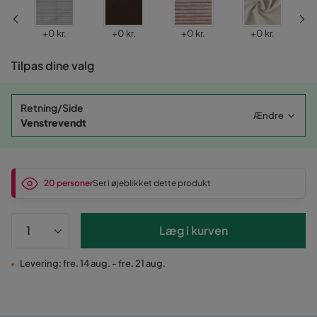
Pris
Pris
Pris
Pris
+
0 kr.
+
0 kr.
+
0 kr.
+
0 kr.
Tilpas dine valg
Retning/Side
Ændre
Venstrevendt
20 personer
Ser i øjeblikket dette produkt
Læg i kurven
Levering: fre. 14 aug. - fre. 21 aug.