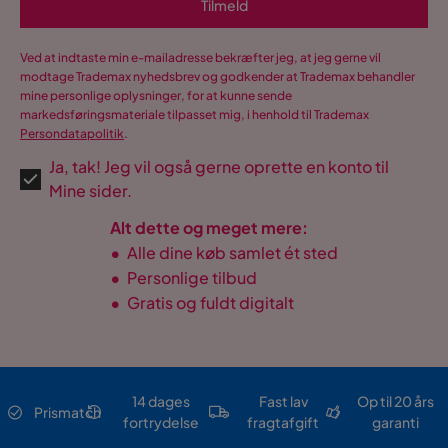
Tilmeld
Ved at indtaste min e-mailadresse bekræfter jeg, at jeg gerne vil
modtage Trademax nyhedsbrev og godkender at Trademax behandler
mine personlige oplysninger, for at kunne sende
markedsføringsmateriale tilpasset mig, i henhold til Trademax
Persondatapolitik
.
Ja, tak! Jeg vil også gerne oprette en konto til
Mine sider.
Alt dette og meget mere:
•
Alle dine køb samlet ét sted
•
Personlige tilbud
•
Gratis og fuldt digitalt
14 dages
Fast lav
Op til 20 års
Prismatch
fortrydelse
fragtafgift
garanti