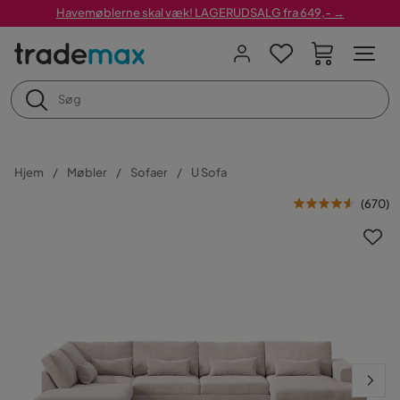
Havemøblerne skal væk! LAGERUDSALG fra 649,- →
Hjem
Møbler
Sofaer
U Sofa
(
670
)