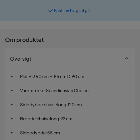
Fast lav fragtafgift
Prismatch
Om produktet
Oversigt
Mål
:
B:350 cm H:85 cm D:90 cm
Varemærke
:
Scandinavian Choice
Sidedybde chaiselong
:
120 cm
Bredde chaiselong
:
92 cm
Siddedybde
:
55 cm