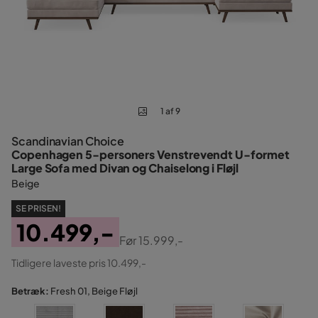
1 af 9
Scandinavian Choice
Copenhagen 5-personers Venstrevendt U-formet
Large Sofa med Divan og Chaiselong i Fløjl
Beige
SE PRISEN!
10.499,-
Før
15.999,-
Pris
Original
Tidligere laveste pris 10.499,-
Pris
Betræk:
Fresh 01, Beige Fløjl