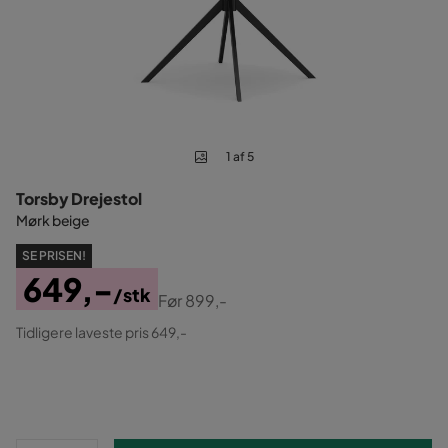
1 af 5
Torsby Drejestol
Mørk beige
SE PRISEN!
649,-
/stk
Før
899,-
Pris
Original
Tidligere laveste pris 649,-
Pris