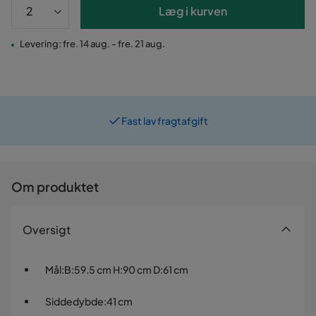
Læg i kurven
Levering: fre. 14 aug. - fre. 21 aug.
Fast lav fragtafgift
Prismatch
Om produktet
Oversigt
Mål
:
B:59.5 cm H:90 cm D:61 cm
Siddedybde
:
41 cm