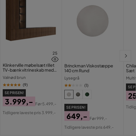
25
Klinkerville møbelsæt rillet
Brinckman Viskostæppe
Chil
TV-bænk vitrineskab med
140 cm Rund
Sæt 
LED-belysning væghængt -
Valnød brun
Lysegrå
Multi
gulvstående 260 cm
(
9
)
(
1
)
SE P
SE PRISEN!
2
3.999,-
Pri
Or
Før
5.499,-
Tidli
SE PRISEN!
Pris
Original
Pri
Tidligere laveste pris 3.999,-
649,-
Pris
Før
999,-
Pris
Original
Tidligere laveste pris 649,-
Pris