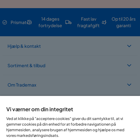
14 dages
Fast lav
Op til 20 års
Prismatch
fortrydelse
fragtafgift
garanti
Hjælp & kontakt
Sortiment & tilbud
Om Trademax
Vi findes i flere forskellige lande
Vi værner om din integritet
Ved at klikke på "acceptere cookies" giver du dit samtykke til, at vi
gemmer cookies på din enhed for at forbedre navigationen på
hjemmesiden, analysere brugen af hjemmesiden og hjælpe os med
vores markedsføringsindsats.