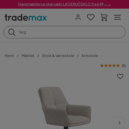
Havemøblerne skal væk! LAGERUDSALG fra 649,- →
Hjem
Møbler
Stole & lænestole
Armstole
(
1
)