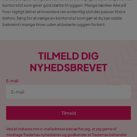
kontorstol som giver god støtte til ryggen. Mange tænker ikke på
hvor vigtigt det er at investere i en ordentlig stol der passer til ens
behov. Sørg for at vælge en kontorstol som gør at du kan sidde
bekvemt i mange timer uden at belaste ryggen forkert.
TILMELD DIG
NYHEDSBREVET
E-mail
Tilmeld
Ved at indtaste min e-mailadresse bekræfter jeg, at jeg gerne vil
modtage Trademax nyhedsbrev og godkender at Trademax behandler