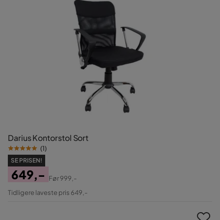
Darius Kontorstol Sort
(
1
)
SE PRISEN!
649,-
Før
999,-
Pris
Original
Tidligere laveste pris 649,-
Pris