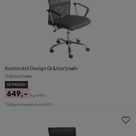
Kontorstol Design Grå/sort/sølv
Grå/sort/sølv
SE PRISEN!
649,-
Før
999,-
Pris
Original
Tidligere laveste pris 649,-
Pris