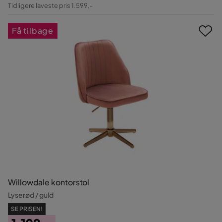
Pris
Original
Tidligere laveste pris 1.599,-
Pris
Få tilbage
Willowdale kontorstol
Lyserød / guld
SE PRISEN!