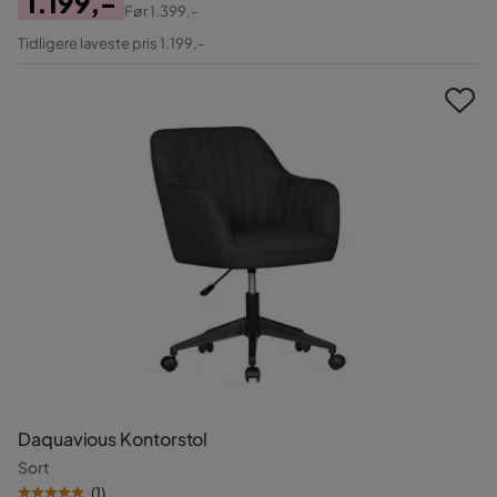
1.199,-
Før
1.399,-
Pris
Original
Tidligere laveste pris 1.199,-
Pris
Daquavious Kontorstol
Sort
(
1
)