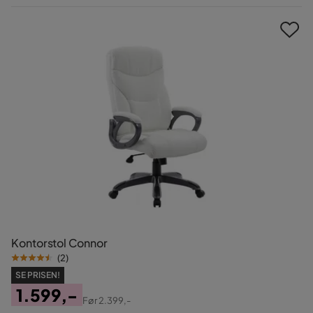
Pris
Kontorstol Connor
(
2
)
SE PRISEN!
1.599,-
Før
2.399,-