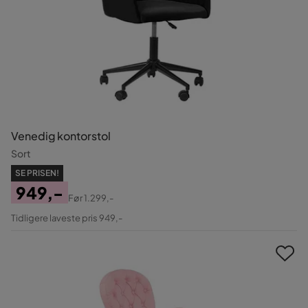
Venedig kontorstol
Sort
SE PRISEN!
949,-
Før
1.299,-
Pris
Original
Tidligere laveste pris 949,-
Pris