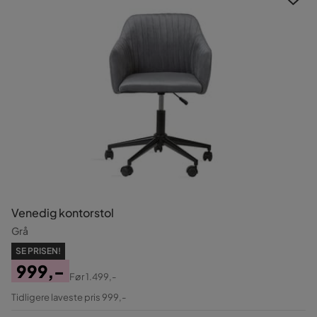
Venedig kontorstol
Grå
SE PRISEN!
999,-
Før
1.499,-
Pris
Original
Tidligere laveste pris 999,-
Pris