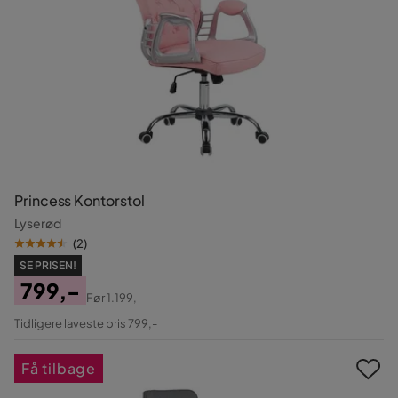
Princess Kontorstol
Lyserød
(
2
)
SE PRISEN!
799,-
Før
1.199,-
Pris
Original
Tidligere laveste pris 799,-
Pris
Få tilbage