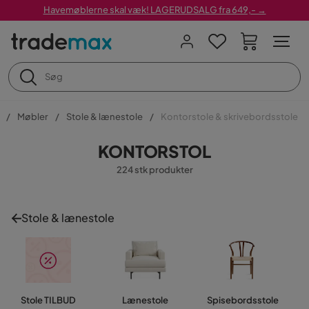
Havemøblerne skal væk! LAGERUDSALG fra 649,- →
Møbler
Stole & lænestole
Kontorstole & skrivebordsstole
KONTORSTOL
224 stk produkter
Stole & lænestole
Stole TILBUD
Lænestole
Spisebordsstole