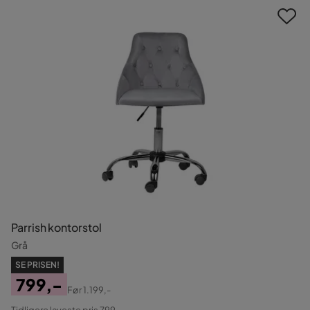
Parrish kontorstol
Grå
SE PRISEN!
799,-
Før
1.199,-
Pris
Original
Tidligere laveste pris 799,-