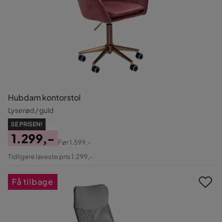
Hubdam kontorstol
Lyserød / guld
SE PRISEN!
1.299,-
Før
1.599,-
Pris
Original
Tidligere laveste pris 1.299,-
Pris
Få tilbage