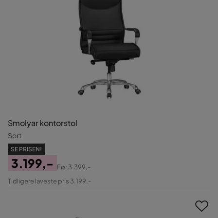
Smolyar kontorstol
Sort
SE PRISEN!
3.199,-
Før
3.399,-
Pris
Original
Tidligere laveste pris 3.199,-
Pris