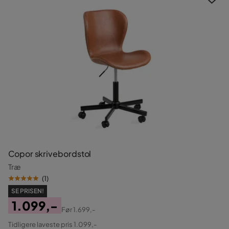
Copor skrivebordstol
Træ
(
1
)
SE PRISEN!
1.099,-
Før
1.699,-
Pris
Original
Tidligere laveste pris 1.099,-