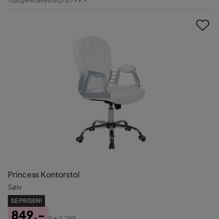
Pris
Princess Kontorstol
Sølv
SE PRISEN!
849,-
Før
1.299,-