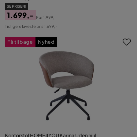
SE PRISEN!
1.699,-
Før
1.999,-
Pris
Original
Tidligere laveste pris 1.699,-
Pris
Få tilbage
Nyhed
Kontorstol HOME4YOU Karina Uden hjul,