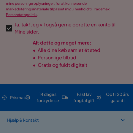
mine personlige oplysninger, for at kunne sende
markedsføringsmateriale tilpasset mig, i henhold til Trademax
Persondatapolitik
.
Ja, tak! Jeg vil også gerne oprette en konto til
Mine sider.
Alt dette og meget mere:
•
Alle dine køb samlet ét sted
•
Personlige tilbud
•
Gratis og fuldt digitalt
14 dages
Fast lav
Op til 20 års
Prismatch
fortrydelse
fragtafgift
garanti
Hjælp & kontakt