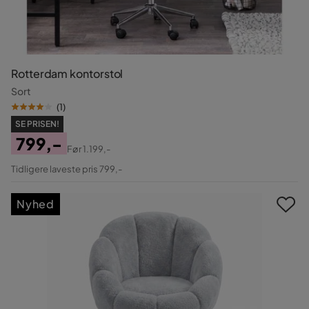
Rotterdam kontorstol
Sort
(
1
)
SE PRISEN!
799,-
Før
1.199,-
Pris
Original
Tidligere laveste pris 799,-
Pris
Nyhed