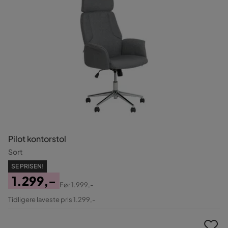
Pilot kontorstol
Sort
SE PRISEN!
1.299,-
Før
1.999,-
Pris
Original
Tidligere laveste pris 1.299,-
Pris