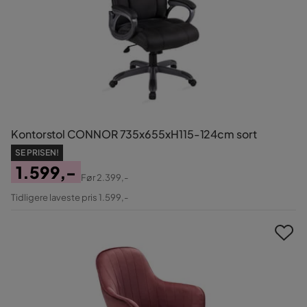
Kontorstol CONNOR 735x655xH115-124cm sort
SE PRISEN!
1.599,-
Før
2.399,-
Pris
Original
Tidligere laveste pris 1.599,-
Pris