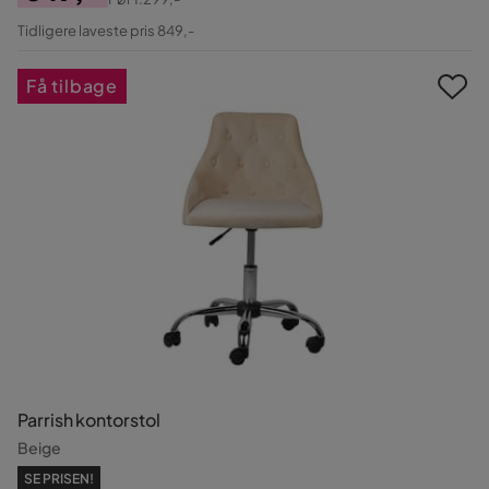
Pris
Original
Tidligere laveste pris 849,-
Pris
Få tilbage
Parrish kontorstol
Beige
SE PRISEN!