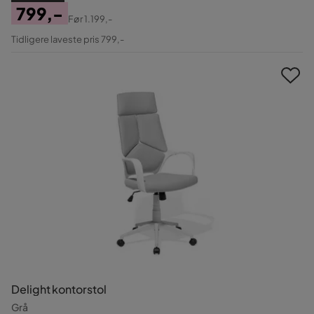
799,-
Før
1.199,-
Pris
Original
Tidligere laveste pris 799,-
Pris
Delight kontorstol
Grå