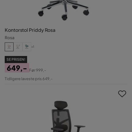
Kontorstol Priddy Rosa
Rosa
+1
SE PRISEN!
649,-
Før
999,-
Pris
Original
Tidligere laveste pris 649,-
Pris