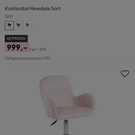
Kontorstol Newdale Sort
Sort
SE PRISEN!
999,-
Før
1.499,-
Pris
Original
Tidligere laveste pris 999,-
Pris