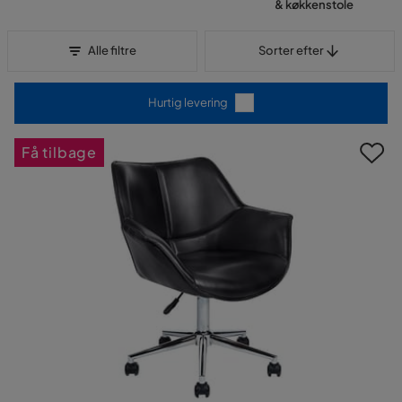
& køkkenstole
Sorter efter
Alle filtre
Sorter efter
Hurtig levering
Få tilbage