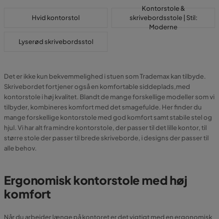
Kontorstole &
Hvid kontorstol
skrivebordsstole | Stil:
Moderne
Lyserød skrivebordsstol
Det er ikke kun bekvemmelighed i stuen som Trademax kan tilbyde.
Skrivebordet fortjener også en komfortable siddeplads,med
kontorstole i høj kvalitet. Blandt de mange forskellige modeller som vi
tilbyder, kombineres komfort med det smagefulde. Her finder du
mange forskellige kontorstole med god komfort samt stabile stel og
hjul. Vi har alt fra mindre kontorstole, der passer til det lille kontor, til
større stole der passer til brede skriveborde, i designs der passer til
alle behov.
Ergonomisk kontorstole med høj
komfort
Når du arbejder længe på kontoret er det vigtigt med en ergonomisk