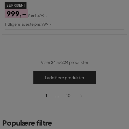
SE PRISEN!
999,-
Før
1.499,-
Pris
Original
Tidligere laveste pris 999,-
Pris
Viser
24
av
224
produkter
Ladd flere produkter
...
1
10
Populære filtre