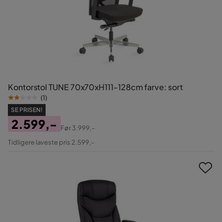
Kontorstol TUNE 70x70xH111-128cm farve: sort
(
1
)
SE PRISEN!
2.599,-
Før
3.999,-
Pris
Original
Tidligere laveste pris 2.599,-
Pris