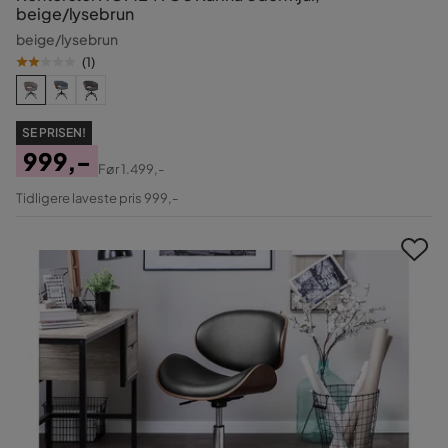
beige/lysebrun
beige/lysebrun
(
1
)
SE PRISEN!
999,-
Før
1.499,-
Pris
Original
Tidligere laveste pris 999,-
Pris