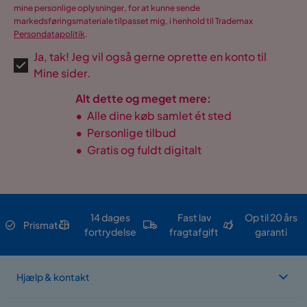
mine personlige oplysninger, for at kunne sende
markedsføringsmateriale tilpasset mig, i henhold til Trademax
Persondatapolitik
.
Ja, tak! Jeg vil også gerne oprette en konto til
Mine sider.
Alt dette og meget mere:
•
Alle dine køb samlet ét sted
•
Personlige tilbud
•
Gratis og fuldt digitalt
14 dages
Fast lav
Op til 20 års
Prismatch
fortrydelse
fragtafgift
garanti
Hjælp & kontakt