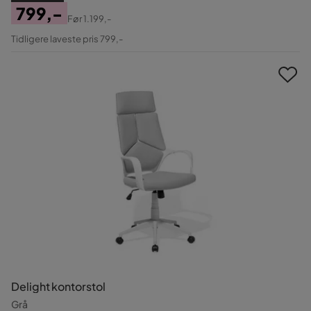
799,-
Før
1.199,-
Pris
Original
Tidligere laveste pris 799,-
Pris
Delight kontorstol
Grå