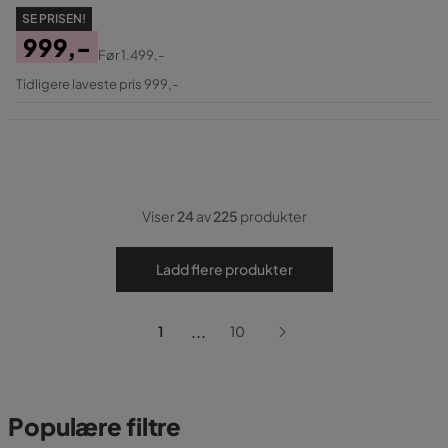
SE PRISEN!
999,-
Før
1.499,-
Pris
Original
Tidligere laveste pris 999,-
Pris
Viser
24
av
225
produkter
Ladd flere produkter
...
1
10
Populære filtre