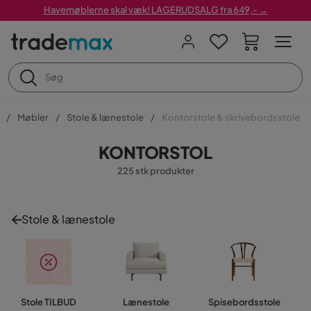
Havemøblerne skal væk! LAGERUDSALG fra 649,- →
Møbler
Stole & lænestole
Kontorstole & skrivebordsstole
KONTORSTOL
225 stk produkter
Stole & lænestole
Stole TILBUD
Lænestole
Spisebordsstole