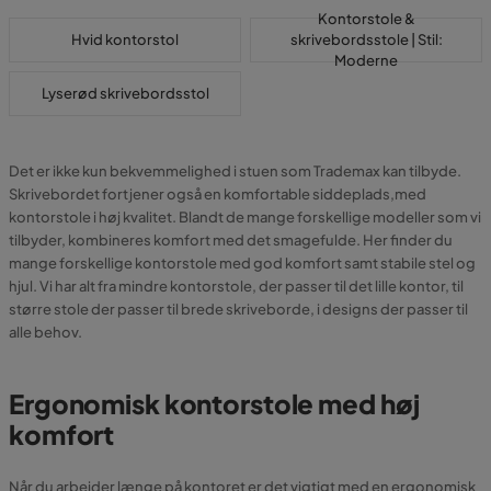
Kontorstole &
Hvid kontorstol
skrivebordsstole | Stil:
Moderne
Lyserød skrivebordsstol
Det er ikke kun bekvemmelighed i stuen som Trademax kan tilbyde.
Skrivebordet fortjener også en komfortable siddeplads,med
kontorstole i høj kvalitet. Blandt de mange forskellige modeller som vi
tilbyder, kombineres komfort med det smagefulde. Her finder du
mange forskellige kontorstole med god komfort samt stabile stel og
hjul. Vi har alt fra mindre kontorstole, der passer til det lille kontor, til
større stole der passer til brede skriveborde, i designs der passer til
alle behov.
Ergonomisk kontorstole med høj
komfort
Når du arbejder længe på kontoret er det vigtigt med en ergonomisk