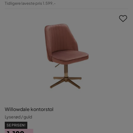
Pris
Original
Tidligere laveste pris 1.599,-
Pris
Willowdale kontorstol
Lyserød / guld
SE PRISEN!