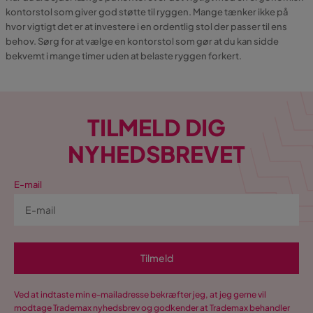
kontorstol som giver god støtte til ryggen. Mange tænker ikke på
hvor vigtigt det er at investere i en ordentlig stol der passer til ens
behov. Sørg for at vælge en kontorstol som gør at du kan sidde
bekvemt i mange timer uden at belaste ryggen forkert.
TILMELD DIG
NYHEDSBREVET
E-mail
Tilmeld
Ved at indtaste min e-mailadresse bekræfter jeg, at jeg gerne vil
modtage Trademax nyhedsbrev og godkender at Trademax behandler