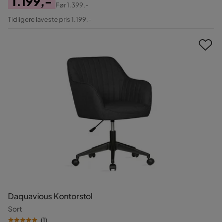
1.199,-
Før
1.399,-
Pris
Original
Tidligere laveste pris 1.199,-
Pris
Daquavious Kontorstol
Sort
(
1
)