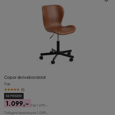
Copor skrivebordstol
Træ
(
1
)
SE PRISEN!
1.099,-
Før
1.699,-
Pris
Original
Tidligere laveste pris 1.099,-