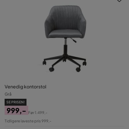
Venedig kontorstol
Grå
SE PRISEN!
999,-
Før
1.499,-
Pris
Original
Tidligere laveste pris 999,-
Pris