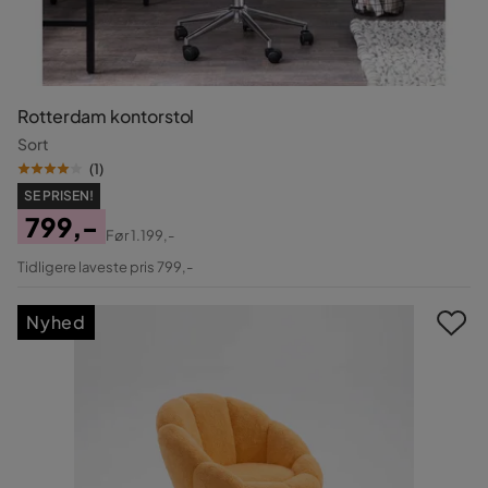
Rotterdam kontorstol
Sort
(
1
)
SE PRISEN!
799,-
Før
1.199,-
Pris
Original
Tidligere laveste pris 799,-
Pris
Nyhed