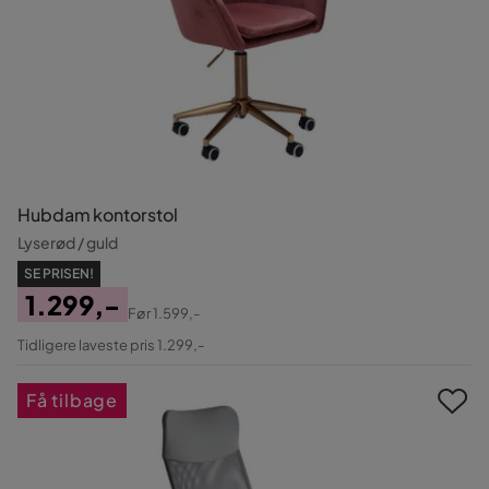
Hubdam kontorstol
Lyserød / guld
SE PRISEN!
1.299,-
Før
1.599,-
Pris
Original
Tidligere laveste pris 1.299,-
Pris
Få tilbage