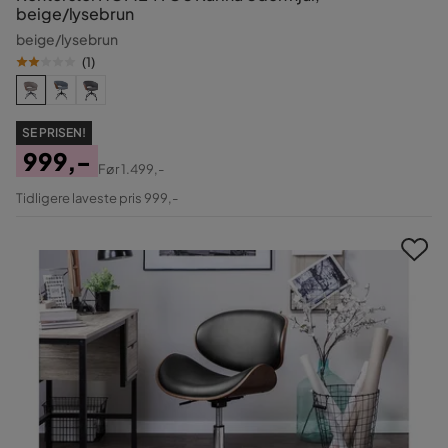
beige/lysebrun
beige/lysebrun
(
1
)
SE PRISEN!
999,-
Før
1.499,-
Pris
Original
Tidligere laveste pris 999,-
Pris