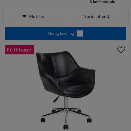
& køkkenstole
Sorter efter
Alle filtre
Sorter efter
Hurtig levering
Få tilbage