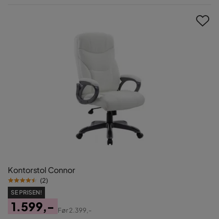
Pris
Kontorstol Connor
(
2
)
SE PRISEN!
1.599,-
Før
2.399,-