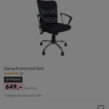
Darius Kontorstol Sort
(
1
)
SE PRISEN!
649,-
Før
999,-
Pris
Original
Tidligere laveste pris 649,-
Pris