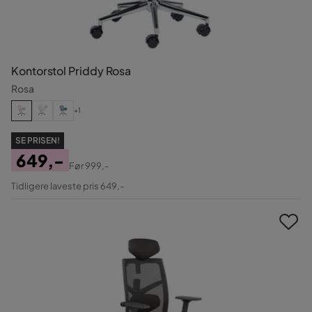
Kontorstol Priddy Rosa
Rosa
+1
SE PRISEN!
649,-
Før
999,-
Pris
Original
Tidligere laveste pris 649,-
Pris