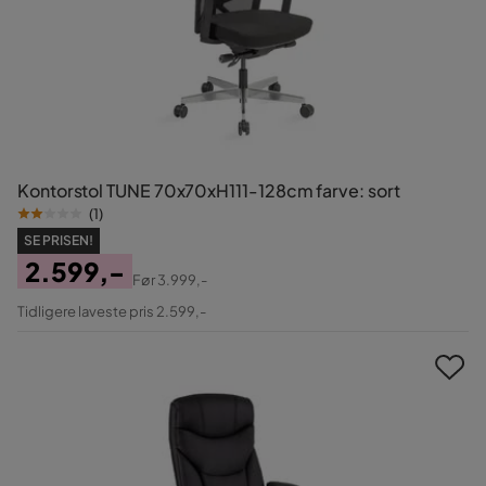
Kontorstol TUNE 70x70xH111-128cm farve: sort
(
1
)
SE PRISEN!
2.599,-
Før
3.999,-
Pris
Original
Tidligere laveste pris 2.599,-
Pris