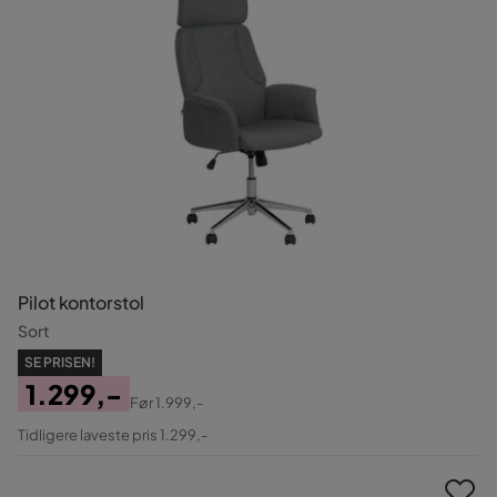
Pilot kontorstol
Sort
SE PRISEN!
1.299,-
Før
1.999,-
Pris
Original
Tidligere laveste pris 1.299,-
Pris