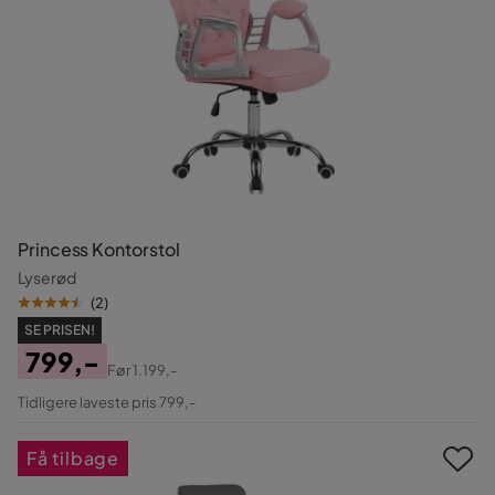
Princess Kontorstol
Lyserød
(
2
)
SE PRISEN!
799,-
Før
1.199,-
Pris
Original
Tidligere laveste pris 799,-
Pris
Få tilbage