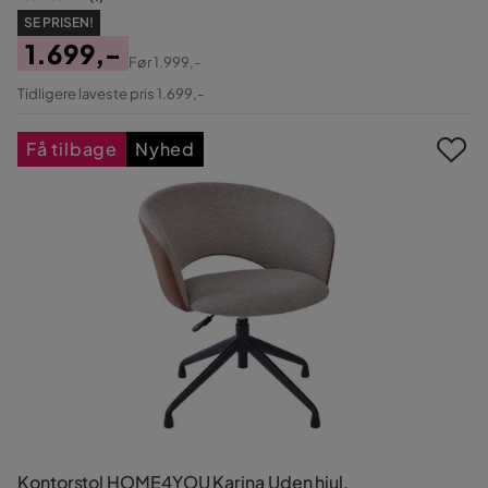
SE PRISEN!
1.699,-
Før
1.999,-
Pris
Original
Tidligere laveste pris 1.699,-
Pris
Få tilbage
Nyhed
Kontorstol HOME4YOU Karina Uden hjul,