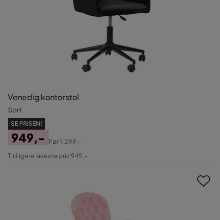
Venedig kontorstol
Sort
SE PRISEN!
949,-
Før
1.299,-
Pris
Original
Tidligere laveste pris 949,-
Pris