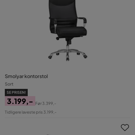
Smolyar kontorstol
Sort
SE PRISEN!
3.199,-
Før
3.399,-
Pris
Original
Tidligere laveste pris 3.199,-
Pris