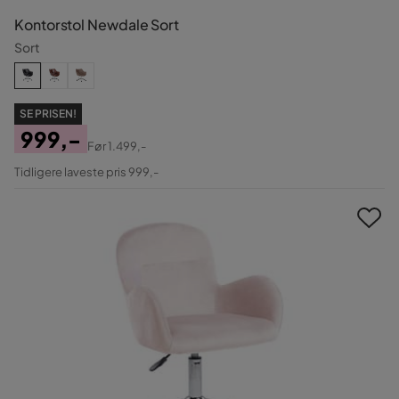
Kontorstol Newdale Sort
Sort
SE PRISEN!
999,-
Før
1.499,-
Pris
Original
Tidligere laveste pris 999,-
Pris