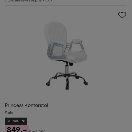
Pris
Princess Kontorstol
Sølv
SE PRISEN!
849,-
Før
1.299,-