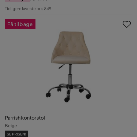
Pris
Original
Tidligere laveste pris 849,-
Pris
Få tilbage
Parrish kontorstol
Beige
SE PRISEN!