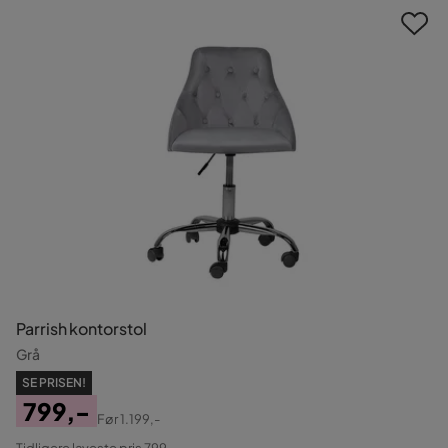
Parrish kontorstol
Grå
SE PRISEN!
799,-
Før
1.199,-
Pris
Original
Tidligere laveste pris 799,-