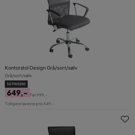
Kontorstol Design Grå/sort/sølv
Grå/sort/sølv
SE PRISEN!
649,-
Før
999,-
Pris
Original
Tidligere laveste pris 649,-
Pris