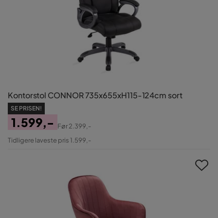
Kontorstol CONNOR 735x655xH115-124cm sort
SE PRISEN!
1.599,-
Før
2.399,-
Pris
Original
Tidligere laveste pris 1.599,-
Pris