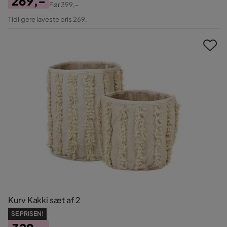
269,-
Før
399,-
Pris
Original
Tidligere laveste pris 269,-
Pris
Kurv Kakki sæt af 2
SE PRISEN!