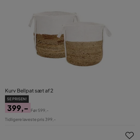
Kurv Bellpat sæt af 2
SE PRISEN!
399,-
Før
599,-
Pris
Original
Tidligere laveste pris 399,-
Pris