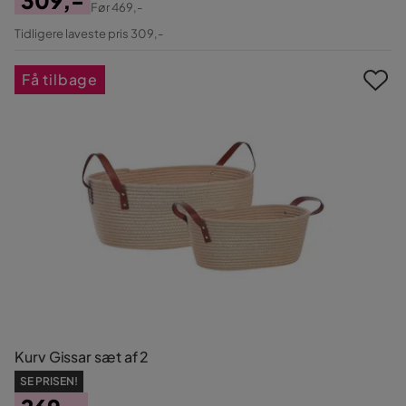
Før
469,-
Pris
Original
Tidligere laveste pris 309,-
Pris
Få tilbage
Kurv Gissar sæt af 2
SE PRISEN!