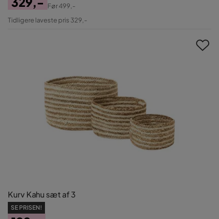
329,-
Før
499,-
Pris
Original
Tidligere laveste pris 329,-
Pris
Kurv Kahu sæt af 3
SE PRISEN!