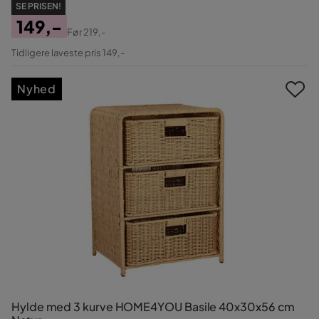
SE PRISEN!
149,-
Før
219,-
Pris
Original
Tidligere laveste pris 149,-
Pris
Nyhed
Hylde med 3 kurve HOME4YOU Basile 40x30x56 cm