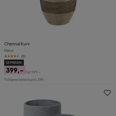
Chennai Kurv
Natur
(
2
)
SE PRISEN!
399,-
Før
599,-
Pris
Original
Tidligere laveste pris 399,-
Pris