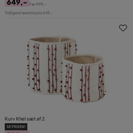
649,-
Før
999,-
Pris
Original
Tidligere laveste pris 649,-
Pris
Kurv Khel sæt af 2
SE PRISEN!