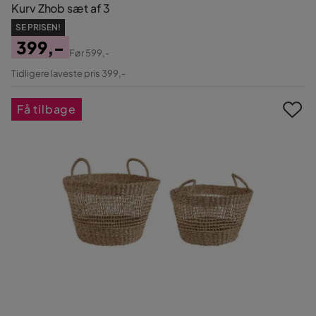
Kurv Zhob sæt af 3
SE PRISEN!
399,-
Før
599,-
Pris
Original
Tidligere laveste pris 399,-
Pris
Få tilbage