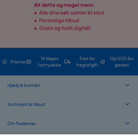
Alt dette og meget mere:
•
Alle dine køb samlet ét sted
•
Personlige tilbud
•
Gratis og fuldt digitalt
14 dages
Fast lav
Op til 20 års
Prismatch
fortrydelse
fragtafgift
garanti
Hjælp & kontakt
Sortiment & tilbud
Om Trademax