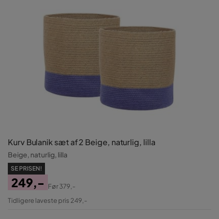
Kurv Bulanik sæt af 2 Beige, naturlig, lilla
Beige, naturlig, lilla
SE PRISEN!
249,-
Før
379,-
Pris
Original
Tidligere laveste pris 249,-
Pris