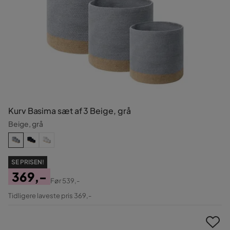
Kurv Basima sæt af 3 Beige, grå
Beige, grå
SE PRISEN!
369,-
Før
539,-
Pris
Original
Tidligere laveste pris 369,-
Pris