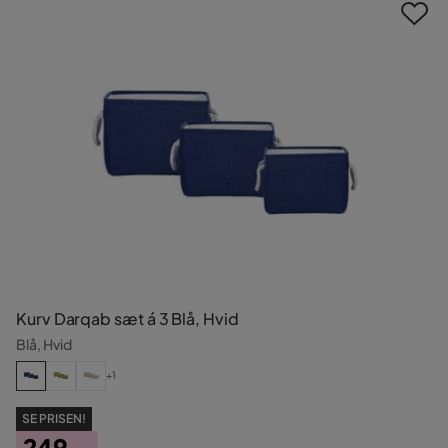
Kurv Darqab sæt á 3 Blå, Hvid
Blå, Hvid
+1
SE PRISEN!
249,-