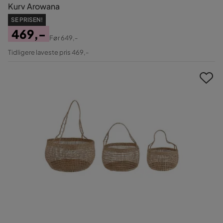
Kurv Arowana
SE PRISEN!
469,-
Før
649,-
Pris
Original
Tidligere laveste pris 469,-
Pris