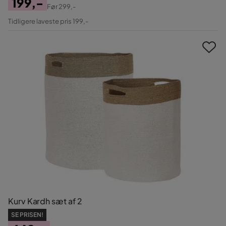
199,-
Før
299,-
Pris
Original
Tidligere laveste pris 199,-
Pris
Kurv Kardh sæt af 2
SE PRISEN!