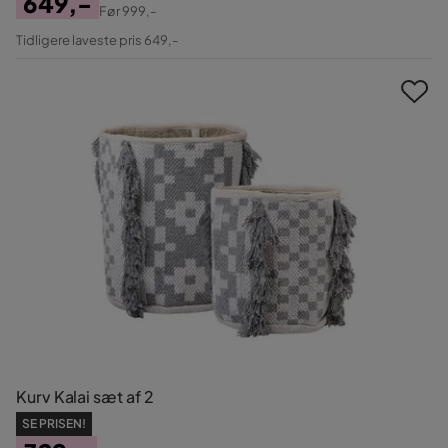
649,-
Før
999,-
Pris
Original
Tidligere laveste pris 649,-
Pris
Kurv Kalai sæt af 2
SE PRISEN!