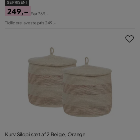
SE PRISEN!
249,-
Før
369,-
Pris
Original
Tidligere laveste pris 249,-
Pris
Kurv Silopi sæt af 2 Beige, Orange