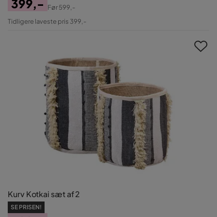
399,-
Før
599,-
Pris
Original
Tidligere laveste pris 399,-
Pris
Kurv Kotkai sæt af 2
SE PRISEN!