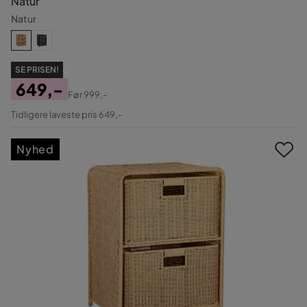
Natur
Natur
SE PRISEN!
649,-
Før
999,-
Pris
Original
Tidligere laveste pris 649,-
Pris
Nyhed