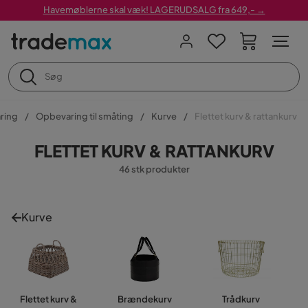
Havemøblerne skal væk! LAGERUDSALG fra 649,- →
ring
Opbevaring til småting
Kurve
Flettet kurv & rattankurv
FLETTET KURV & RATTANKURV
46 stk produkter
Kurve
Flettet kurv &
Brændekurv
Trådkurv