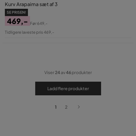
Kurv Arapaima sæt af 3
SE PRISEN!
469,-
Før
649,-
Pris
Original
Tidligere laveste pris 469,-
Pris
Viser
24
av
46
produkter
Ladd flere produkter
1
2