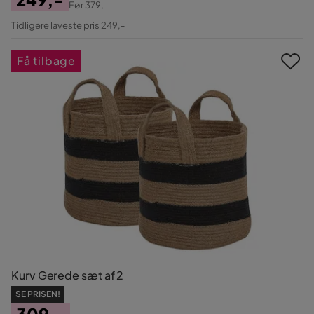
Før
379,-
Pris
Original
Tidligere laveste pris 249,-
Pris
Få tilbage
Kurv Gerede sæt af 2
SE PRISEN!
309,-