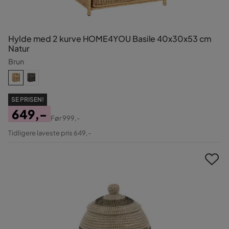
Hylde med 2 kurve HOME4YOU Basile 40x30x53 cm
Natur
Brun
SE PRISEN!
649,-
Før
999,-
Pris
Original
Tidligere laveste pris 649,-
Pris