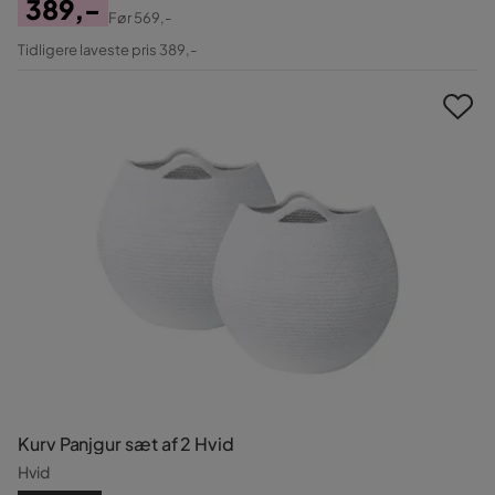
389,-
Før
569,-
Pris
Original
Tidligere laveste pris 389,-
Pris
Kurv Panjgur sæt af 2 Hvid
Hvid