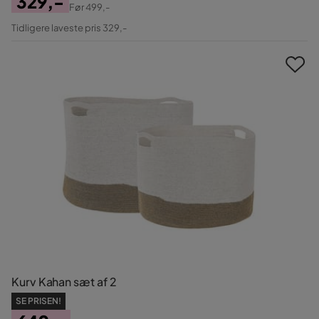
329,-
Før
499,-
Pris
Original
Tidligere laveste pris 329,-
Pris
Kurv Kahan sæt af 2
SE PRISEN!