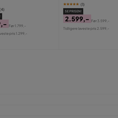
(
1
)
(
4
)
SE PRISEN!
!
2.599,-
Før
3.599,-
9,-
Pris
Original
Før
1.799,-
Tidligere laveste pris 2.599,-
al
Pris
aveste pris 1.299,-