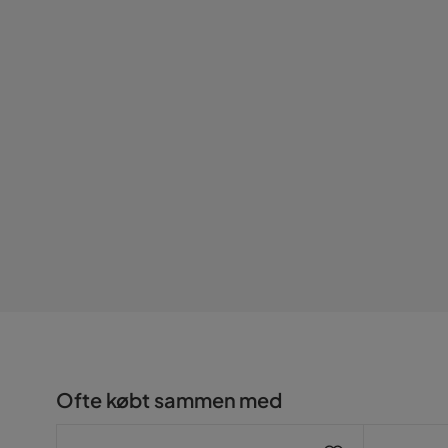
Farvenavn
Hvid Højgl
Stil
Tidløs
Serie
TULSA WM
Ofte købt sammen med