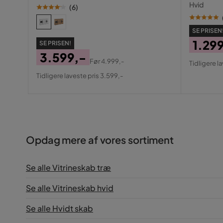
Hvid
(
6
)
SE PRISEN
1.29
SE PRISEN!
3.599,-
Pris
Origin
Før
4.999,-
Tidligere l
Pris
Original
Pris
Tidligere laveste pris 3.599,-
Pris
Opdag mere af vores sortiment
Se alle Vitrineskab træ
Se alle Vitrineskab hvid
Se alle Hvidt skab