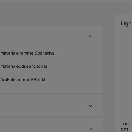
Lig
Materiale ramme
:
Spånskiva
Materialeudseende
:
Træ
Artikelnummer
:
1098113
Tore
cm