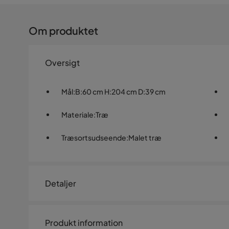
Om produktet
Oversigt
Mål
:
B:60 cm H:204 cm D:39 cm
Materiale
:
Træ
Træsortsudseende
:
Malet træ
Detaljer
Artikelnummer:
1098113
Produkt information
Størrelse