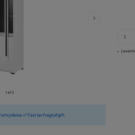
Pris
Levering
1 af 2
fortrydelse
Fast lav fragtafgift