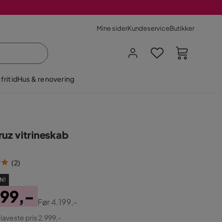
Mine sider
Kundeservice
Butikker
fritid
Hus & renovering
ruz vitrineskab
(
2
)
N!
999,-
Før
4.199,-
ginal
 laveste pris 2.999,-