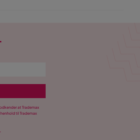
T
 godkender at Trademax
 henhold til Trademax
.