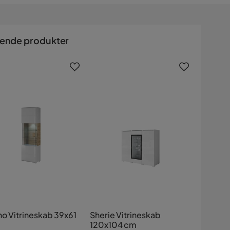
nende produkter
no Vitrineskab 39x61
Sherie Vitrineskab
120x104 cm