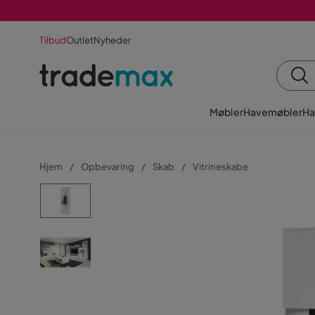
Tilbud
Outlet
Nyheder
Møbler
Havemøbler
Ha
Hjem
Opbevaring
Skab
Vitrineskabe