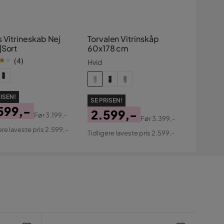
 Vitrineskab Nej
Torvalen Vitrinskåp
|Sort
60x178 cm
(
4
)
Hvid
ISEN!
SE PRISEN!
599,-
2.599,-
Før
3.199,-
Før
3.399,-
s
ginal
Pris
Original
ere laveste pris 2.599,-
Tidligere laveste pris 2.599,-
s
Pris