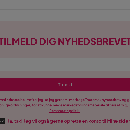
TILMELD DIG NYHEDSBREVE
Tilmeld
-mailadresse bekræfter jeg, at jeg gerne vil modtage Trademax nyhedsbrev og
nlige oplysninger, for at kunne sende markedsføringsmateriale tilpasset mig, i
Persondatapolitik
.
Ja, tak! Jeg vil også gerne oprette en konto til Mine sider