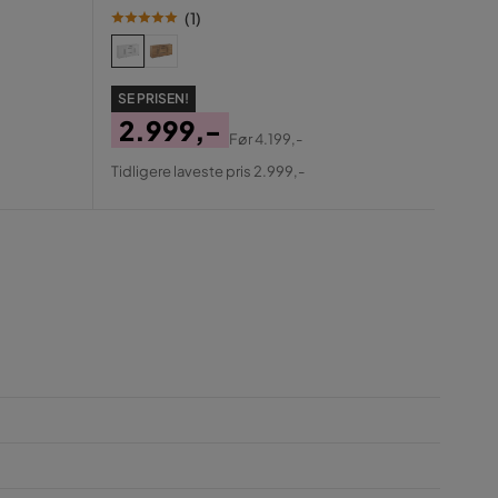
(
1
)
SE PR
SE PRISEN!
84
2.999,-
Før
4.199,-
Pris
Ori
Pris
Original
Tidlig
Tidligere laveste pris 2.999,-
Pris
Pris