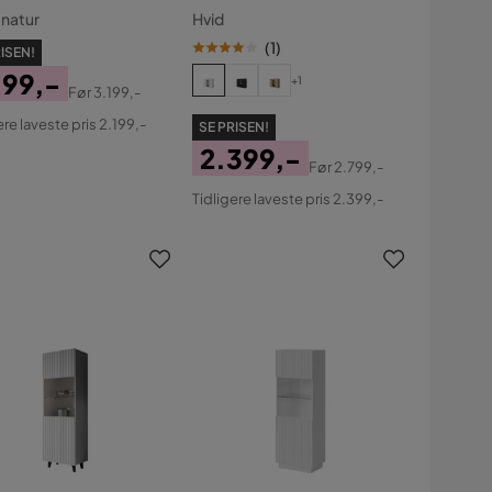
 natur
Hvid
(
1
)
ISEN!
199,-
+1
Før
3.199,-
s
ginal
ere laveste pris 2.199,-
SE PRISEN!
s
2.399,-
Før
2.799,-
Pris
Original
Tidligere laveste pris 2.399,-
Pris