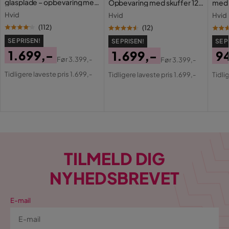
glasplade – opbevaring med
Opbevaring med skuffer 120
med 
skuffer og rum 120 cm
cm
Holl
Hvid
Hvid
Hvid
opla
(
112
)
(
12
)
SE PRISEN!
SE PRISEN!
SE P
1.699,-
1.699,-
9
Før
3.399,-
Før
3.399,-
Pris
Original
Pris
Original
Pri
Or
Tidligere laveste pris 1.699,-
Tidligere laveste pris 1.699,-
Tidli
Pris
Pris
Pri
TILMELD DIG
NYHEDSBREVET
E-mail