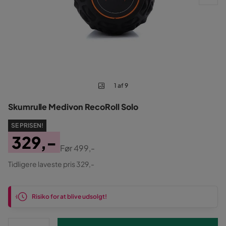
1 af 9
Skumrulle Medivon RecoRoll Solo
SE PRISEN!
329,-
Før
499,-
Pris
Original
Tidligere laveste pris 329,-
Pris
Risiko for at blive udsolgt!