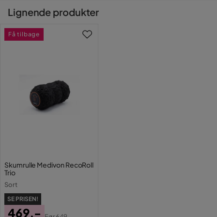
en forbedret følelse af velvære. Ergonomisk design Den
tilkommer i kassen efter du har fyldt i dine personlige
Lignende produkter
ergonomiske form på RecoRoll Solo er en anden aspekt,
oplysninger.
Kontakt kundeservice
der gør dette produkt unikt. Massagerullen er designet til
at ligge komfortabelt i hånden og glide let over kroppen.
Få tilbage
Vil du gøre din leverance enklere? Vi har flere
Dens specialdesignede form muliggør effektiv
tillægstjenester som gør din leverance endnu enklere.
selvmassage og gør det nemt at nå alle dele af kroppen.
Den optimale pasform i hånden gør det nemt at dosere
Læs vores
Handelsbetingelser
for mere information.
trykket præcist til det ønskede område, hvilket gør
massageoplevelsen personlig. Universalitet og
tilpasningsevne RecoRoll Solo er universel ikke kun på
grund af sit design, men også på grund af sine justerbare 3
forskellige vibrationsniveauer. Dette giver brugerne frihed
til at justere intensiteten af vibrationerne efter deres
personlige komfort og behov. Pålidelighed og ydeevne
Med et kraftfuldt 1200 mAh batteri giver RecoRoll Solo
længere massagesessioner uden behov for hyppige
Skumrulle Medivon RecoRoll
opladninger. Dette gør den ideel til brug derhjemme, i
Trio
fitnesscenteret eller når du rejser. Med RecoRoll Solo har
Sort
du altid et pålideligt massageapparat ved hånden, der
SE PRISEN!
hjælper dig med at slippe spændinger og slappe af.
469,-
Før
649,-