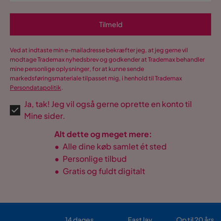
Tilmeld
Ved at indtaste min e-mailadresse bekræfter jeg, at jeg gerne vil
modtage Trademax nyhedsbrev og godkender at Trademax behandler
mine personlige oplysninger, for at kunne sende
markedsføringsmateriale tilpasset mig, i henhold til Trademax
Persondatapolitik
.
Ja, tak! Jeg vil også gerne oprette en konto til
Mine sider.
Alt dette og meget mere:
•
Alle dine køb samlet ét sted
•
Personlige tilbud
•
Gratis og fuldt digitalt
14 dages
Fast lav
Op til 20 års