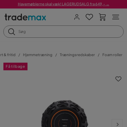
Havemøblerne skal væk! LAGERUDSALG fra 649,- →
t & fritid
Hjemmetræning
Træningsredskaber
Foam roller
Få tilbage