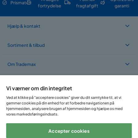
Prismatch
fortrydelse
fragtafgift
garanti
Hjælp & kontakt
Sortiment & tilbud
Om Trademax
Vi findes i flere forskellige lande
Vi værner om din integritet
Ved at klikke på "acceptere cookies" giver du dit samtykke til, at vi
gemmer cookies på din enhed for at forbedre navigationen på
hjemmesiden, analysere brugen af hjemmesiden og hjælpe os med
vores markedsføringsindsats.
Accepter cookies