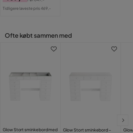
3 niveauer af vibrationsfrekvens
Pris
Original
Tidligere laveste pris 469,-
Driftstid ved fuld opladning ca. 60-100 minutter
Pris
Lindrer muskelsmerter
Giver dyb afslapning
Indbygget 1200 mAh litiumbatteri
Ofte købt sammen med
Mål og Vægt
Højde (mm): 135
Bredde (mm): 130
Vægt (kg): 0,428
Glow Stort sminkebord med
Glow Stort sminkebord –
Glow