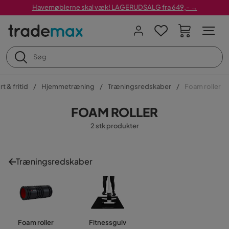
Havemøblerne skal væk! LAGERUDSALG fra 649,- →
t & fritid
Hjemmetræning
Træningsredskaber
Foam roller
FOAM ROLLER
2 stk produkter
Træningsredskaber
Foam roller
Fitnessgulv