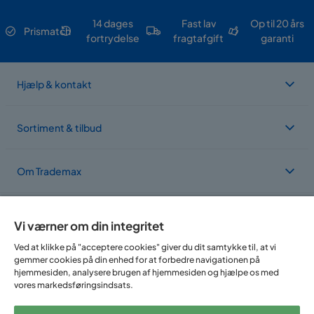
14 dages
Fast lav
Op til 20 års
Prismatch
fortrydelse
fragtafgift
garanti
Hjælp & kontakt
Sortiment & tilbud
Om Trademax
Vi findes i flere forskellige lande
Vi værner om din integritet
Ved at klikke på "acceptere cookies" giver du dit samtykke til, at vi
gemmer cookies på din enhed for at forbedre navigationen på
hjemmesiden, analysere brugen af hjemmesiden og hjælpe os med
vores markedsføringsindsats.