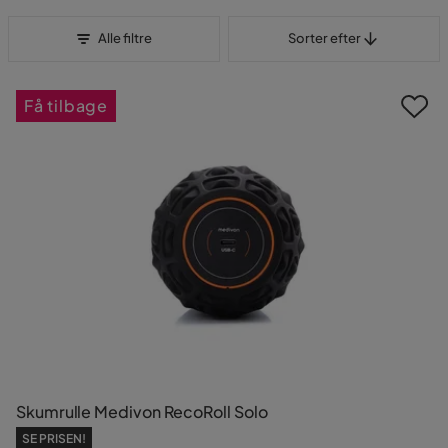
Sorter efter
Alle filtre
Sorter efter
Få tilbage
Skumrulle Medivon RecoRoll Solo
SE PRISEN!