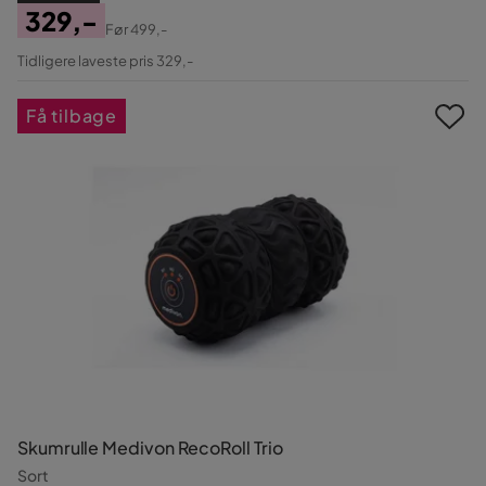
329,-
Før
499,-
Pris
Original
Tidligere laveste pris 329,-
Pris
Få tilbage
Skumrulle Medivon RecoRoll Trio
Sort