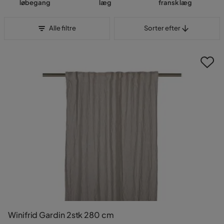
løbegang
læg
fransk læg
Sorter efter
Alle filtre
Sorter efter
Winifrid Gardin 2stk 280 cm