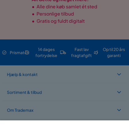
•
Alle dine køb samlet ét sted
•
Personlige tilbud
•
Gratis og fuldt digitalt
14 dages
Fast lav
Op til 20 års
Prismatch
fortrydelse
fragtafgift
garanti
Hjælp & kontakt
Sortiment & tilbud
Om Trademax