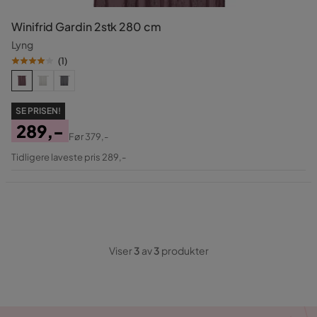
Winifrid Gardin 2stk 280 cm
Lyng
(
1
)
SE PRISEN!
289,-
Før
379,-
Pris
Original
Tidligere laveste pris 289,-
Pris
Viser
3
av
3
produkter