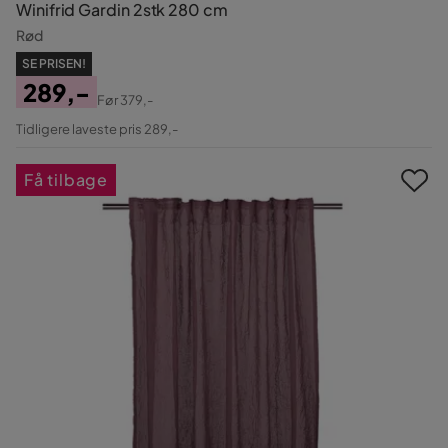
Winifrid Gardin 2stk 280 cm
Rød
SE PRISEN!
289,-
Før
379,-
Pris
Original
Tidligere laveste pris 289,-
Pris
Få tilbage