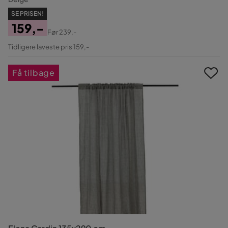
SE PRISEN!
159,-
Før
239,-
Pris
Original
Tidligere laveste pris 159,-
Pris
Få tilbage