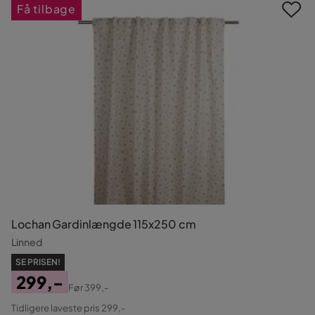
Få tilbage
Lochan Gardinlængde 115x250 cm
Linned
SE PRISEN!
299,-
Før
399,-
Pris
Original
Tidligere laveste pris 299,-