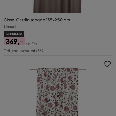
Sissel Gardinlængde 135x250 cm
Linned
SE PRISEN!
369,-
Før
499,-
Pris
Original
Tidligere laveste pris 369,-
Pris