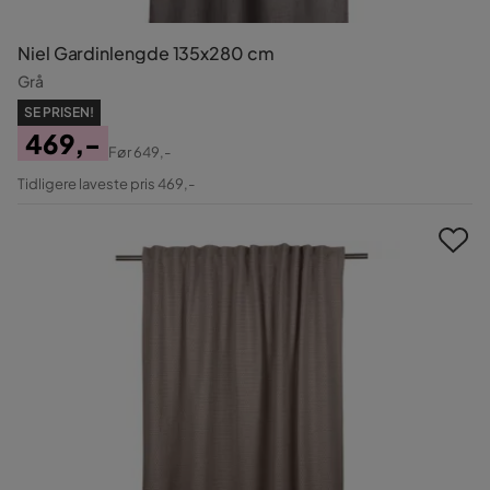
Niel Gardinlengde 135x280 cm
Grå
SE PRISEN!
469,-
Før
649,-
Pris
Original
Tidligere laveste pris 469,-
Pris