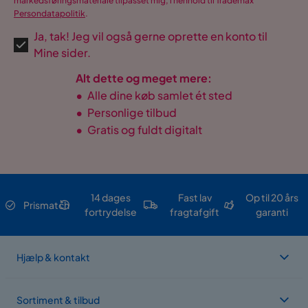
markedsføringsmateriale tilpasset mig, i henhold til Trademax
Persondatapolitik
.
Ja, tak! Jeg vil også gerne oprette en konto til
Mine sider.
Alt dette og meget mere:
•
Alle dine køb samlet ét sted
•
Personlige tilbud
•
Gratis og fuldt digitalt
14 dages
Fast lav
Op til 20 års
Prismatch
fortrydelse
fragtafgift
garanti
Hjælp & kontakt
Sortiment & tilbud