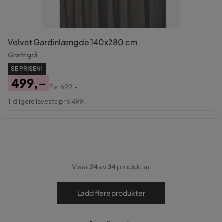
Velvet Gardinlængde 140x280 cm
Grafitgrå
SE PRISEN!
499,-
Før
699,-
Pris
Original
Tidligere laveste pris 499,-
Pris
Viser
24
av
34
produkter
Ladd flere produkter