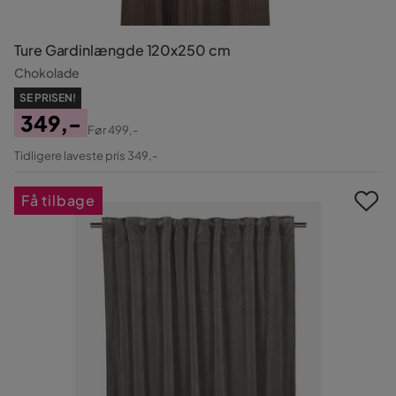
Ture Gardinlængde 120x250 cm
Chokolade
SE PRISEN!
349,-
Før
499,-
Pris
Original
Tidligere laveste pris 349,-
Pris
Få tilbage