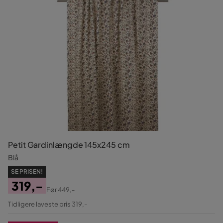
Petit Gardinlængde 145x245 cm
Blå
SE PRISEN!
319,-
Før
449,-
Pris
Original
Tidligere laveste pris 319,-
Pris