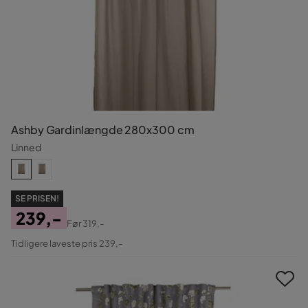
Ashby Gardinlængde 280x300 cm
Linned
SE PRISEN!
239,-
Før
319,-
Pris
Original
Tidligere laveste pris 239,-
Pris