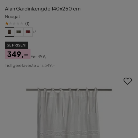
Alan Gardinlængde 140x250 cm
Nougat
(
1
)
+8
SE PRISEN!
349,-
Før
499,-
Pris
Original
Tidligere laveste pris 349,-
Pris