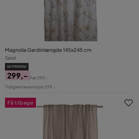
Magnolia Gardinlængde 145x245 cm
Sand
SE PRISEN!
299,-
Før
399,-
Pris
Original
Tidligere laveste pris 299,-
Pris
Få tilbage