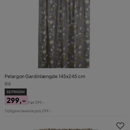
Pelargon Gardinlængde 145x245 cm
Blå
SE PRISEN!
299,-
Før
399,-
Pris
Original
Tidligere laveste pris 299,-
Pris