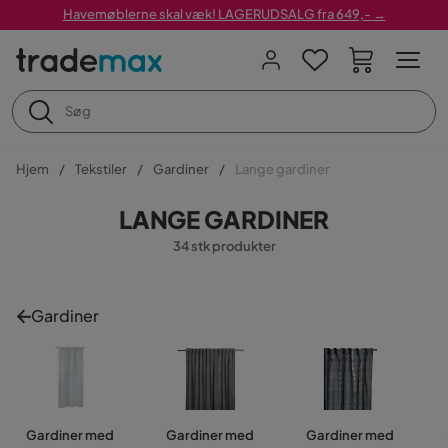
Havemøblerne skal væk! LAGERUDSALG fra 649,- →
Hjem
Tekstiler
Gardiner
Lange gardiner
LANGE GARDINER
34 stk produkter
Gardiner
Gardiner med
Gardiner med
Gardiner med