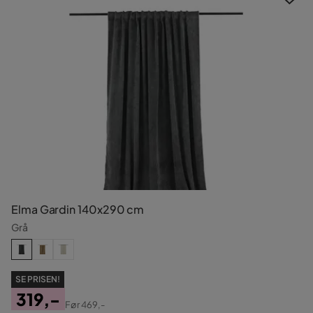
Elma Gardin 140x290 cm
Grå
SE PRISEN!
319,-
Før
469,-