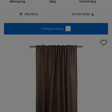
løbegang
læg
fransk læg
Sorter efter
Alle filtre
Sorter efter
Hurtig levering