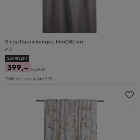
Vinga Gardinlængde 135x280 cm
Grå
SE PRISEN!
399,-
Før
549,-
Pris
Original
Tidligere laveste pris 399,-
Pris