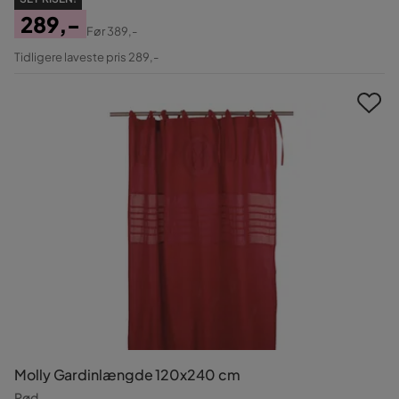
289,-
Før
389,-
Pris
Original
Tidligere laveste pris 289,-
Pris
Molly Gardinlængde 120x240 cm
Rød