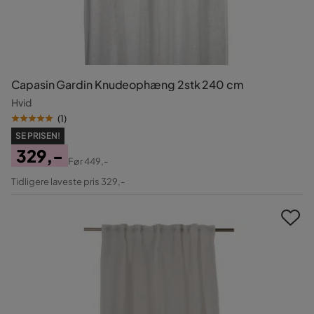
Capasin Gardin Knudeophæng 2stk 240 cm
Hvid
(
1
)
SE PRISEN!
329,-
Før
449,-
Pris
Original
Tidligere laveste pris 329,-
Pris