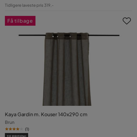
Pris
Original
Tidligere laveste pris 319,-
Pris
Få tilbage
Kaya Gardin m. Kouser 140x290 cm
Brun
(
1
)
SE PRISEN!