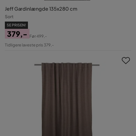
Jeff Gardinlængde 135x280 cm
Sort
SE PRISEN!
379,-
Før
499,-
Pris
Original
Tidligere laveste pris 379,-
Pris