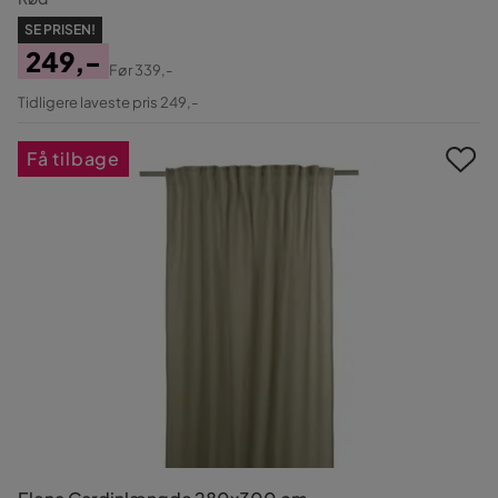
SE PRISEN!
249,-
Før
339,-
Pris
Original
Tidligere laveste pris 249,-
Pris
Få tilbage