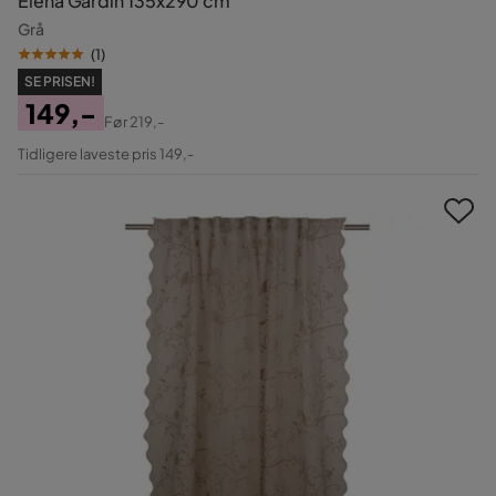
Elena Gardin 135x290 cm
Grå
(
1
)
SE PRISEN!
149,-
Før
219,-
Pris
Original
Tidligere laveste pris 149,-
Pris