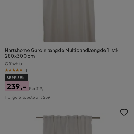
Hartshome Gardinlængde Multibandlængde 1-stk
280x300 cm
Off white
(
1
)
SE PRISEN!
239,-
Før
319,-
Pris
Original
Tidligere laveste pris 239,-
Pris