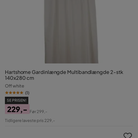
Hartshome Gardinlængde Multibandlængde 2-stk
140x280 cm
Off white
(
1
)
SE PRISEN!
229,-
Før
299,-
Pris
Original
Tidligere laveste pris 229,-
Pris