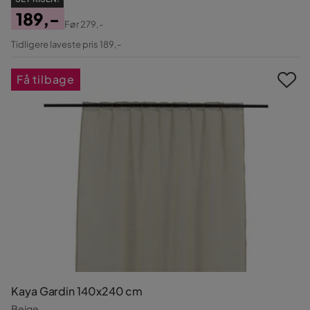
189,-
Før
279,-
Pris
Original
Tidligere laveste pris 189,-
Pris
Få tilbage
Kaya Gardin 140x240 cm
Beige