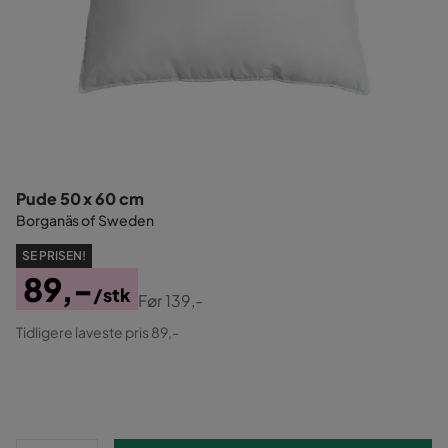
Pude 50 x 60 cm
Borganäs of Sweden
SE PRISEN!
89,-
/stk
Før
139,-
Pris
Original
Tidligere laveste pris 89,-
Pris