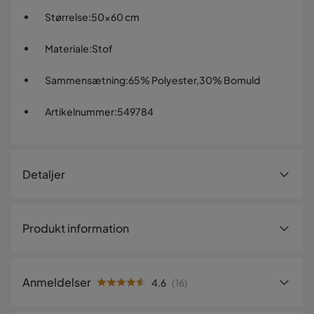
Størrelse
:
50x60 cm
Materiale
:
Stof
Sammensætning
:
65% Polyester,30% Bomuld
Artikelnummer
:
549784
Detaljer
Artikelnummer:
549784
Produkt information
Størrelse
Bredde
60 cm
Anmeldelser
4.6
(
16
)
Længde
50 cm
5
☆