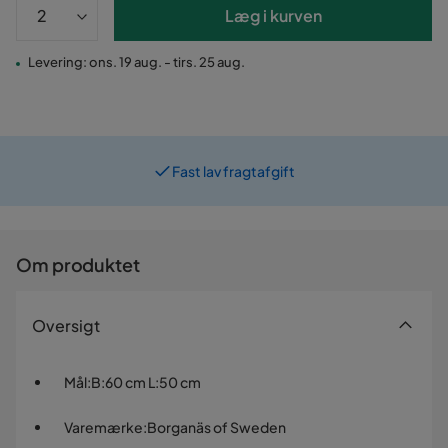
Læg i kurven
Levering: ons. 19 aug. - tirs. 25 aug.
Fast lav fragtafgift
Prismatch
Om produktet
Oversigt
Mål
:
B:60 cm L:50 cm
Varemærke
:
Borganäs of Sweden