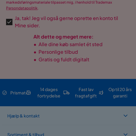
markedsføringsmateriale tilpasset mig, i henhold til Trademax
Persondatapolitik
.
Ja, tak! Jeg vil også gerne oprette en konto til
Mine sider.
Alt dette og meget mere:
•
Alle dine køb samlet ét sted
•
Personlige tilbud
•
Gratis og fuldt digitalt
14 dages
Fast lav
Op til 20 års
Prismatch
fortrydelse
fragtafgift
garanti
Hjælp & kontakt
Sortiment & tilbud