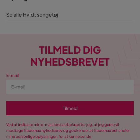
FA
Se alle Hvidt sengetøj
3 år siden
Therese Å
TÅ
TILMELD DIG
3 år siden
NYHEDSBREVET
Vis flere anmeldelser
E-mail
Verified by Trustvoice
Tilmeld
Ved at indtaste min e-mailadresse bekræfter jeg, at jeg gerne vil
modtage Trademax nyhedsbrev og godkender at Trademax behandler
mine personlige oplysninger, for at kunne sende