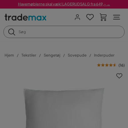
Havemøblerne skal væk! LAGERUDSALG fra 649,- →
Hjem
Tekstiler
Sengetøj
Sovepude
Inderpuder
(
16
)