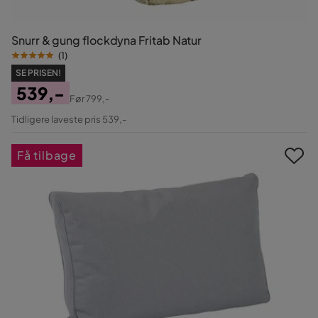
Snurr & gung flockdyna Fritab Natur
(
1
)
SE PRISEN!
539,-
Før
799,-
Pris
Original
Tidligere laveste pris 539,-
Pris
Få tilbage