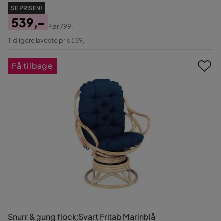
SE PRISEN!
539,-
Før
799,-
Pris
Original
Tidligere laveste pris 539,-
Pris
Få tilbage
Snurr & gung flock:Svart Fritab Marinblå