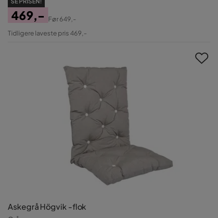
SE PRISEN!
469,-
Før
649,-
Pris
Original
Tidligere laveste pris 469,-
Pris
Askegrå Högvik -flok