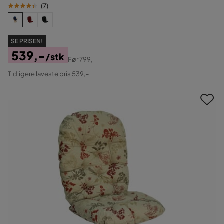
(
7
)
SE PRISEN!
539,-
/stk
Før
799,-
Pris
Original
Tidligere laveste pris 539,-
Pris