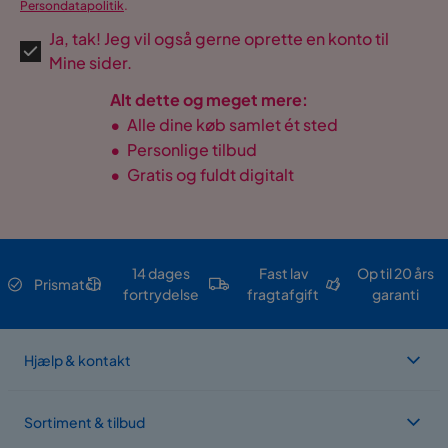
Persondatapolitik
.
Ja, tak! Jeg vil også gerne oprette en konto til
Mine sider.
Alt dette og meget mere:
•
Alle dine køb samlet ét sted
•
Personlige tilbud
•
Gratis og fuldt digitalt
14 dages
Fast lav
Op til 20 års
Prismatch
fortrydelse
fragtafgift
garanti
Hjælp & kontakt
Sortiment & tilbud