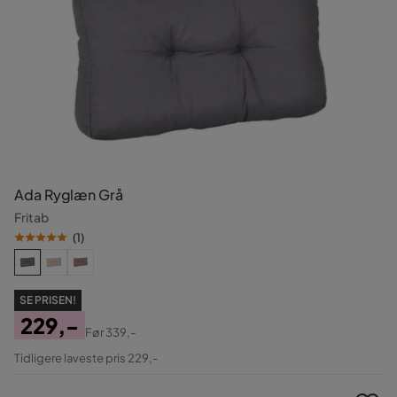
Ada Ryglæn Grå
Fritab
(
1
)
SE PRISEN!
229,-
Før
339,-
Pris
Original
Tidligere laveste pris 229,-
Pris