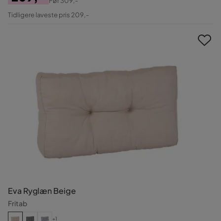
Før
309,-
Pris
Original
Tidligere laveste pris 209,-
Pris
Eva Ryglæn Beige
Fritab
+1