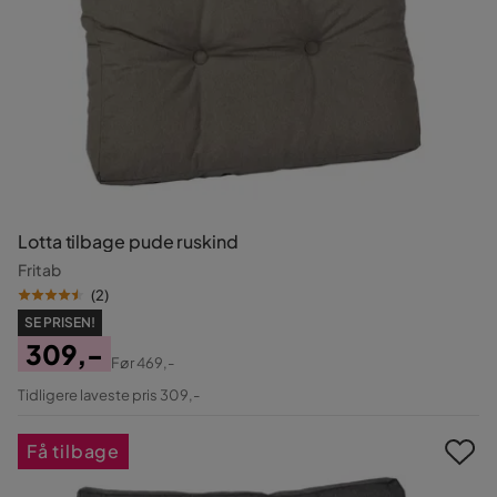
Lotta tilbage pude ruskind
Fritab
(
2
)
SE PRISEN!
309,-
Før
469,-
Pris
Original
Tidligere laveste pris 309,-
Pris
Få tilbage