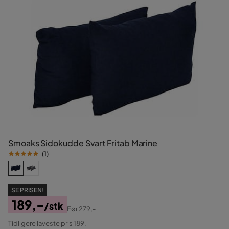
Smoaks Sidokudde Svart Fritab Marine
(
1
)
SE PRISEN!
189,-
/stk
Før
279,-
Pris
Original
Tidligere laveste pris 189,-