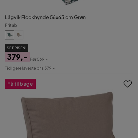
Lågvik Flockhynde 56x63 cm Grøn
Fritab
SE PRISEN!
379,-
Før
569,-
Pris
Original
Tidligere laveste pris 379,-
Pris
Få tilbage