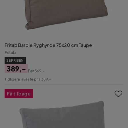
Fritab Barbie Ryghynde 75x20 cm Taupe
Fritab
SE PRISEN!
389,-
Før
569,-
Pris
Original
Tidligere laveste pris 389,-
Pris
Få tilbage