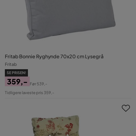
Fritab Bonnie Ryghynde 70x20 cm Lysegrå
Fritab
SE PRISEN!
359,-
Før
539,-
Pris
Original
Tidligere laveste pris 359,-
Pris