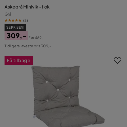
Askegrå Minivik -flok
Grå
(
2
)
SE PRISEN!
309,-
Før
469,-
Pris
Original
Tidligere laveste pris 309,-
Pris
Få tilbage