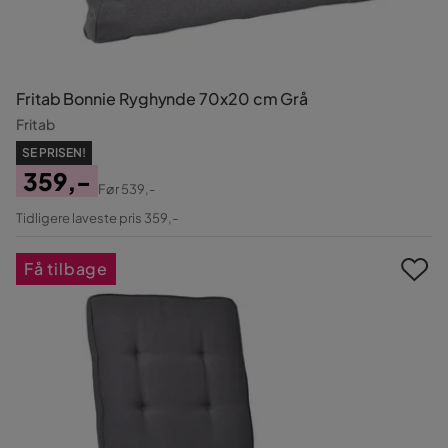
Fritab Bonnie Ryghynde 70x20 cm Grå
Fritab
SE PRISEN!
359,-
Før
539,-
Pris
Original
Tidligere laveste pris 359,-
Pris
Få tilbage