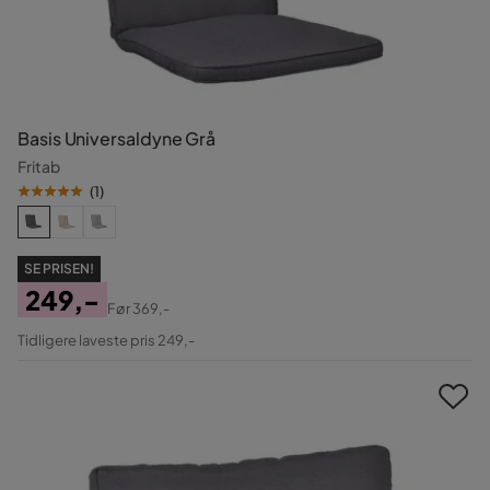
Basis Universaldyne Grå
Fritab
(
1
)
SE PRISEN!
249,-
Før
369,-
Pris
Original
Tidligere laveste pris 249,-
Pris