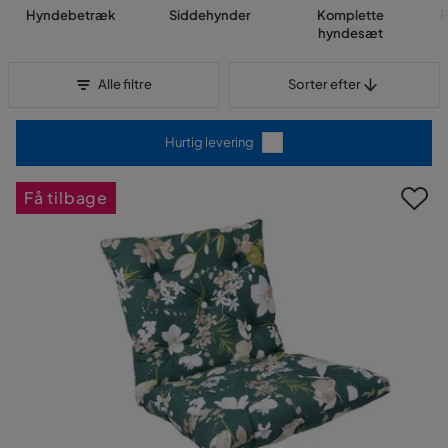
Hyndebetræk
Siddehynder
Komplette
P
hyndesæt
Sorter efter
Alle filtre
Sorter efter
Hurtig levering
Få tilbage