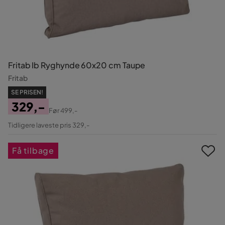
Fritab Ib Ryghynde 60x20 cm Taupe
Fritab
SE PRISEN!
329,-
Før
499,-
Pris
Original
Tidligere laveste pris 329,-
Pris
Få tilbage