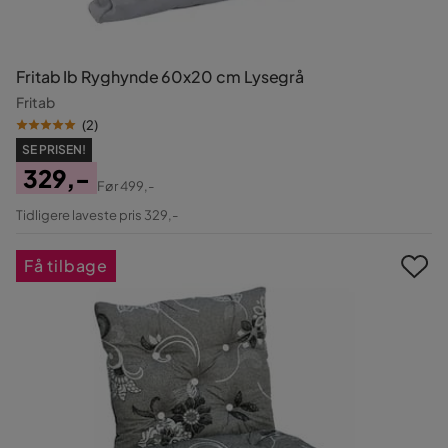
Fritab Ib Ryghynde 60x20 cm Lysegrå
Fritab
(
2
)
SE PRISEN!
329,-
Før
499,-
Pris
Original
Tidligere laveste pris 329,-
Pris
Få tilbage