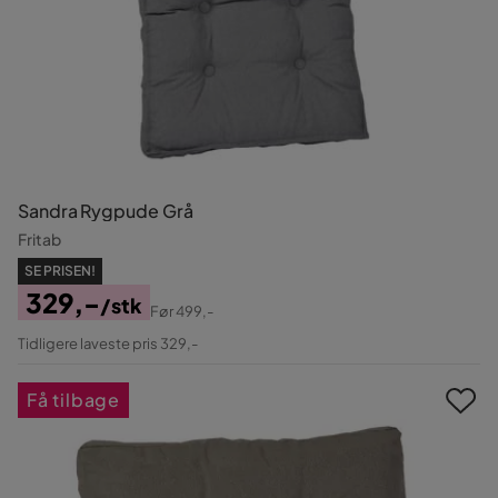
Sandra Rygpude Grå
Fritab
SE PRISEN!
329,-
/stk
Før
499,-
Pris
Original
Tidligere laveste pris 329,-
Pris
Få tilbage