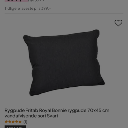
Pris
Original
Tidligere laveste pris 399,-
Pris
Rygpude Fritab Royal Bonnie rygpude 70x45 cm
vandafvisende sort Svart
(
1
)