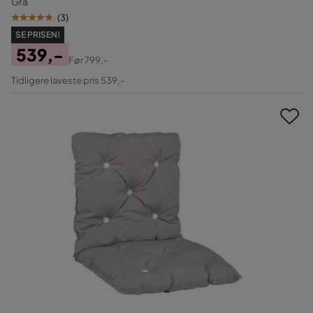
Grå
(
3
)
SE PRISEN!
539,-
Før
799,-
Pris
Original
Tidligere laveste pris 539,-
Pris