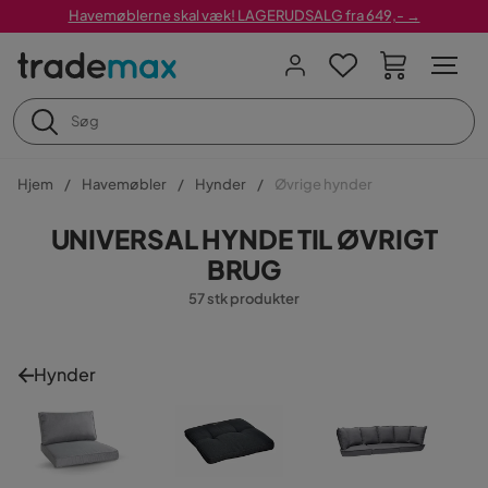
Havemøblerne skal væk! LAGERUDSALG fra 649,- →
Hjem
Havemøbler
Hynder
Øvrige hynder
UNIVERSAL HYNDE TIL ØVRIGT
BRUG
57 stk produkter
Hynder