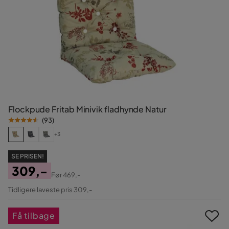
Flockpude Fritab Minivik fladhynde Natur
(
93
)
+3
SE PRISEN!
309,-
Før
469,-
Pris
Original
Tidligere laveste pris 309,-
Pris
Få tilbage