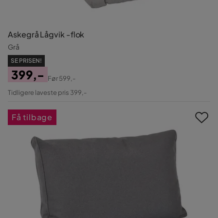
Askegrå Lågvik -flok
Grå
SE PRISEN!
399,-
Før
599,-
Pris
Original
Tidligere laveste pris 399,-
Pris
Få tilbage