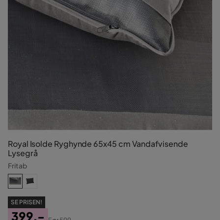
Royal Isolde Ryghynde 65x45 cm Vandafvisende
Lysegrå
Fritab
SE PRISEN!
399,-
Før
599,-