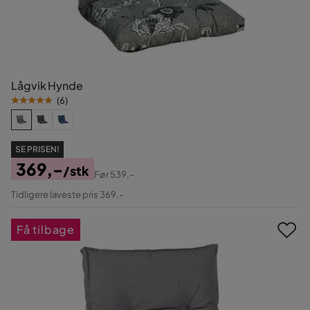
Lågvik Hynde
(
6
)
SE PRISEN!
369,-
/stk
Før
539,-
Pris
Original
Tidligere laveste pris 369,-
Pris
Få tilbage