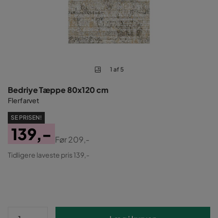
1 af 5
Bedriye Tæppe 80x120 cm
Flerfarvet
SE PRISEN!
139,-
Før
209,-
Pris
Original
Tidligere laveste pris 139,-
Pris