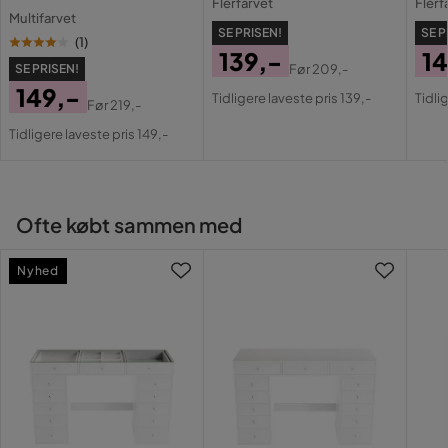
Flerfarvet
Flerf
Multifarvet
SE PRISEN!
SE P
Serie
Bedriye
(
1
)
139,-
14
SE PRISEN!
Før
209,-
Pris
Original
Pri
Or
149,-
Tidligere laveste pris 139,-
Tidli
Før
219,-
Pris
Pri
Pris
Original
Tidligere laveste pris 149,-
Pris
Ofte købt sammen med
Nyhed