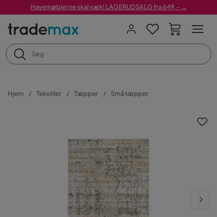
Havemøblerne skal væk! LAGERUDSALG fra 649,- →
Hjem
Tekstiler
Tæpper
Små tæpper