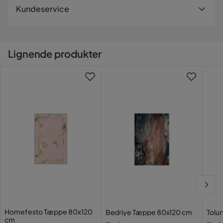
Levering
Kundeservice
Længde
120 cm
Vi leverer altid varene hjem til dig. Mindre leveranser kan
blive sendt til et udleveringssted nær dig. En fragtafgift
Størrelse
80x120 cm
tilkommer i kassen efter du har fyldt i dine personlige
Lignende produkter
oplysninger.
Kontakt kundeservice
Materiale
Vil du gøre din leverance enklere? Vi har flere
tillægstjenester som gør din leverance endnu enklere.
Sammensætning
100% polyester
Læs vores
Handelsbetingelser
for mere information.
Materialetype
Polyester
Andet
Farve
Flerfarvet
Form
Rektangulære
Farvenavn
Flerfärgad
Homefesto Tæppe 80x120
Bedriye Tæppe 80x120 cm
Tolu
cm
Stil
Skandinavisk