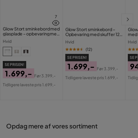
7
Glow Stort sminkebord med
Glow Stort sminkebord –
Glow
glasplade – opbevaring med
Opbevaring med skuffer 120
med 
skuffer og rum 120 cm
cm
Holl
Hvid
Hvid
Hvid
opla
(
12
)
SE PRISEN!
SE P
1.699,-
9
SE PRISEN!
Før
3.399,-
1.699,-
Pris
Original
Pri
Or
Før
3.399,-
Tidligere laveste pris 1.699,-
Tidli
Pris
Original
Pris
Pri
Tidligere laveste pris 1.699,-
Pris
Opdag mere af vores sortiment