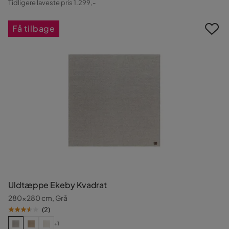
Tidligere laveste pris 1.299,-
Pris
Få tilbage
Uldtæppe Ekeby Kvadrat
280x280 cm, Grå
(
2
)
+1