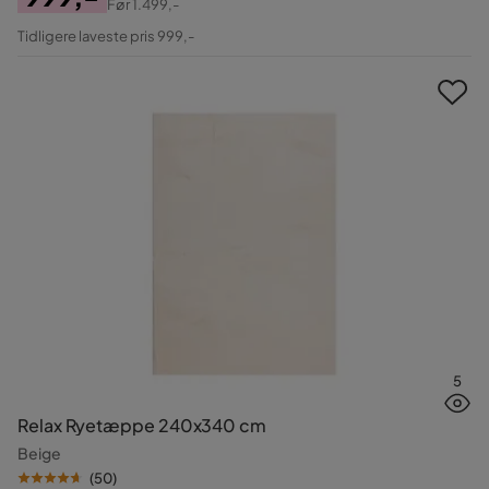
Før
1.499,-
Pris
Original
Tidligere laveste pris 999,-
Pris
5
Relax Ryetæppe 240x340 cm
Beige
(
50
)