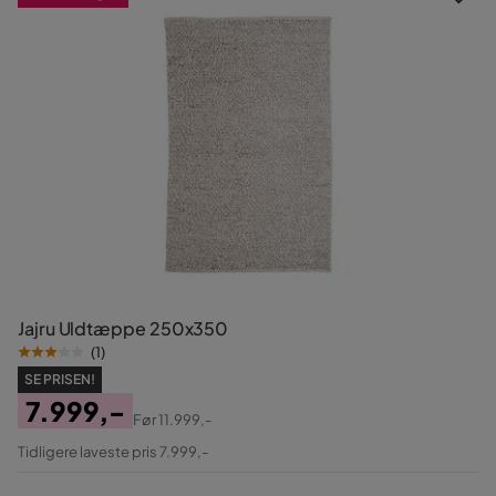
Jajru Uldtæppe 250x350
(
1
)
SE PRISEN!
7.999,-
Før
11.999,-
Pris
Original
Tidligere laveste pris 7.999,-
Pris