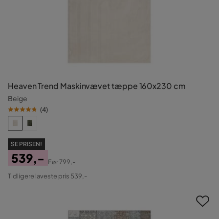
Heaven Trend Maskinvævet tæppe 160x230 cm
Beige
(
4
)
SE PRISEN!
539,-
Før
799,-
Pris
Original
Tidligere laveste pris 539,-
Pris