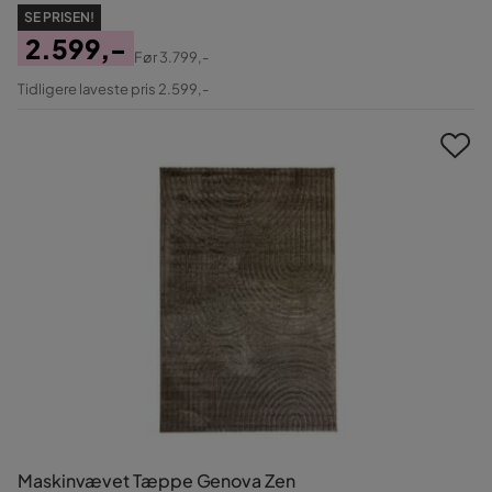
SE PRISEN!
2.599,-
Før
3.799,-
Pris
Original
Tidligere laveste pris 2.599,-
Pris
Maskinvævet Tæppe Genova Zen