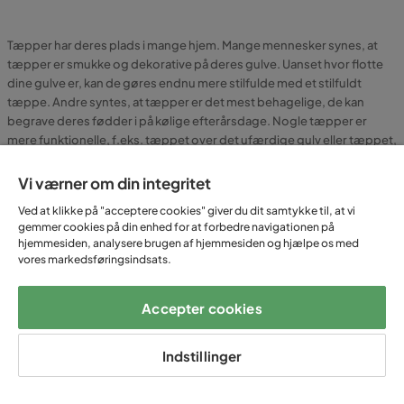
Tæpper har deres plads i mange hjem. Mange mennesker synes, at
tæpper er smukke og dekorative på deres gulve. Uanset hvor flotte
dine gulve er, kan de gøres endnu mere stilfulde med et stilfuldt
tæppe. Andre syntes, at tæpper er det mest behagelige, de kan
begrave deres fødder i på kølige efterårsdage. Nogle tæpper er
mere funktionelle, f.eks. tæppet over det ufærdige gulv eller tæppet,
der ligger på badeværelset og forhindrer, at der dannes våde
vandpytter. Hos Trademax har vi billige tæpper, der er billige uden at
Vi værner om din integritet
være af ringere kvalitet. Der er et tæppe til alle. Velkommen til
Ved at klikke på "acceptere cookies" giver du dit samtykke til, at vi
Trademax!
gemmer cookies på din enhed for at forbedre navigationen på
hjemmesiden, analysere brugen af hjemmesiden og hjælpe os med
vores markedsføringsindsats.
Pryd hjemmet med flotte tæpper fra
Trademax
Accepter cookies
Hvad betyder "håret", når man taler om et
Indstillinger
tæppe?
På et tæppe er håret de fibre, der stikker ud af tæppet. På mange