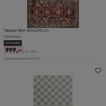
Tæppe Yelvi 160x230 cm
Rød/beige
SE PRISEN!
999,-
Før
1.299,-
Pris
Original
Tidligere laveste pris 999,-
Pris