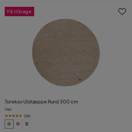
Pris
Få tilbage
Torekov Uldtæppe Rund 300 cm
Hør
(
16
)