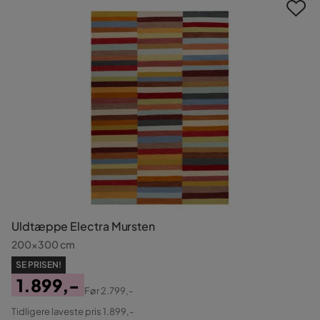
Uldtæppe Electra Mursten
200x300 cm
SE PRISEN!
1.899,-
Før
2.799,-
Pris
Original
Tidligere laveste pris 1.899,-