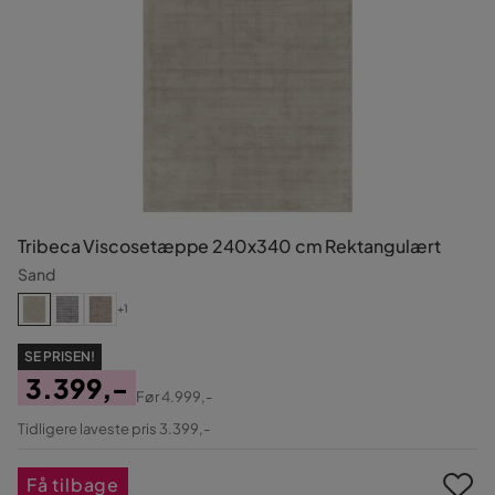
Tribeca Viscosetæppe 240x340 cm Rektangulært
Sand
+1
SE PRISEN!
3.399,-
Før
4.999,-
Pris
Original
Tidligere laveste pris 3.399,-
Pris
Få tilbage