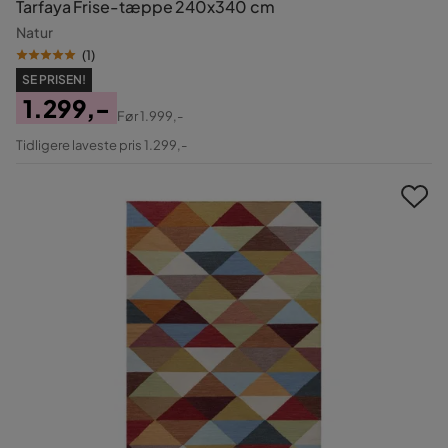
Tarfaya Frise-tæppe 240x340 cm
Natur
(
1
)
SE PRISEN!
1.299,-
Før
1.999,-
Pris
Original
Tidligere laveste pris 1.299,-
Pris