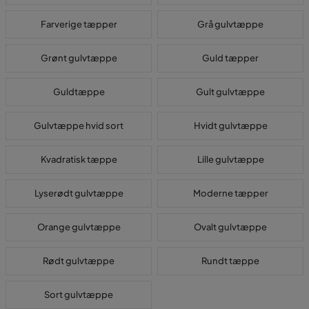
Farverige tæpper
Grå gulvtæppe
Grønt gulvtæppe
Guld tæpper
Guldtæppe
Gult gulvtæppe
Gulvtæppe hvid sort
Hvidt gulvtæppe
Kvadratisk tæppe
Lille gulvtæppe
Lyserødt gulvtæppe
Moderne tæpper
Orange gulvtæppe
Ovalt gulvtæppe
Rødt gulvtæppe
Rundt tæppe
Sort gulvtæppe