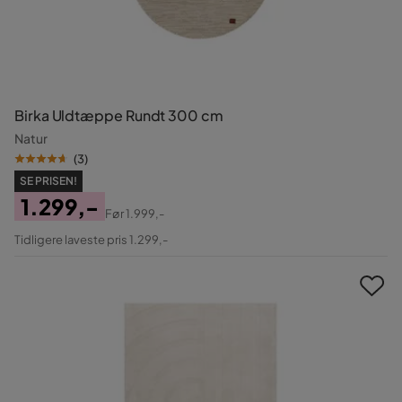
Birka Uldtæppe Rundt 300 cm
Natur
(
3
)
SE PRISEN!
1.299,-
Før
1.999,-
Pris
Original
Tidligere laveste pris 1.299,-
Pris