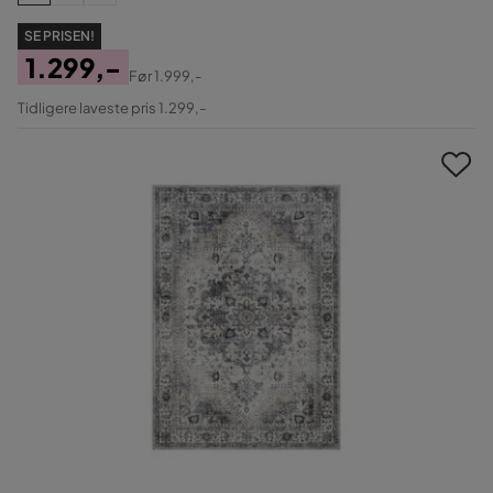
SE PRISEN!
1.299,-
Før
1.999,-
Pris
Original
Tidligere laveste pris 1.299,-
Pris