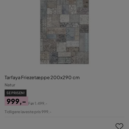
Tarfaya Friezetæppe 200x290 cm
Natur
SE PRISEN!
999,-
Før
1.499,-
Pris
Original
Tidligere laveste pris 999,-
Pris