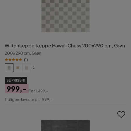
Wiltontæppe tæppe Hawaii Chess 200x290 cm, Grøn
200x290 cm, Grøn
(
1
)
+2
SE PRISEN!
999,-
Før
1.499,-
Pris
Original
Tidligere laveste pris 999,-
Pris