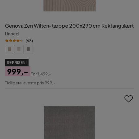
Genova Zen Wilton-tæppe 200x290 cm Rektangulært
Linned
(
63
)
SE PRISEN!
999,-
Før
1.499,-
Pris
Original
Tidligere laveste pris 999,-
Pris