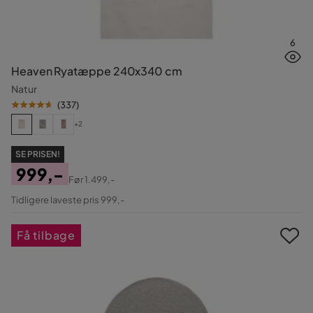
6
Heaven Ryatæppe 240x340 cm
Natur
(
337
)
+2
SE PRISEN!
999,-
Før
1.499,-
Pris
Original
Tidligere laveste pris 999,-
Pris
Få tilbage