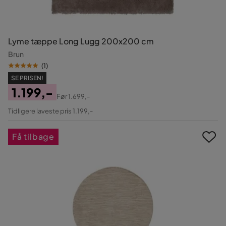
Lyme tæppe Long Lugg 200x200 cm
Brun
(
1
)
SE PRISEN!
1.199,-
Før
1.699,-
Pris
Original
Tidligere laveste pris 1.199,-
Pris
Få tilbage