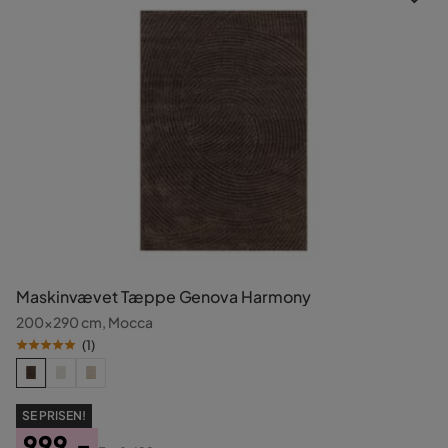
Maskinvævet Tæppe Genova Harmony
200x290 cm, Mocca
(
1
)
SE PRISEN!
999,-