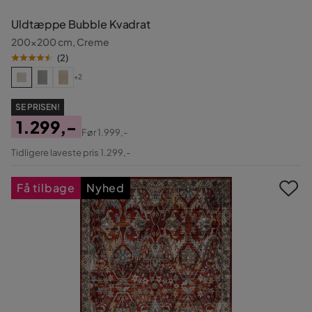
Uldtæppe Bubble Kvadrat
200x200 cm, Creme
(
2
)
+2
SE PRISEN!
1.299,-
Før
1.999,-
Pris
Original
Tidligere laveste pris 1.299,-
Pris
Få tilbage
Nyhed