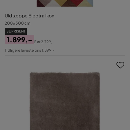
Uldtæppe Electra Ikon
200x300 cm
SE PRISEN!
1.899,-
Før
2.799,-
Pris
Original
Tidligere laveste pris 1.899,-
Pris