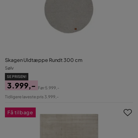
Skagen Uldtæppe Rundt 300 cm
Sølv
SE PRISEN!
3.999,-
Før
5.999,-
Pris
Original
Tidligere laveste pris 3.999,-
Pris
Få tilbage