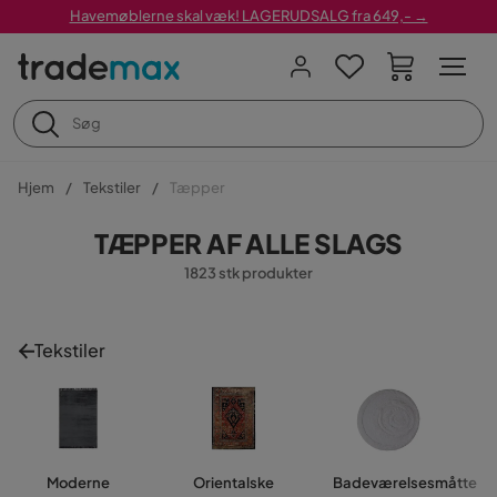
Havemøblerne skal væk! LAGERUDSALG fra 649,- →
Hjem
Tekstiler
Tæpper
TÆPPER AF ALLE SLAGS
1823 stk produkter
Tekstiler
Moderne
Orientalske
Badeværelsesmåtte