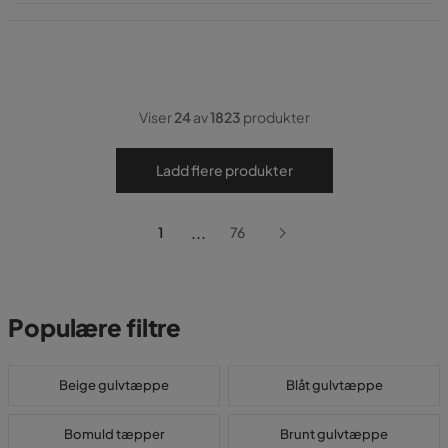
Pris
Viser
24
av
1823
produkter
Ladd flere produkter
...
1
76
Populære filtre
Beige gulvtæppe
Blåt gulvtæppe
Bomuld tæpper
Brunt gulvtæppe