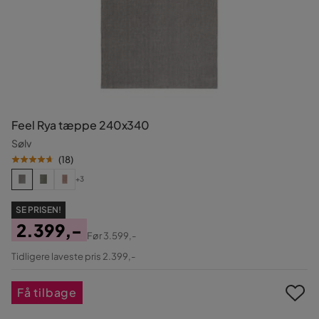
Feel Rya tæppe 240x340
Sølv
(
18
)
+3
SE PRISEN!
2.399,-
Før
3.599,-
Pris
Original
Tidligere laveste pris 2.399,-
Pris
Få tilbage