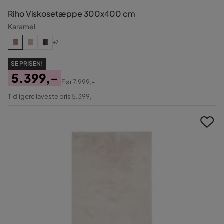
Riho Viskosetæppe 300x400 cm
Karamel
+7
SE PRISEN!
5.399,-
Før
7.999,-
Pris
Original
Tidligere laveste pris 5.399,-
Pris