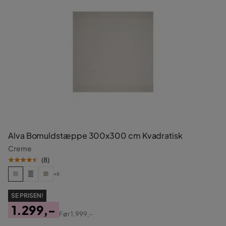
Alva Bomuldstæppe 300x300 cm Kvadratisk
Creme
(
8
)
+6
SE PRISEN!
1.299,-
Før
1.999,-
Pris
Original