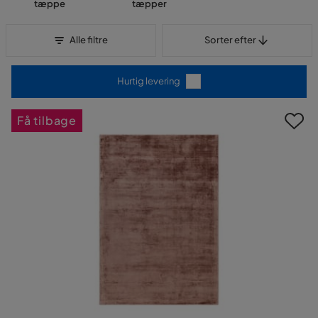
tæppe
tæpper
Sorter efter
Alle filtre
Sorter efter
Hurtig levering
Få tilbage