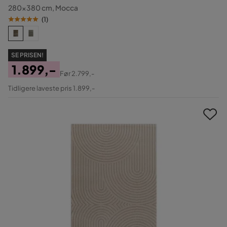
280x380 cm, Mocca
(
1
)
SE PRISEN!
1.899,-
Før
2.799,-
Pris
Original
Tidligere laveste pris 1.899,-
Pris