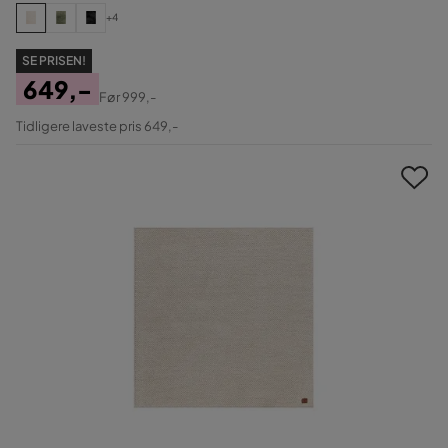
+4
SE PRISEN!
649,-
Før
999,-
Pris
Original
Tidligere laveste pris 649,-
Pris