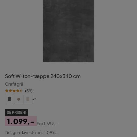
Soft Wilton-tæppe 240x340 cm
Grafitgrå
(
59
)
+2
SE PRISEN!
1.099,-
Før
1.699,-
Pris
Original
Tidligere laveste pris 1.099,-