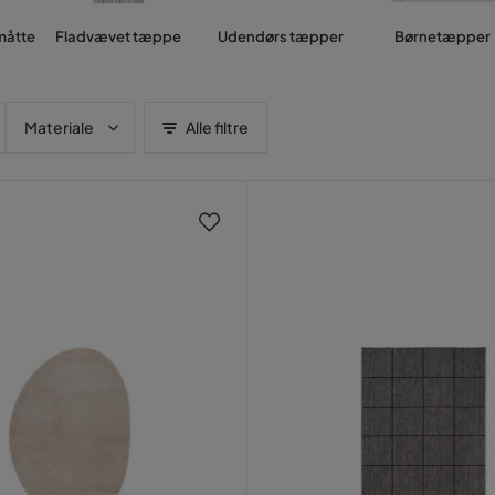
måtte
Fladvævet tæppe
Udendørs tæpper
Børnetæpper
Materiale
Alle filtre