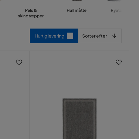
Pels &
Hall måtte
Ryatæpper
skindtæpper
Sorter efter
Hurtig levering
Sorter efter