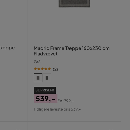
 tæppe
Madrid Frame Tæppe 160x230 cm
Fladvævet
Grå
(
2
)
SE PRISEN!
539,-
Før
799,-
Pris
Original
Tidligere laveste pris 539,-
Pris