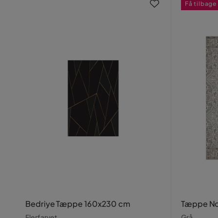
Få tilbage
Bedriye Tæppe 160x230 cm
Tæppe No
Flerfarvet
Grå