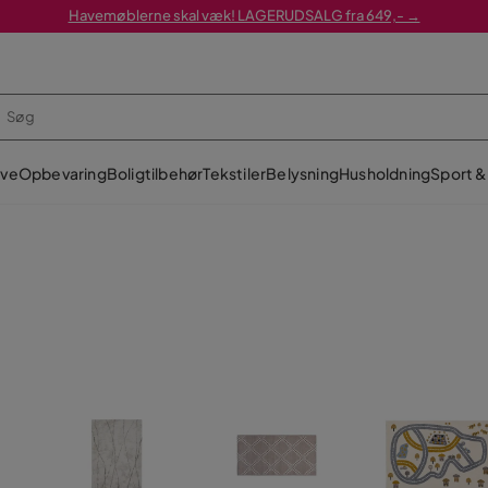
Havemøblerne skal væk! LAGERUDSALG fra 649,- →
ve
Opbevaring
Boligtilbehør
Tekstiler
Belysning
Husholdning
Sport & 