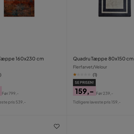
Tæppe 160x230 cm
Quadru Tæppe 80x150 cm
Flerfarvet/Velour
)
(
1
)
SE PRISEN!
159,-
Før
799,-
Før
239,-
al
Pris
Original
este pris 539,-
Tidligere laveste pris 159,-
Pris