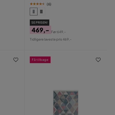
(
6
)
SE PRISEN!
469,-
Før
649,-
Pris
Original
Tidligere laveste pris 469,-
Pris
Få tilbage