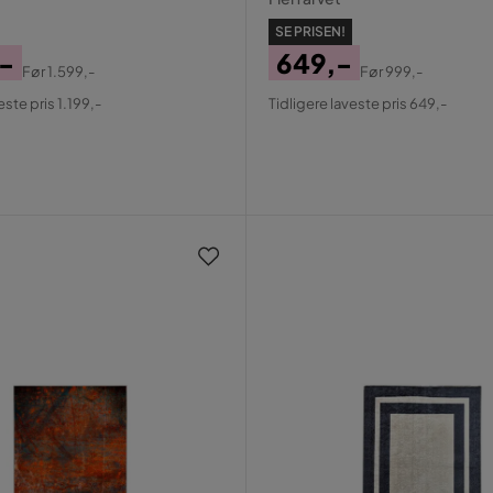
SE PRISEN!
,-
649,-
Før
1.599,-
Før
999,-
al
Pris
Original
este pris 1.199,-
Tidligere laveste pris 649,-
Pris