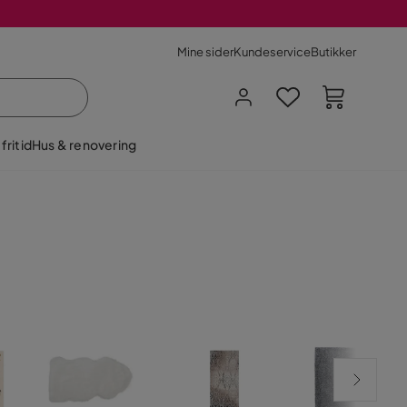
Mine sider
Kundeservice
Butikker
fritid
Hus & renovering