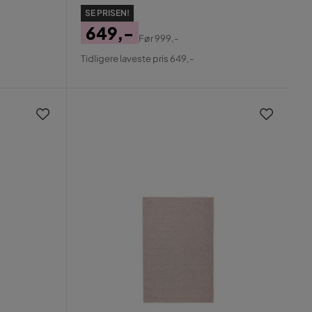
SE PRISEN!
649,-
Før
999,-
Pris
Original
Tidligere laveste pris 649,-
Pris