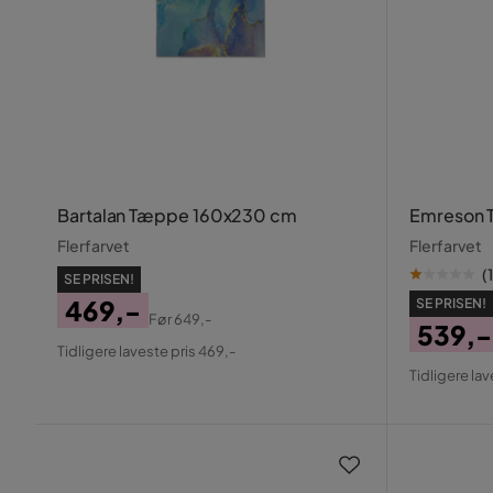
Bartalan Tæppe 160x230 cm
Emreson 
Flerfarvet
Flerfarvet
(
1
SE PRISEN!
469,-
SE PRISEN!
Før
649,-
539,-
Pris
Original
Tidligere laveste pris 469,-
Pris
Origin
Pris
Tidligere lav
Pris