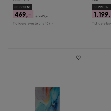
SE PRISEN!
SE PRISEN!
469,-
1.199
Før
649,-
Pris
Original
Pris
Origin
Tidligere laveste pris 469,-
Tidligere lav
Pris
Pris