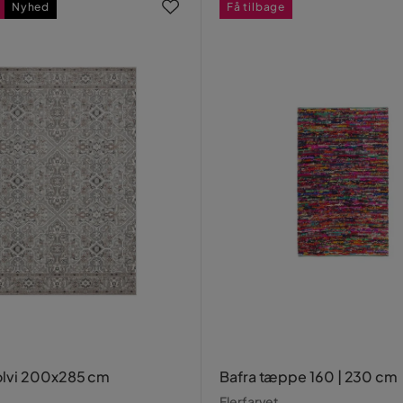
Nyhed
Få tilbage
lvi 200x285 cm
Bafra tæppe 160 | 230 cm
Flerfarvet