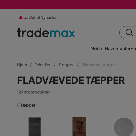
Tilbud
Outlet
Nyheder
Møbler
Havemøbler
Ha
Hjem
Tekstiler
Tæpper
Fladvævet tæppe
FLADVÆVEDE TÆPPER
129 stk produkter
Tæpper