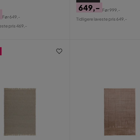
649,-
Før
999,-
Pris
Original
Før
649,-
Tidligere laveste pris 649,-
al
Pris
este pris 469,-