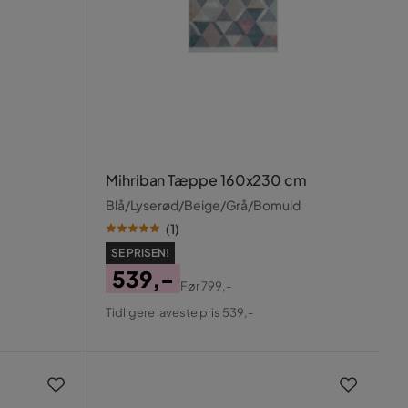
Mihriban Tæppe 160x230 cm
Blå/Lyserød/Beige/Grå/Bomuld
(
1
)
SE PRISEN!
539,-
Før
799,-
Pris
Original
Tidligere laveste pris 539,-
Pris