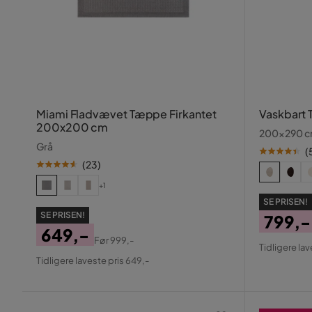
Miami Fladvævet Tæppe Firkantet
Vaskbart 
200x200 cm
200x290 c
Grå
(
(
23
)
+1
SE PRISEN!
SE PRISEN!
799,-
649,-
Pris
Origin
Før
999,-
Tidligere lav
Pris
Original
Pris
Tidligere laveste pris 649,-
Pris