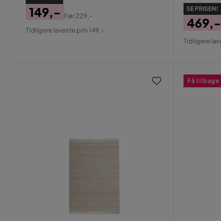
149,-
SE PRISEN!
Før
229,-
469,-
Pris
Original
Tidligere laveste pris 149,-
Pris
Origin
Pris
Tidligere lav
Pris
Få tilbage