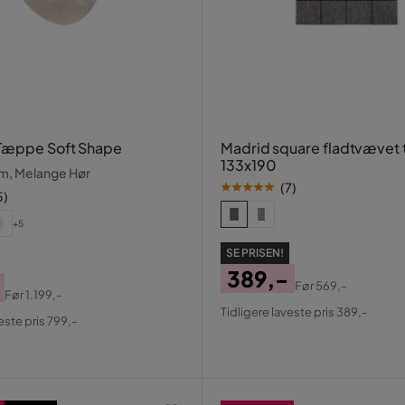
Tæppe Soft Shape
Madrid square fladtvævet
133x190
m, Melange Hør
(
7
)
5
)
+5
SE PRISEN!
389,-
Før
569,-
Før
1.199,-
Pris
Original
al
Tidligere laveste pris 389,-
este pris 799,-
Pris