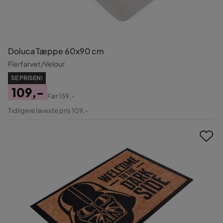
Doluca Tæppe 60x90 cm
Flerfarvet/Velour
SE PRISEN!
109,-
Før
159,-
Pris
Original
Tidligere laveste pris 109,-
Pris