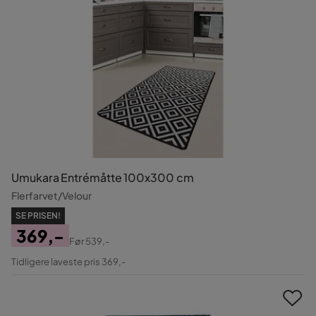
Umukara Entrémåtte 100x300 cm
Flerfarvet/Velour
SE PRISEN!
369,-
Før
539,-
Pris
Original
Tidligere laveste pris 369,-
Pris