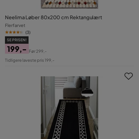
Neelima Løber 80x200 cm Rektangulært
Flerfarvet
(
3
)
SE PRISEN!
199,-
Før
299,-
Pris
Original
Tidligere laveste pris 199,-
Pris