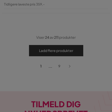
Pris
Original
Tidligere laveste pris 359,-
Pris
Viser
24
av
211
produkter
Ladd flere produkter
...
1
9
TILMELD DIG