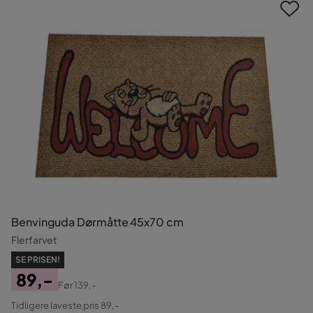
Benvinguda Dørmåtte 45x70 cm
Flerfarvet
SE PRISEN!
89,-
Før
139,-
Pris
Original
Tidligere laveste pris 89,-