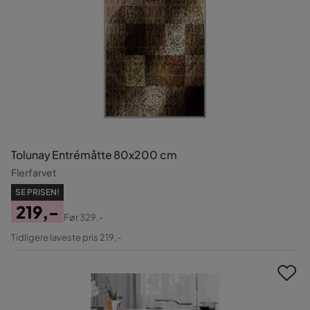
Tolunay Entrémåtte 80x200 cm
Flerfarvet
SE PRISEN!
219,-
Før
329,-
Pris
Original
Tidligere laveste pris 219,-
Pris