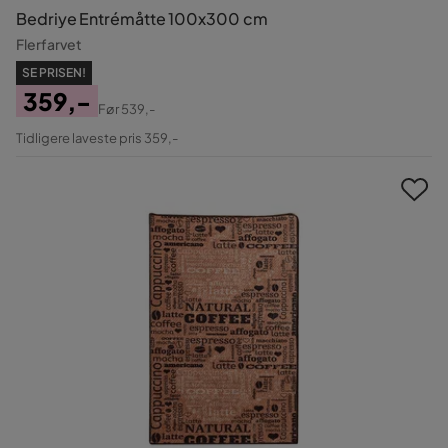
Bedriye Entrémåtte 100x300 cm
Flerfarvet
SE PRISEN!
359,-
Før
539,-
Pris
Original
Tidligere laveste pris 359,-
Pris