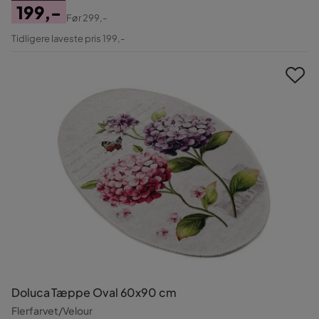
199,-
Før
299,-
Pris
Original
Tidligere laveste pris 199,-
Pris
Doluca Tæppe Oval 60x90 cm
Flerfarvet/Velour