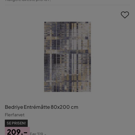
Pris
Bedriye Entrémåtte 80x200 cm
Flerfarvet
SE PRISEN!
209,-
Før
319,-