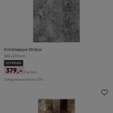
Entrétæppe Stribor
160 x 230 cm
SE PRISEN!
379,-
Før
569,-
Pris
Original
Tidligere laveste pris 379,-
Pris