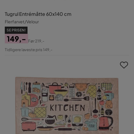
Tugrul Entrémåtte 60x140 cm
Flerfarvet/Velour
SE PRISEN!
149,-
Før
219,-
Pris
Original
Tidligere laveste pris 149,-
Pris