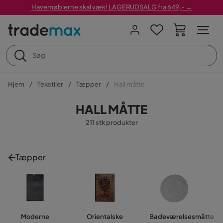
Havemøblerne skal væk! LAGERUDSALG fra 649,- →
Hjem
Tekstiler
Tæpper
Hall måtte
HALL MÅTTE
211 stk produkter
Tæpper
Moderne
Orientalske
Badeværelsesmåtte