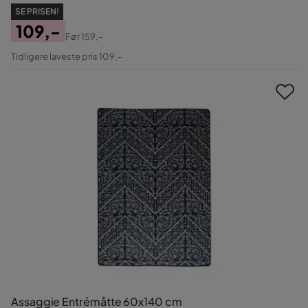
SE PRISEN!
109,-
Før
159,-
Pris
Original
Tidligere laveste pris 109,-
Pris
Assaggie Entrémåtte 60x140 cm