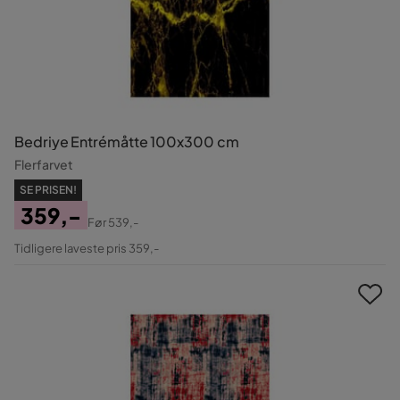
Bedriye Entrémåtte 100x300 cm
Flerfarvet
SE PRISEN!
359,-
Før
539,-
Pris
Original
Tidligere laveste pris 359,-
Pris