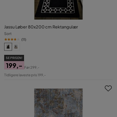
Jassu Løber 80x200 cm Rektangulær
Sort
(
11
)
SE PRISEN!
199,-
Før
299,-
Pris
Original
Tidligere laveste pris 199,-
Pris