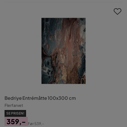
Pris
Bedriye Entrémåtte 100x300 cm
Flerfarvet
SE PRISEN!
359,-
Før
539,-