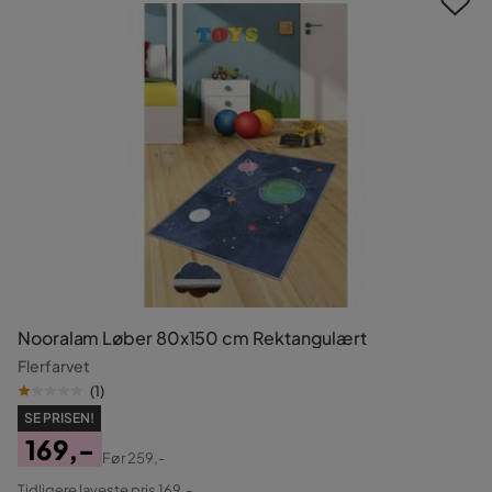
Nooralam Løber 80x150 cm Rektangulært
Flerfarvet
(
1
)
SE PRISEN!
169,-
Før
259,-
Pris
Original
Tidligere laveste pris 169,-