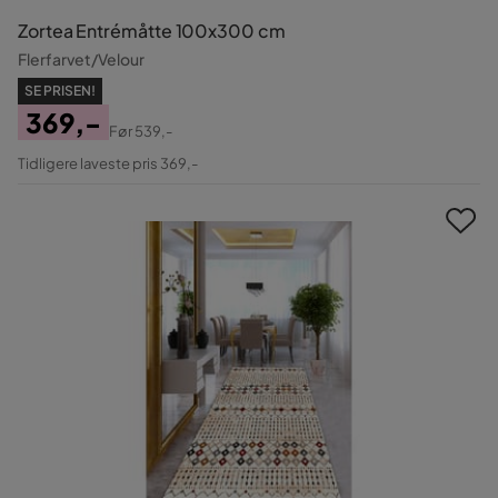
Zortea Entrémåtte 100x300 cm
Flerfarvet/Velour
SE PRISEN!
369,-
Før
539,-
Pris
Original
Tidligere laveste pris 369,-
Pris