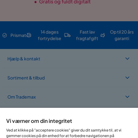
•
Gratis og fuldt digitalt
14 dages
Fast lav
Op til 20 års
Prismatch
fortrydelse
fragtafgift
garanti
Hjælp & kontakt
Sortiment & tilbud
Om Trademax
Vi findes i flere forskellige lande
Vi værner om din integritet
Ved at klikke på "acceptere cookies" giver du dit samtykke til, at vi
gemmer cookies på din enhed for at forbedre navigationen på