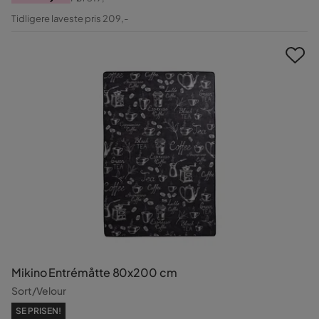
Pris
Original
Tidligere laveste pris 209,-
Pris
Mikino Entrémåtte 80x200 cm
Sort/Velour
SE PRISEN!