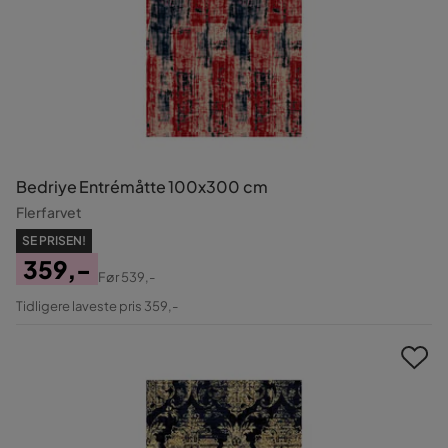
Bedriye Entrémåtte 100x300 cm
Flerfarvet
SE PRISEN!
359,-
Før
539,-
Pris
Original
Tidligere laveste pris 359,-
Pris