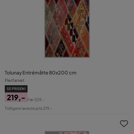
Tolunay Entrémåtte 80x200 cm
Flerfarvet
SE PRISEN!
219,-
Før
329,-
Pris
Original
Tidligere laveste pris 219,-
Pris