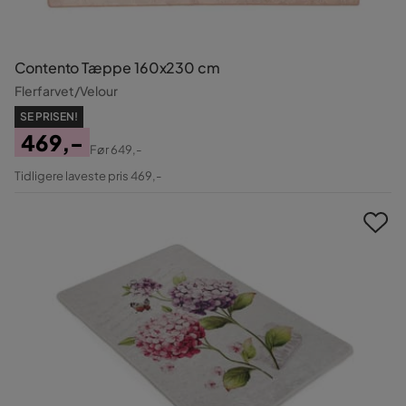
Contento Tæppe 160x230 cm
Flerfarvet/Velour
SE PRISEN!
469,-
Før
649,-
Pris
Original
Tidligere laveste pris 469,-
Pris