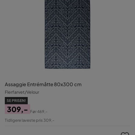
Assaggie Entrémåtte 80x300 cm
Flerfarvet/Velour
SE PRISEN!
309,-
Før
469,-
Pris
Original
Tidligere laveste pris 309,-
Pris