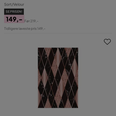
Sort/Velour
SE PRISEN!
149,-
Før
219,-
Pris
Original
Tidligere laveste pris 149,-
Pris