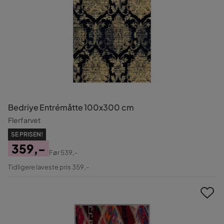
Bedriye Entrémåtte 100x300 cm
Flerfarvet
SE PRISEN!
359,-
Før
539,-
Pris
Original
Tidligere laveste pris 359,-
Pris