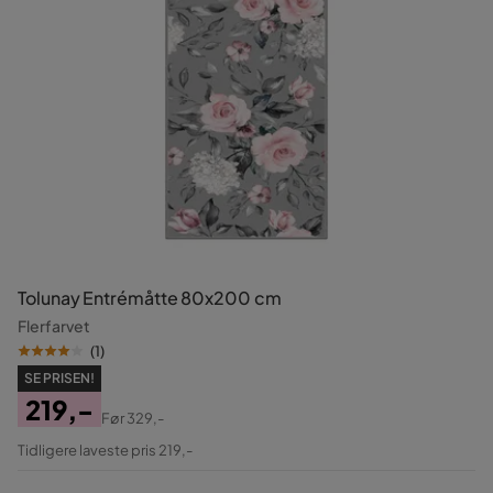
Tolunay Entrémåtte 80x200 cm
Flerfarvet
(
1
)
SE PRISEN!
219,-
Før
329,-
Pris
Original
Tidligere laveste pris 219,-
Pris