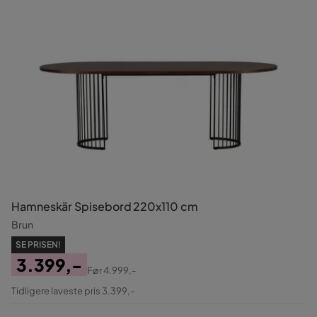
Hamneskär Spisebord 220x110 cm
Brun
SE PRISEN!
3.399,-
Før
4.999,-
Pris
Original
Tidligere laveste pris 3.399,-
Pris