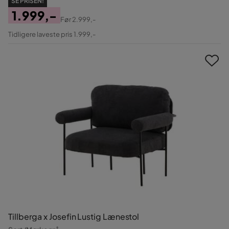
SE PRISEN!
1.999,-
Før
2.999,-
Pris
Original
Tidligere laveste pris 1.999,-
Pris
Tillberga x Josefin Lustig Lænestol