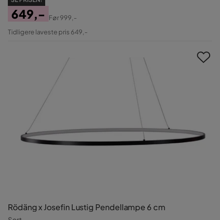
649,-
Før
999,-
Pris
Original
Tidligere laveste pris 649,-
Pris
Rödäng x Josefin Lustig Pendellampe 6 cm
Sort