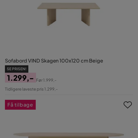
Sofabord VIND Skagen 100x120 cm Beige
SE PRISEN!
1.299,-
Før
1.999,-
Pris
Original
Tidligere laveste pris 1.299,-
Pris
Få tilbage