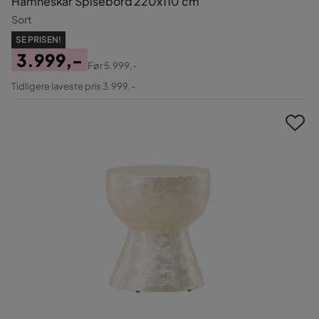
Hamneskär Spisebord 220x110 cm
Sort
SE PRISEN!
3.999,-
Før
5.999,-
Pris
Original
Tidligere laveste pris 3.999,-
Pris