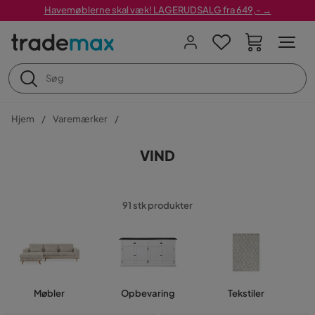
Havemøblerne skal væk! LAGERUDSALG fra 649,- →
Hjem
Varemærker
VIND
91 stk produkter
Møbler
Opbevaring
Tekstiler