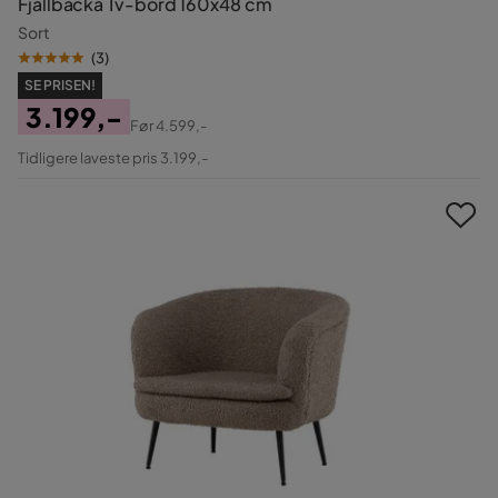
Fjällbacka Tv-bord 160x48 cm
Sort
(
3
)
SE PRISEN!
3.199,-
Før
4.599,-
Pris
Original
Tidligere laveste pris 3.199,-
Pris