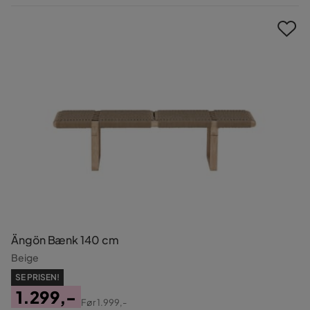
Pris
Ängön Bænk 140 cm
Beige
SE PRISEN!
1.299,-
Før
1.999,-