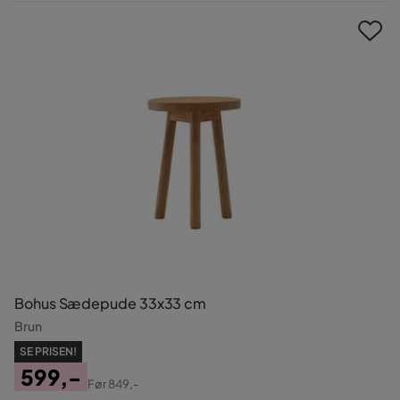
Pris
Bohus Sædepude 33x33 cm
Brun
SE PRISEN!
599,-
Før
849,-