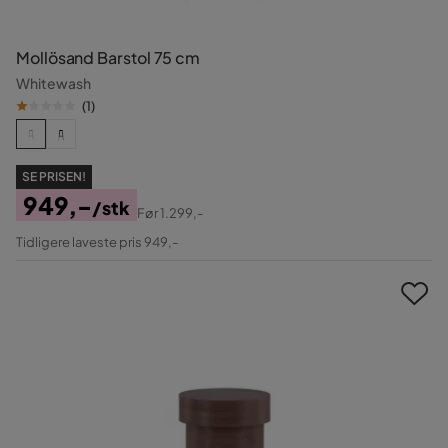
Mollösand Barstol 75 cm
Whitewash
(
1
)
SE PRISEN!
949,-
/stk
Før
1.299,-
Pris
Original
Tidligere laveste pris 949,-
Pris