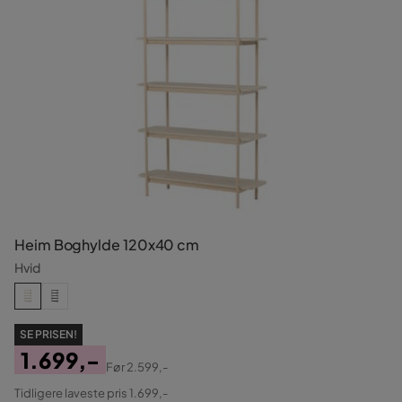
Heim Boghylde 120x40 cm
Hvid
SE PRISEN!
1.699,-
Før
2.599,-
Pris
Original
Tidligere laveste pris 1.699,-