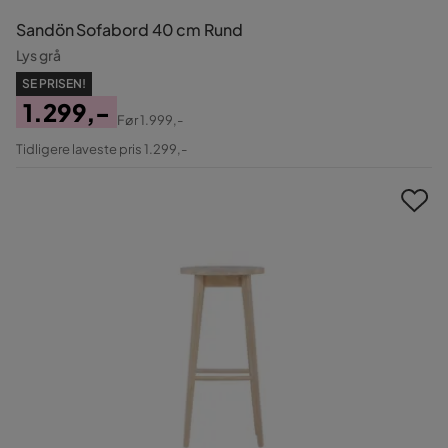
Sandön Sofabord 40 cm Rund
Lys grå
SE PRISEN!
1.299,-
Før
1.999,-
Pris
Original
Tidligere laveste pris 1.299,-
Pris