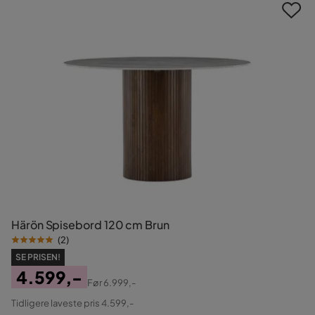
Härön Spisebord 120 cm Brun
(
2
)
SE PRISEN!
4.599,-
Før
6.999,-
Pris
Original
Tidligere laveste pris 4.599,-