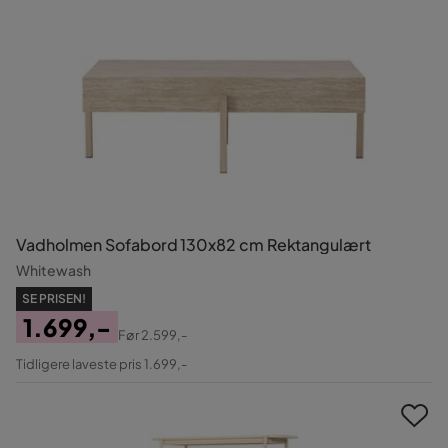
Vadholmen Sofabord 130x82 cm Rektangulært
Whitewash
SE PRISEN!
1.699,-
Før
2.599,-
Pris
Original
Tidligere laveste pris 1.699,-
Pris