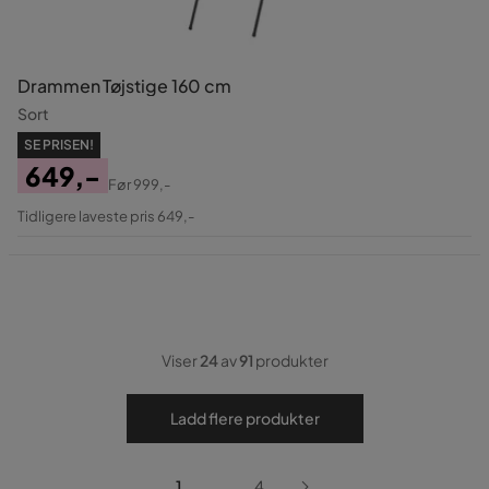
Drammen Tøjstige 160 cm
Sort
SE PRISEN!
649,-
Før
999,-
Pris
Original
Tidligere laveste pris 649,-
Pris
Viser
24
av
91
produkter
Ladd flere produkter
...
1
4