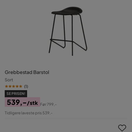
Grebbestad Barstol
Sort
(
1
)
SE PRISEN!
539,-
/stk
Før
799,-
Pris
Original
Tidligere laveste pris 539,-
Pris