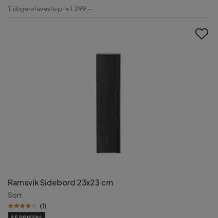
Pris
Original
Tidligere laveste pris 1.299,-
Pris
Ramsvik Sidebord 23x23 cm
Sort
(
1
)
SE PRISEN!