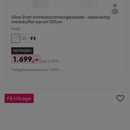
18
Glow Stort sminkebord med glasplade – opbevaring
med skuffer og rum 120 cm
Hvid
SE PRISEN!
1.699,-
Før
3.399,-
Pris
Original
Tidligere laveste pris 1.699,-
Pris
Få tilbage