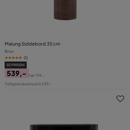
Malung Siddebord 35 cm
Brun
(
1
)
SE PRISEN!
539,-
Før
799,-
Pris
Original
Tidligere laveste pris 539,-
Pris