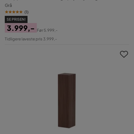
Grå
(
1
)
SE PRISEN!
3.999,-
Før
5.999,-
Pris
Original
Tidligere laveste pris 3.999,-
Pris