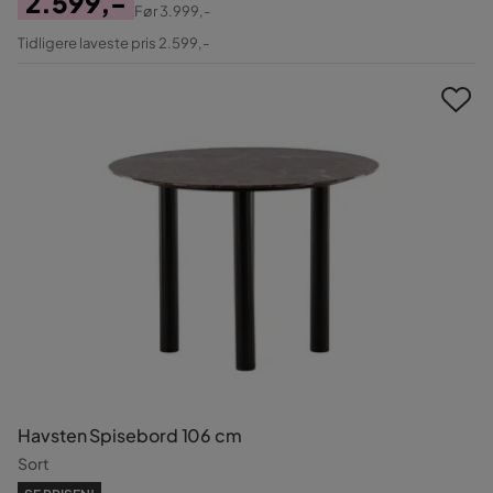
2.599,-
Før
3.999,-
Pris
Original
Tidligere laveste pris 2.599,-
Pris
Havsten Spisebord 106 cm
Sort