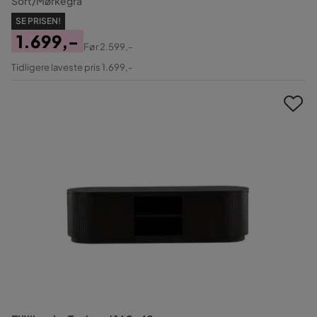
Sort/Mørkegrå
SE PRISEN!
1.699,-
Før
2.599,-
Pris
Original
Tidligere laveste pris 1.699,-
Pris