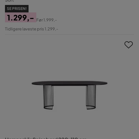
SE PRISEN!
1.299,-
Før
1.999,-
Pris
Original
Tidligere laveste pris 1.299,-
Pris