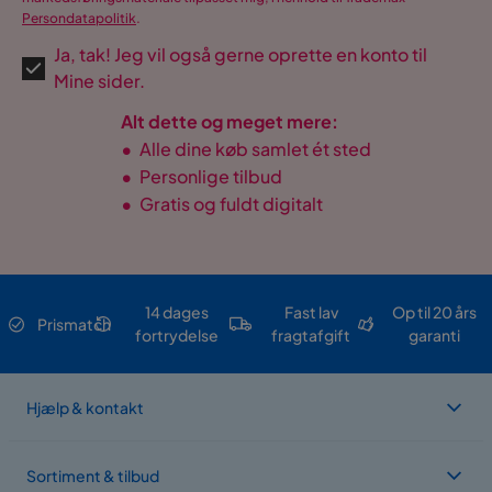
Persondatapolitik
.
Ja, tak! Jeg vil også gerne oprette en konto til
Mine sider.
Alt dette og meget mere:
•
Alle dine køb samlet ét sted
•
Personlige tilbud
•
Gratis og fuldt digitalt
14 dages
Fast lav
Op til 20 års
Prismatch
fortrydelse
fragtafgift
garanti
Hjælp & kontakt
Sortiment & tilbud