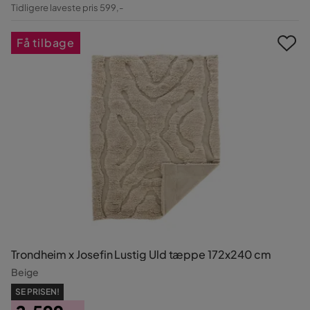
Pris
Original
Tidligere laveste pris 599,-
Pris
Få tilbage
Trondheim x Josefin Lustig Uld tæppe 172x240 cm
Beige
SE PRISEN!