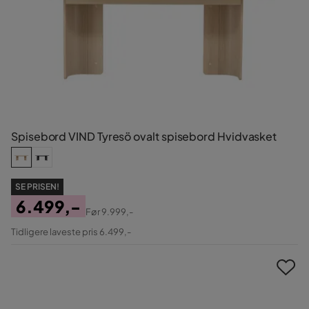
Spisebord VIND Tyresö ovalt spisebord Hvidvasket
SE PRISEN!
6.499,-
Før
9.999,-
Pris
Original
Tidligere laveste pris 6.499,-
Pris