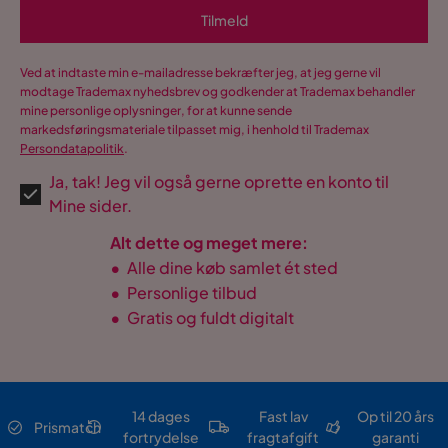
Tilmeld
Ved at indtaste min e-mailadresse bekræfter jeg, at jeg gerne vil
modtage Trademax nyhedsbrev og godkender at Trademax behandler
mine personlige oplysninger, for at kunne sende
markedsføringsmateriale tilpasset mig, i henhold til Trademax
Persondatapolitik
.
Ja, tak! Jeg vil også gerne oprette en konto til
Mine sider.
Alt dette og meget mere:
•
Alle dine køb samlet ét sted
•
Personlige tilbud
•
Gratis og fuldt digitalt
14 dages
Fast lav
Op til 20 års
Prismatch
fortrydelse
fragtafgift
garanti