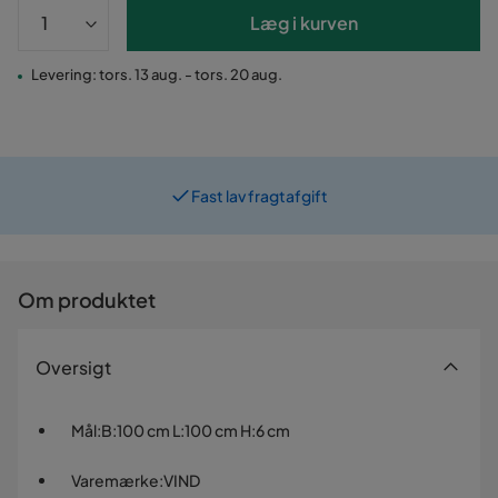
Læg i kurven
Levering: tors. 13 aug. - tors. 20 aug.
Fast lav fragtafgift
Prismatch
Om produktet
Oversigt
Mål
:
B:100 cm L:100 cm H:6 cm
Varemærke
:
VIND