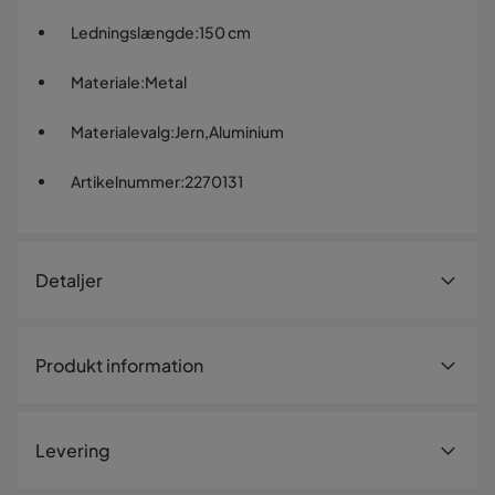
Ledningslængde
:
150 cm
Materiale
:
Metal
Materialevalg
:
Jern,Aluminium
Artikelnummer
:
2270131
Detaljer
Artikelnummer:
2270131
Produkt information
Størrelse
Ledningslængde
150 cm
Levering
Højde
6 cm