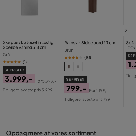
Vægt
1.2 kg
Farve
Sort
Sokkel
LED
Skeppsvik x Josefin Lustig
Ramsvik Siddebord 23 cm
Sofa
Rödäng x Josefin
Serie
Spejlbelysning 3,8 cm
100x
Lustig
Brun
Grå
SE P
(
10
)
(
1
)
1.
SE PRISEN!
Pri
Or
Tidli
3.999,-
Pri
SE PRISEN!
Før
5.999,-
Pris
Original
799,-
Tidligere laveste pris 3.999,-
Før
1.199,-
Pris
Pris
Original
Tidligere laveste pris 799,-
Pris
Opdag mere af vores sortiment